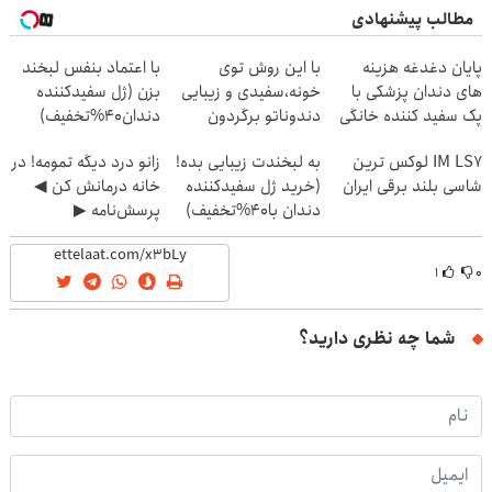
مطالب پیشنهادی
پایان دغدغه هزینه
با این روش توی
با اعتماد بنفس لبخند
های دندان پزشکی با
خونه،سفیدی و زیبایی
بزن (ژل سفیدکننده
پک سفید کننده خانگی
دندوناتو برگردون
دندان40%تخفیف)
(40%off)
IM LS7 لوکس ترین
به لبخندت زیبایی بده!
زانو درد دیگه تمومه! در
شاسی بلند برقی ایران
(خرید ژل سفیدکننده
خانه درمانش کن ◀
دندان با40%تخفیف)
پرسش‌نامه ▶
۱
۰
شما چه نظری دارید؟