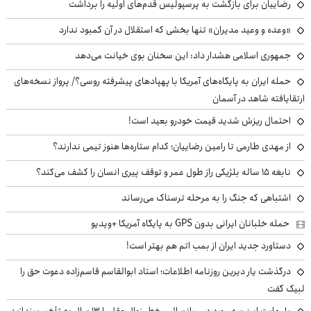
رضاییان برای بازگشت به پرسپولیس قدم‌های اولیه را برداشت
«وعده و وعید مدیران» تنها بخشی که استقلال در آن کمبود ندارد
جمهوری اسلامی هشدار داد: این سخنان بوی خیانت می‌دهد
حمله ایران به پایگاه‌های آمریکا با پهپادهای پیشرفته روسی؟/ پرواز نسخه‌های
ارتقایافته شاهد در آسمان
احتمال ریزش شدید قیمت خودرو بعید است!
از مهدی طارمی تا رامین رضاییان؛ کدام ستاره‌ها هنوز تیمی ندارند؟
نابغه ۱۵ ساله بلژیکی راز طول عمر و توقف پیری انسان را کشف می‌کند؟
اشتباهی که جنگ را به مرحله ترسناک می‌رساند
حمله خلبانان ایرانی بدون GPS به پایگاه آمریکا +ویدیو
دستاورد جدید ایران از بمب اتم هم بهتر است!
درگذشت یار دیرین روزنامه اطلاعات؛ استاد ابوالقاسم قاسم‌زاده دعوت حق را
لبیک گفت