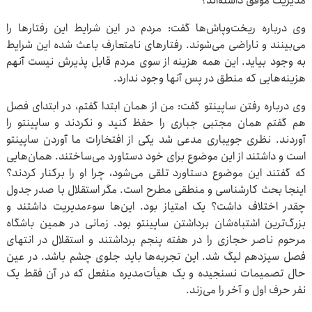
مدیریت موفق داشته‌اند؟
وی درباره ریخت‌وپاش‌ها گفت: مردم در این شرایط این رفتارها را
می‌بینند و ناراضی می‌شوند. رفتارهای نامتعارف باعث شده این شرایط
به وجود بیاید. این همه هزینه از سوی مردم قابل پذیرش نیست آنهم
هزینه‌هایی که منطق در پس آنها وجود ندارد.
وی درباره رفتن ساپینتو گفت: من از همان ابتدا گفتم، در ابتدای فصل
هم گفتم همان مجتبی جباری را حفظ کنید و نکردند و ساپینتو را
آوردند. نظری جویباری مدعی شد یکی از افتخارات ما آوردن ساپینتو
است و داشتند از این موضوع برای خود دستاورد می‌ساختند. همان‌هایی
که گفتند این موضوع دستاورد تلقی می‌شود، چرا او را برکنار کردند؟
اینجا بحث کارشناسی و منطقی مطرح است. مگر استقلال با صدر جدول
چقدر اختلاف داشت؟ یک امتیاز بود. این‌ها سوء‌مدیریت داشتند و
بزرگ‌ترین اشتباه‌شان برداشتن ساپینتو بود. زمانی در همین باشگاه
مرحوم ناصر حجازی را در هفته پنجم برداشتند و استقلال در انتهای
فصل سیزدهم لیگ شد. این تجربه‌ها باید جلوی چشم باشد. در عین
حال تصمیمات نسنجیده و یک هیأت‌مدیره منفعل که در آن فقط یک
نفر حرف اول و آخر را می‌زند.