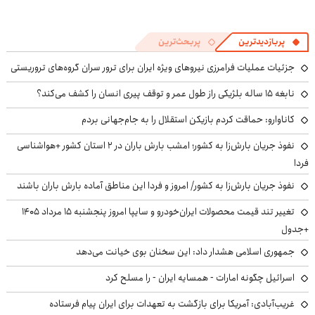
پربازدیدترین
پربحث‌ترین
جزئیات عملیات فرامرزی نیروهای ویژه ایران برای ترور سران گروه‌های تروریستی
نابغه ۱۵ ساله بلژیکی راز طول عمر و توقف پیری انسان را کشف می‌کند؟
کاناوارو: حماقت کردم بازیکن استقلال را به جام‌جهانی بردم
نفوذ جریان بارش‌زا به کشور؛ امشب بارش باران در ۲ استان کشور +هواشناسی
فردا
نفوذ جریان بارش‌زا به کشور/ امروز و فردا این مناطق آماده بارش باران باشند
تغییر تند قیمت محصولات ایران‌خودرو و سایپا امروز پنجشنبه ۱۵ مرداد ۱۴۰۵
+جدول
جمهوری اسلامی هشدار داد: این سخنان بوی خیانت می‌دهد
اسرائیل چگونه امارات - همسایه ایران - را مسلح کرد
غریب‌آبادی: آمریکا برای بازگشت به تعهدات برای ایران پیام فرستاده