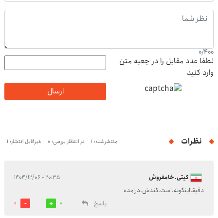
0
/
400
لطفا عدد مقابل را در جعبه متن
وارد کنید
ارسال
نظرات
منتشرشده: 1
در انتظار بررسی: 0
غیرقابل انتشار: 1
گیتی.خامفروش
۲۰:۳۵ - ۱۴۰۴/۱۲/۰۶
دقیقااینگونه.است.گندش.درامده
پاسخ
0
0