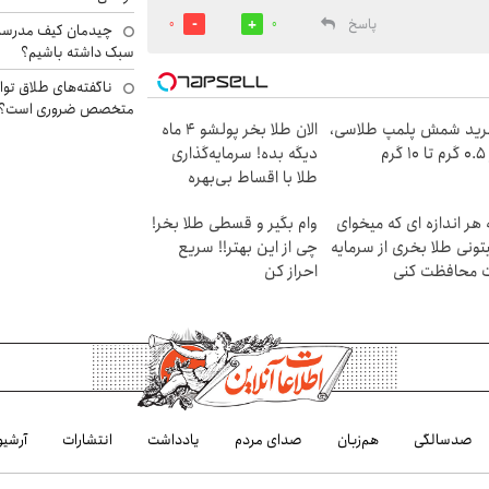
پاسخ
0
0
چیدمان کیف مدرسه؛
سبک داشته باشیم؟
ناگفته‌های طلاق توا
متخصص ضروری است؟
ید شمش پلمپ طلاسی،
الان طلا بخر پولشو 4 ماه
۱ گرم
دیگه بده! سرمایه‌گذاری
طلا با اقساط بی‌بهره
 هر اندازه ای که میخوای
وام بگیر و قسطی طلا بخر!
تونی طلا بخری از سرمایه
چی از این بهتر!! سریع
 محافظت کنی
احراز کن
صدسالگی
هم‌زبان
صدای مردم
یادداشت
انتشارات
آرشیو