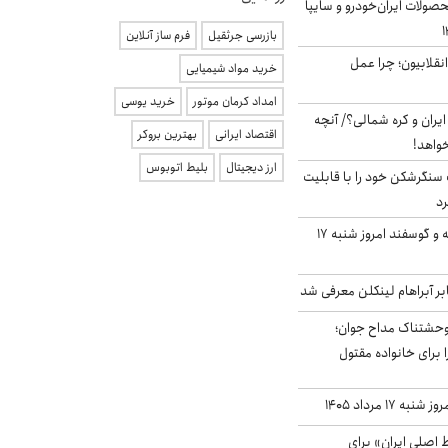
ولات ایران‌خودرو و سایپا
بازرسی جرثقیل
فرم ساز آنلاین
انقلابیون؛ چرا عمل
خرید مواد شیمیایی
امداد کرمان موتور
خرید یوسی
یران و کره شمالی؟/ آنچه
اقتصاد ایرانی
بهترین بروکر
خواهد!
ارز دیجیتال
بلیط اتوبوس
نگرشکن خود را با قابلیت
رد
قیمت گوشت گوساله و گوسفند امروز شنبه ۱۷
بر آبراهام لینکلن معرفی شد
وحشتناک مداح جوان؛
 برای خانواده مقتول
ه ۱۷ مرداد ۱۴۰۵
اصلی ایران» برای