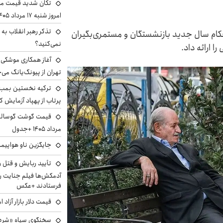
تکان شدید قیمت محص
امروز شنبه ۱۷ مرداد ۱۴۰۵
تذکر رهبر انقلاب به 
احکام سال جدید بازنشستگان و مستمری‌بگیران
نمی‌کنید؟
 ارائه داد.
آغاز همکاری موشکی ا
تهران از پیونگ‌یانگ می‌
ترکیه نخستین بمب س
پرتاب از پهپاد آزمایش ک
مرداد ۱۴۰۵ +جدول
جایگزین ناو هواپیما
تأیید ربایش و قتل 
آدمکش‌ها فیلم جنایت را
فرستادند +عکس
قیمت دلار بازار آزاد امروز شنب
سخنگوی سپاه «شرط 