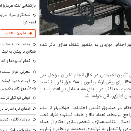
بازگشایی تنگه هرمز را اع
سخنگوی سپاه شرایط 
اعلام کرد
آخرین مطالب
مقصد جدید ستاره 
ور احکام، مواردی به منظور شفاف سازی ذکر شده
شکاری با پیکان به لیگ م
کدام آبمیوه‌ها واقع
معرفی انواع المنت ف
ان تأمین اجتماعی در حال انجام آخرین مراحل فنی
مربوط به پیاده‌سازی و تست‌ نهایی صدور احکام سال ۱۴۰۵ برای بیش از ۵ میلیون و ۲۰۰ هزار نفر بازنشسته
۱۴۰۵/ مرغ کامل کیلویی چند شد؟ +جدول
دید -حداکثر- در ابتدای هفته قابل دریافت باشد و
ن اطلاع‌رسانی خواهد شد.
قبض آب گران‌تر شده
ام در صندوق تأمین اجتماعی طولانی‌تر از سایر
ادعای تازه امارات در
جع مربوطه، تعداد بالا و طیف گسترده افراد تحت
پرونده کلثوم اکبری،
اعمال متناسب‌سازی، شخصی‌سازی احکام از جمله
 را تبدیل به فرآیندی پیچیده، بی‌نظیر و زمان‌بر
ماجرای پیامک « م