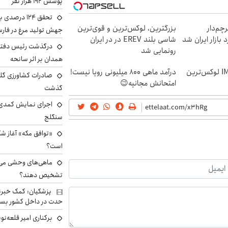
پوشش ۱۹۲ هزار نفر
تحقق ۱۲۴ درص
 از IM LS9، پرچم‌دار
بزرگترین، لوکس‌ترین و قوی‌ترین
جهش تولید مرغ در فار
شاسی بلند EREV در در ایران
درگذشت رئیس دفتر ن
رونمایی شد
همدان بر اثر سانحه
رونمایی رسمی IM LS9 لوکس‌ترین
درآمد ماهی 800 میلیونی رویا نیست!
امتحانش مجانیه😉
گذشت
اجرای نمایش کمدی 
سنگلج
«توافق مکه» آغاز ش
است؟
ماهی‌های وحشی می‌تو
تشخیص دهند؟
پزشکیان: کمک خبرنگ
حدت در داخل کشور بسی
برکناری امیر قلعه‌ن