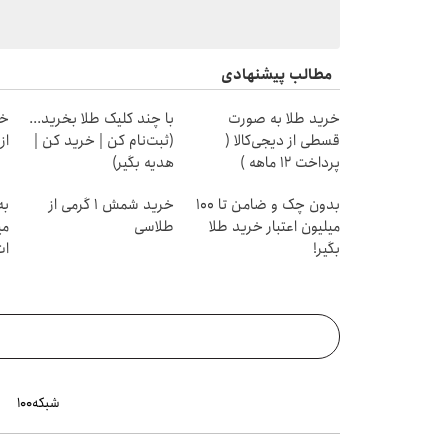
مطالب پیشنهادی
خرید طلا به صورت
با چند کلیک طلا بخرید...
خر
قسطی از دیجی‌کالا (
(ثبت‌نام کن | خرید کن |
از ۰.۵ گرم تا ۰
پرداخت 12 ماهه )
هدیه بگیر)
بدون چک و ضامن تا 100
خرید شمش 1 گرمی از
به
میلیون اعتبار خرید طلا
طلاسی
می
بگیر!
ات
شبکه۱۰۰