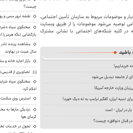
چیست؟
نقشه ترور مسی و رون
اخبار و موضوعات مربوط به سازمان تأمین اجتماعی،
رامی توصیه می‌شود موضوعات را از طریق وبسایت
سخنگوی سپاه «شرط 
ن که در کلیه شبکه‌های اجتماعی با نشانی مشترک
بازگشایی تنگه هرمز را اع
سال غیبت در نهاوند
 باشید
بازار اجاره خانه و 
نه خریداریم!
تصاویری از قدیمی‌ت
ای از جامعه تبدیل می‌شود
سخنگوی سپاه شرایط 
بان وزارت خارجه آمریکا
اعلام کرد
استرس روی سلامت ب
ای تنبیه ایران؛ کفگیر ترامپ به ته دیگ خورد!
نزدیکی مارها به مح
بار در ایران - است
گرمای هوا
ا در قبال «توافق» چیست؟
تحول در خدمات تخص