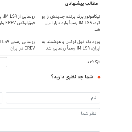
مطالب پیشنهادی
نیکاموتور برگ برنده جدیدش را رو
رونمایی
کرد، IM LS9 رسماً وارد بازار ایران
فوق‌لوکس EREV وارد بازار ایران شد
شد
ورود یک غول لوکس و هوشمند به
ایران، IM LS9 رسماً رونمایی شد
EREV در ایران
۰
۱
شما چه نظری دارید؟