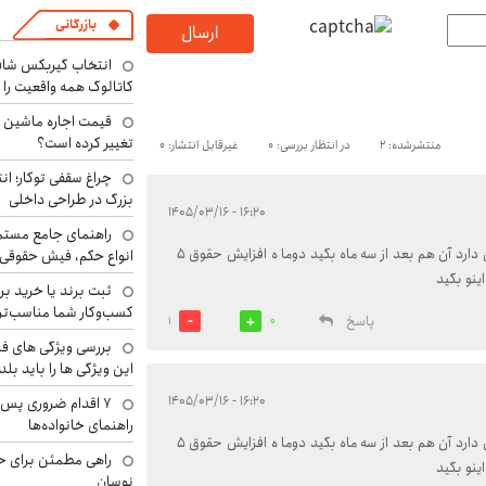
بازرگانی
ارسال
انتخاب گیربکس شاف
کاتالوگ همه واقعیت را 
تغییر کرده است؟
منتشرشده: 2
در انتظار بررسی: 0
غیرقابل انتشار: 0
چراغ سقفی توکار؛ ان
بزرگ در طراحی داخلی
۱۶:۲۰ - ۱۴۰۵/۰۳/۱۶
راهنمای جامع مستم
آخه مگه می‌خواهند بمب اتم بسازید که میگید پیچیدگی خواستی دارد آن هم بعد از سه ماه بگید دوما ه افزایش حقوق ۵
انواع حکم، فیش حقوقی 
ینو بگید
ثبت برند یا خرید برن
کسب‌وکار شما مناسب‌ت
پاسخ
1
0
بررسی ویژگی های فن
این ویژگی ها را باید بلد
۱۶:۲۰ - ۱۴۰۵/۰۳/۱۶
۷ اقدام ضروری پس 
راهنمای خانواده‌ها
آخه مگه می‌خواهند بمب اتم بسازید که میگید پیچیدگی خواستی دارد آن هم بعد از سه ماه بگید دوما ه افزایش حقوق ۵
راهی مطمئن برای ح
ینو بگید
نوسان