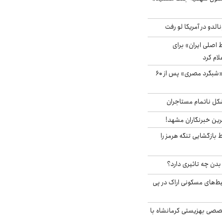
الدو در آمریکا لو رفت
اصلی ایران» برای
لام کرد
مشاهده پرنده نادر «شبگرد مصری» پس از ۶۰
مشکل ناتمام مستاجران
رین خبرنگاران مشهد!
بازگشایی تنگه هرمز را
دن چه تاثیری دارد؟
یط‌های مسکونی اراک در پی
صی بهزیستی کرمانشاه با