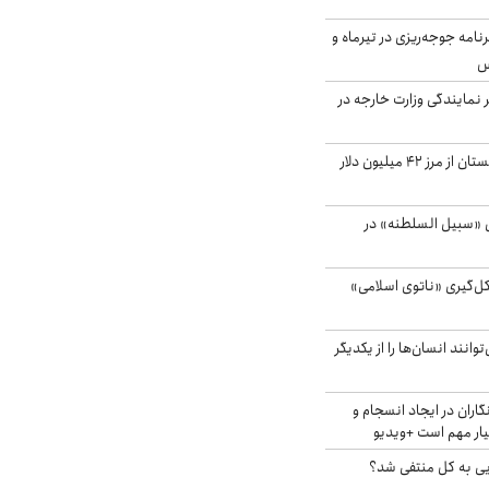
دی برنامه جوجه‌ریزی در تیرماه و
س
مایندگی وزارت خارجه در
صادرات کشاورزی گلستان از مرز ۴۲ میلیون دلار
«سبیل السلطنه» در
کل‌گیری «ناتوی اسلامی»
انند انسان‌ها را از یکدیگر
اران در ایجاد انسجام و
ار مهم است +ویدیو
ویی به کل منتفی شد؟