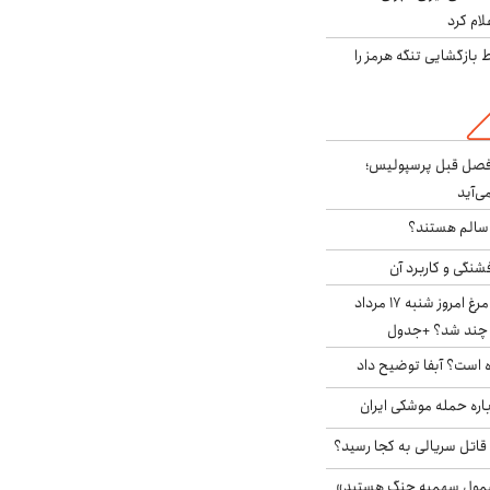
لام کرد
بازگشایی تنگه هرمز را
فصل قبل پرسپولیس؛
ی‌آید
ا سالم هستند؟
شنگی و کاربرد آن
قیمت جدید گوشت مرغ امروز شنبه ۱۷ مرداد
 است؟ آبفا توضیح داد
باره حمله موشکی ایران
 قاتل سریالی به کجا رسید؟
شمول سهمیه جنگ هستید»