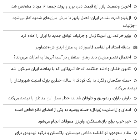
آخرین وضعیت بازار ارز؛ قیمت دلار، یورو و پوند جمعه ۱۶ مرداد مشخص شد
ال‌نینو قدرت‌مند در ایران؛ فصل پاییز با بارش باران‌های شدید آغاز می‌شود
+جزئیات
وزیر خزانه‌داری آمریکا زمان و جزئیات توافق جدید با ایران را اعلام کرد
بدرقه استاد ابوالقاسم قاسم‌زاده به منزل ابدی‌اش+تصاویر
احتمال تغییر میزبان دیدارهای استقلال در آسیا؛ آبی‌ها به امارات می‌روند؟
کابین خلبان و لاشه جنگنده اف-۱۵ آمریکایی که با پدافند ایران سرنگون شد
حمله سگ‌های ولگرد به یک کودک ۹ ساله؛ خطری بزرگ امنیت شهروندان را
تهدید می‌کند
بارش باران، رعدوبرق و طوفان شدید؛ خطر سیل این مناطق را تهدید می‌کند
ادعای وال‌استریت ژورنال: حمله روسیه به یکی از اعضای ناتو قطعی است
خبر خوب برای بازنشستگان: واریزی معوقات انجام می‌شود
مقام سعودی: توافقنامه دفاعی عربستان، پاکستان و ترکیه تهدیدی برای