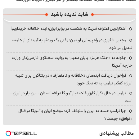
شاید ندیده باشید
آشکارترین اعتراف آمریکا به شکست در برابر ایران؛ ایده خلاقانه خریداریم!
مجتبی شکوری در راهپیمایی اربعین؛ وقتی یک ویدئو به آیینه‌ای از جامعه
تبدیل می‌شود
چگونه به «جنگ هرمز» پایان دهیم؛ به روایت سخنگوی فارسی‌زبان وزارت
خارجه آمریکا
فراخوان دریافت ایده‌های «خلاقانه و نامتعارف» در پنتاگون برای تنبیه
ایران؛ کفگیر ترامپ به ته دیگ خورد!
ترامپ در حال تکرار کارزار فاجعه‌بار آمریکا در افغانستان - این بار در ایران -
است
چرا ترامپ حمله به ایران را متوقف کرد؛ موضع ایران و آمریکا در قبال
«توافق» چیست؟
مطالب پیشنهادی