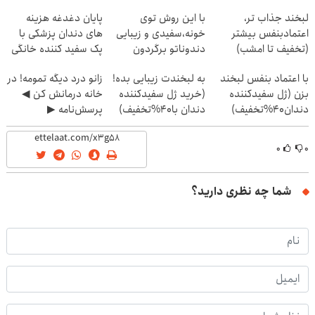
لبخند جذاب تر،
با این روش توی
پایان دغدغه هزینه
اعتمادبنفس بیشتر
خونه،سفیدی و زیبایی
های دندان پزشکی با
(تخفیف تا امشب)
دندوناتو برگردون
پک سفید کننده خانگی
(40%off)
با اعتماد بنفس لبخند
به لبخندت زیبایی بده!
زانو درد دیگه تمومه! در
بزن (ژل سفیدکننده
(خرید ژل سفیدکننده
خانه درمانش کن ◀
دندان40%تخفیف)
دندان با40%تخفیف)
پرسش‌نامه ▶
۰
۰
شما چه نظری دارید؟