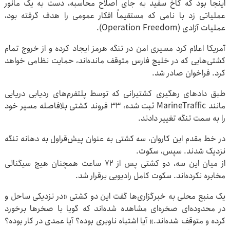
اینجا بود که کاخ سفید به جای اصلاح محاسبه، دست به یک مانور
عملیاتی زد با نامی که مستقیماً افکار عمومی را هدف گرفته بود،
عملیات آزادی (Operation Freedom).
آمریکا اعلام کرد مسیری امن در تنگه هرمز ایجاد کرده و از خروج تمام
کشتی‌هایی که در خلیج فارس متوقف مانده‌اند، حمایت نظامی خواهد
کرد. فراخوان صادر شد.
طبق دادهای رهگیری کشتیرانی که توسط پلتفرم‌های ردیابی دریایی
مانند MarineTraffic ثبت شده، ۳۳ فروند کشتی بلافاصله مسیر خود
را به سمت تنگه تغییر دادند.
در خط مقدم این کاروان، سه کشتی به عنوان پیش‌قراول به دهانه تنگه
نزدیک شدند. سپس، سکوت.
از میان این سه، دو کشتی پس از ۷۲ ساعت همچنان هیچ سیگنالی
مخابره نکرده‌اند. سکوت کامل رادیویی برقرار شد.
یک منبع محلی به خبرگزاری‌ها گفت این دو کشتی «در نزدیکی ساحل و
در محدوده‌ای صخره‌ای مشاهده شده‌اند که گویا با صخرها برخورد
کرده و متوقف شده‌اند.» آیا اشتباه ناوبری بوده؟ آیا عمدی در کار بوده؟