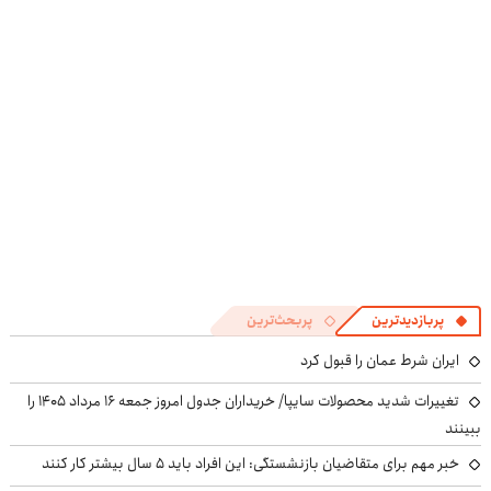
در منزل درمان
پرقدرته55%تخفیف
درمنزل درمانش
در منزل درمان
کنی؟
کن
کنی! 👈🏻
((پرسش‌نامه))
پرسش‌نامه
پربازدیدترین
پربحث‌ترین
ایران شرط عمان را قبول کرد
تغییرات شدید محصولات سایپا/ خریداران جدول امروز جمعه ۱۶ مرداد ۱۴۰۵ را
ببینند
خبر مهم برای متقاضیان بازنشستگی: این افراد باید ۵ سال بیشتر کار کنند