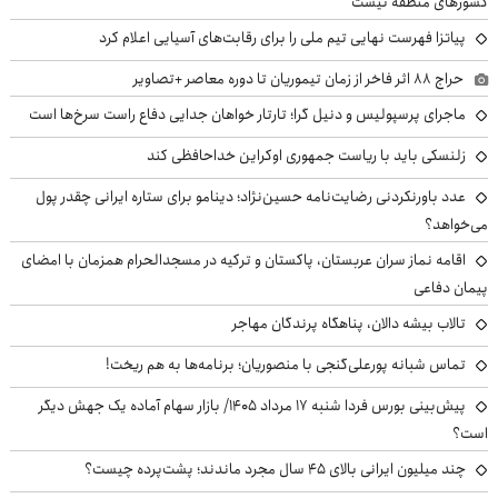
کشورهای منطقه نیست
پیاتزا فهرست نهایی تیم ملی را برای رقابت‌های آسیایی اعلام کرد
حراج ۸۸ اثر فاخر از زمان تیموریان تا دوره معاصر +تصاویر
ماجرای پرسپولیس و دنیل گرا؛ تارتار خواهان جدایی دفاع راست سرخ‌ها است
زلنسکی باید با ریاست جمهوری اوکراین خداحافظی کند
عدد باورنکردنی رضایت‌نامه حسین‌نژاد؛ دینامو برای ستاره ایرانی چقدر پول
می‌خواهد؟
اقامه نماز سران عربستان، پاکستان و ترکیه در مسجدالحرام همزمان با امضای
پیمان دفاعی
تالاب بیشه دالان، پناهگاه پرندگان مهاجر
تماس شبانه پورعلی‌گنجی با منصوریان؛ برنامه‌ها به هم ریخت!
پیش‌بینی بورس فردا شنبه ۱۷ مرداد ۱۴۰۵/ بازار سهام آماده یک جهش دیگر
است؟
چند میلیون ایرانی بالای ۴۵ سال مجرد ماندند؛ پشت‌پرده چیست؟