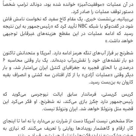
در آن عملیات «موفقیت‌آمیز» خوانده شده بود، دونالد ترامپ شخصاً
دستور توقف عملیات را صادر کرد.
بی‌بیانیه، بی‌نشست خبری. یک مقام کاخ سفید که نخواست نامش فاش
شود در گفت‌وگو با شبکه NBC تأیید کرد که «رئیس‌جمهور به این نتیجه
رسید که ادامه عملیات در این مقطع هزینه‌های غیرقابل توجیهی
خواهد داشت.»
شطرنج بر فراز آب‌های تنگه هرمز ادامه دارد. آمریکا و متحدانش تاکنون
دو بار نقشه‌های خود را نقش‌برآب دیده‌اند. یک بار وقتی محاسبه ۶
درصدی با الحاق فجیره به جغرافیای کنترل ایران بی‌اعتبار شد، و بار
دیگر وقتی «عملیات آزادی» با از کار افتادن سه کشتی و انصراف بقیه
کاروان به بن‌بست رسید.
کریس کریستی، فرماندار سابق ایالت نیوجرسی می‌گوید که
رئیس‌جمهور دارد چکرز بازی می‌کند، نه شطرنج. او فکر می‌کرد این
قضیه مثل ونزوئلا خواهد شد. ایران ونزوئلا نیست.
حالا مشخص نیست آمریکا دست از شرارت بر می‌دارد یا نه اما تا اینجای
کار، ارقام و گاهشمار رویدادها روایتی را تعریف می‌کنند که نیازی به
صفت «شکست» ندارد؛ فکت‌ها بلندتر از هر تیتری، فریاد می‌زنند.