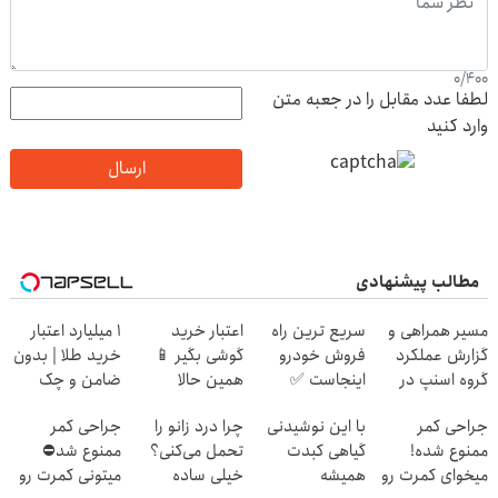
0
/
400
لطفا عدد مقابل را در جعبه متن
وارد کنید
ارسال
مطالب پیشنهادی
مسیر همراهی و
سریع ترین راه
اعتبار خرید
۱ میلیارد اعتبار
گزارش عملکرد
فروش خودرو
گوشی بگیر 📱
خرید طلا | بدون
گروه اسنپ در
اینجاست ✅
همین حالا
ضامن و چک
۱۴۰۴
درخواست اعتبار
جراحی کمر
با این نوشیدنی
چرا درد زانو را
جراحی کمر
بده 🎯
ممنوع شده!
گیاهی کبدت
تحمل می‌کنی؟
ممنوع شد⛔
میخوای کمرت رو
همیشه
خیلی ساده
میتونی کمرت رو