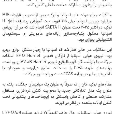
پشتیبانی را از طریق مشارکت صنعت داخلی کنترل کند.
مذاکرات میان دولت‌های اسپانیا و ترکیه پس از تصویب قرارداد ۳.۱۲
میلیارد یورویی اسپانیا برای ۴۵ فروند جت آموزشی پیشرفته Hürjet
ترکیه در اکتبر ۲۰۲۵ تحت عنوان SAETA II انجام شد که در آن ایرباس
اسپانیا مسئول یکپارچه‌سازی رایانه‌های ماموریتی و سیستم‌های
الکترونیکی پروازی بود.
این مذاکرات در حالی آغاز شد که اسپانیا با چهار مشکل موازی روبرو
بود. نیروی هوایی اسپانیا از ناوگان قدیمی EF-18 Hornet استفاده
می‌کند، با بازنشستگی قریب‌الوقوع نیروی AV-8B Harrier روبرو است،
برنامه‌های خرید F-35 را به حالت تعلیق درآورده و همچنان با
تأخیرهای مکرر در برنامه FCAS دست و پنجه نرم می‌کند.
مقام‌های ترکیه کان را نه صرفاً به عنوان یک هواپیمای جنگنده، بلکه به
عنوان یک مدل تدارکاتی جدید با محوریت کنترل نرم‌افزاری مستقل،
مشارکت صنعتی و کاهش وابستگی به زیرساخت‌های پشتیبانی تحت
کنترل ایالات متحده در نظر می‌گیرند.
نیروی هوایی اسپانیا در حال حاضر تقریباً ۷۰ فروند هورنت EF-18A/B را