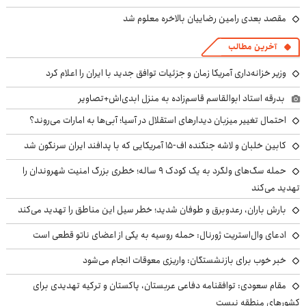
مقصد بعدی رامین رضاییان بالاخره معلوم شد
آخرین مطالب
وزیر خزانه‌داری آمریکا زمان و جزئیات توافق جدید با ایران را اعلام کرد
بدرقه استاد ابوالقاسم قاسم‌زاده به منزل ابدی‌اش+تصاویر
احتمال تغییر میزبان دیدارهای استقلال در آسیا؛ آبی‌ها به امارات می‌روند؟
کابین خلبان و لاشه جنگنده اف-۱۵ آمریکایی که با پدافند ایران سرنگون شد
حمله سگ‌های ولگرد به یک کودک ۹ ساله؛ خطری بزرگ امنیت شهروندان را
تهدید می‌کند
بارش باران، رعدوبرق و طوفان شدید؛ خطر سیل این مناطق را تهدید می‌کند
ادعای وال‌استریت ژورنال: حمله روسیه به یکی از اعضای ناتو قطعی است
خبر خوب برای بازنشستگان: واریزی معوقات انجام می‌شود
مقام سعودی: توافقنامه دفاعی عربستان، پاکستان و ترکیه تهدیدی برای
کشورهای منطقه نیست