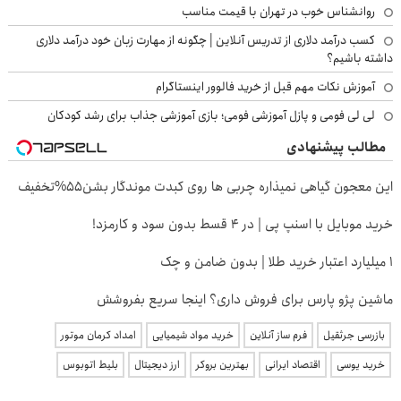
روانشناس خوب در تهران با قیمت مناسب
کسب درآمد دلاری از تدریس آنلاین | چگونه از مهارت زبان خود درآمد دلاری
داشته باشیم؟
آموزش نکات مهم قبل از خرید فالوور اینستاگرام
لی لی فومی و پازل آموزشی فومی؛ بازی آموزشی جذاب برای رشد کودکان
مطالب پیشنهادی
این معجون گیاهی نمیذاره چربی ها روی کبدت موندگار بشن55%تخفیف
خرید موبایل با اسنپ پی | در ۴ قسط بدون سود و کارمزد!
۱ میلیارد اعتبار خرید طلا | بدون ضامن و چک
ماشین پژو پارس برای فروش داری؟ اینجا سریع بفروشش
بازرسی جرثقیل
فرم ساز آنلاین
خرید مواد شیمیایی
امداد کرمان موتور
خرید یوسی
اقتصاد ایرانی
بهترین بروکر
ارز دیجیتال
بلیط اتوبوس