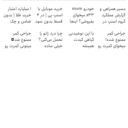
مسیر همراهی و
خودرو mvm
خرید موبایل با
۱ میلیارد اعتبار
گزارش عملکرد
x33 میخوای
اسنپ پی | در ۴
خرید طلا | بدون
گروه اسنپ در
بفروشی؟ اینجا
قسط بدون سود
ضامن و چک
۱۴۰۴
به سرعت فروش
و کارمزد!
جراحی کمر
با این نوشیدنی
چرا درد زانو را
جراحی کمر
میره
ممنوع شده!
گیاهی کبدت
تحمل می‌کنی؟
ممنوع شد⛔
میخوای کمرت رو
همیشه
خیلی ساده
میتونی کمرت رو
در منزل درمان
پرقدرته55%تخفیف
درمنزل درمانش
در منزل درمان
کنی؟
کن
کنی! 👈🏻
((پرسش‌نامه))
پرسش‌نامه