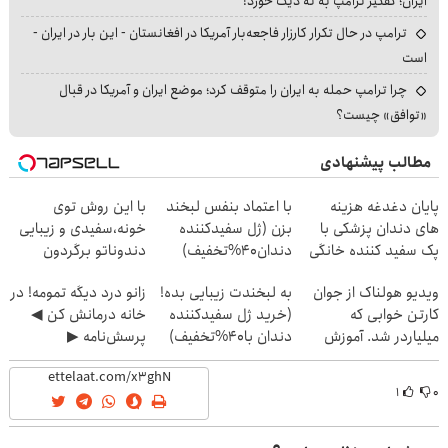
ایران؛ کفگیر ترامپ به ته دیگ خورد!
ترامپ در حال تکرار کارزار فاجعه‌بار آمریکا در افغانستان - این بار در ایران -
است
چرا ترامپ حمله به ایران را متوقف کرد؛ موضع ایران و آمریکا در قبال
«توافق» چیست؟
مطالب پیشنهادی
پایان دغدغه هزینه
با اعتماد بنفس لبخند
با این روش توی
های دندان پزشکی با
بزن (ژل سفیدکننده
خونه،سفیدی و زیبایی
پک سفید کننده خانگی
دندان40%تخفیف)
دندوناتو برگردون
(40%off)
ویدیو هولناک از جوان
به لبخندت زیبایی بده!
زانو درد دیگه تمومه! در
کارتن خوابی که
(خرید ژل سفیدکننده
خانه درمانش کن ◀
میلیاردر شد. آموزش
دندان با40%تخفیف)
پرسش‌نامه ▶
رایگان
۱
۰