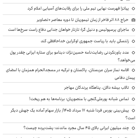
پیاتزا فهرست نهایی تیم ملی را برای رقابت‌های آسیایی اعلام کرد
حراج ۸۸ اثر فاخر از زمان تیموریان تا دوره معاصر +تصاویر
ماجرای پرسپولیس و دنیل گرا؛ تارتار خواهان جدایی دفاع راست سرخ‌ها است
زلنسکی باید با ریاست جمهوری اوکراین خداحافظی کند
عدد باورنکردنی رضایت‌نامه حسین‌نژاد؛ دینامو برای ستاره ایرانی چقدر پول
می‌خواهد؟
اقامه نماز سران عربستان، پاکستان و ترکیه در مسجدالحرام همزمان با امضای
پیمان دفاعی
تالاب بیشه دالان، پناهگاه پرندگان مهاجر
تماس شبانه پورعلی‌گنجی با منصوریان؛ برنامه‌ها به هم ریخت!
پیش‌بینی بورس فردا شنبه ۱۷ مرداد ۱۴۰۵/ بازار سهام آماده یک جهش دیگر
است؟
چند میلیون ایرانی بالای ۴۵ سال مجرد ماندند؛ پشت‌پرده چیست؟