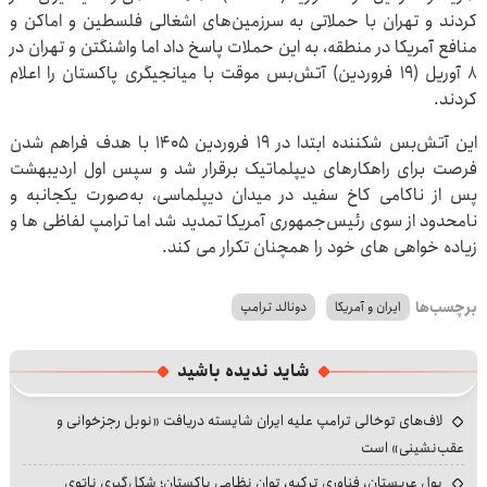
کردند و تهران با حملاتی به سرزمین‌های اشغالی فلسطین و اماکن و
منافع آمریکا در منطقه، به این حملات پاسخ داد اما واشنگتن و تهران در
۸ آوریل (۱۹ فروردین) آتش‌بس موقت با میانجیگری پاکستان را اعلام
کردند.
این آتش‌بس شکننده ابتدا در ۱۹ فروردین ۱۴۰۵ با هدف فراهم شدن
فرصت برای راهکارهای دیپلماتیک برقرار شد و سپس اول اردیبهشت
پس از ناکامی کاخ سفید در میدان دیپلماسی، به‌صورت یکجانبه و
نامحدود از سوی رئیس‌جمهوری آمریکا تمدید شد اما ترامپ لفاظی ها و
زیاده خواهی های خود را همچنان تکرار می کند.
برچسب‌ها
ایران و آمریکا
دونالد ترامپ
شاید ندیده باشید
لاف‌های توخالی ترامپ علیه ایران شایسته دریافت «نوبل رجزخوانی و
عقب‌نشینی» است
پول عربستان، فناوری ترکیه، توان نظامی پاکستان؛ شکل‌گیری ناتوی