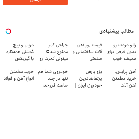
مطالب پیشنهادی
زانو دردت رو
قیمت روز آهن
جراحی کمر
دریل و پیچ
بدون قرص برای
آلات ساختمانی و
ممنوع شد⛔
گوشتی همه‌کاره
همیشه خوب
صنعتی
میتونی کمرت رو
با گیربکس
کن! (قدم اول،
در منزل درمان
هوشمند ⚙️
آهن پرایس،
پژو پارس
خودروی شما هم
خرید مطمئن
پرسش‌نامه)
کنی! 👈🏻
(نصف قیمت بازار
خرید مطمئن
پرتقاضاترین
تنها در چند
انواع آهن و فولاد
پرسش‌نامه
🔥)
آهن آلات
خودروی ایران |
ساعت فروخته
برای فروشش
خواهد شد
فرصت رو از
دست نده!