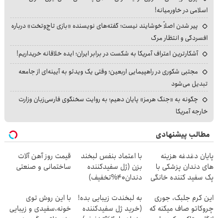
اسلامی در خاورمیانه!
پیر شدن اصلاً خوشایند نیست؛ گفته‌های نویسنده «بازی تاج‌وتخت» درباره
افسردگی و انتظار مرگ
آشکارترین اعتراف آمریکا به شکست در برابر ایران؛ ایده خلاقانه خریداریم!
مجتبی شکوری در راهپیمایی اربعین؛ وقتی یک ویدئو به آیینه‌ای از جامعه
تبدیل می‌شود
چگونه به «جنگ هرمز» پایان دهیم؛ به روایت سخنگوی فارسی‌زبان وزارت
خارجه آمریکا
مطالب پیشنهادی
پایان دغدغه هزینه
با اعتماد بنفس لبخند
قیمت روز آهن آلات
های دندان پزشکی با
بزن (ژل سفیدکننده
ساختمانی و صنعتی
پک سفید کننده خانگی
دندان40%تخفیف)
این کرم جلبک، جوری
به لبخندت زیبایی بده!
با این روش توی
چروکاتو صاف میکنه که
(خرید ژل سفیدکننده
خونه،سفیدی و زیبایی