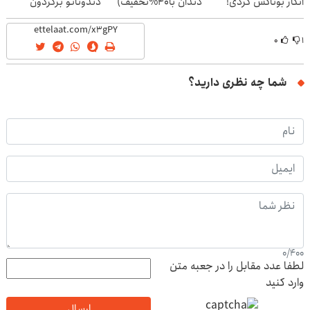
انگار بوتاکس کردی!
دندان با40%تخفیف)
دندوناتو برگردون
(تخفیف ویژه)
(40%off)
۰
۱
شما چه نظری دارید؟
0
/
400
لطفا عدد مقابل را در جعبه متن
وارد کنید
ارسال