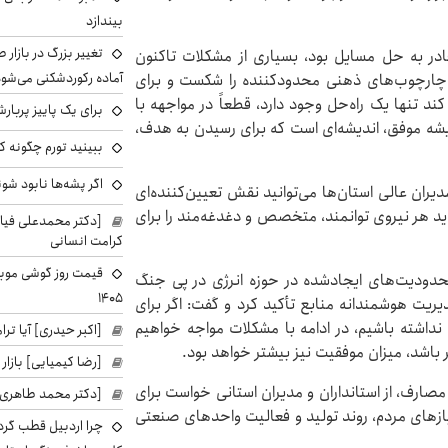
بیندازد
تغییر بزرگ در بازار 
قادر به حل مسایل بود، بسیاری از مشکلات تاکنون
آماده رکوردشکنی می‌شو
، چارچوب‌های ذهنی محدودکننده را شکست و برای
 تنها یک راه‌حل وجود دارد، قطعاً در مواجهه با
برای یک پاییز پربار
یشه موفق، اندیشه‌ای است که برای رسیدن به هدف،
ببینید تورم چگونه کم
اگر پشه‌ها نابود شو
ران عالی استان‌ها می‌توانید نقش تعیین‌کننده‌ای
ید هر نیروی توانمند، متخصص و دغدغه‌مند را برای
[دکتر محمدعلی فی
کرامت انسانی
حدودیت‌های ایجادشده در حوزه انرژی در پی جنگ
۱۴۰۵
ریت هوشمندانه منابع تأکید کرد و گفت: اگر برای
نداشته باشیم، در ادامه با مشکلات مواجه خواهیم
[اکبر حیدری] آیا ت
‌تر باشد، میزان موفقیت نیز بیشتر خواهد بود.
[رضا کیمیایی] بازار
مصارف، از استانداران و مدیران استانی خواست برای
[دکتر محمد طاهری]
ازهای مردم، روند تولید و فعالیت واحدهای صنعتی
چرا اردبیل قطب گر