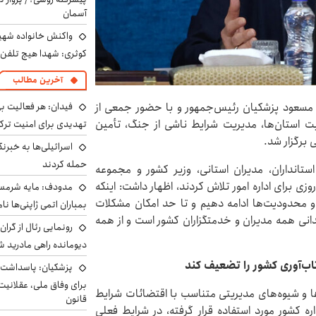
آسمان
واکنش خانواده شهید 
کوثری: شهدا هیچ تلفن 
آخرین مطالب
فیدان: هر فعالیت بی
مسعود پزشکیان رئیس‌جمهور و با حضور جمعی از
 استان‌ها، مدیریت شرایط ناشی از جنگ، تأمین
تهدیدی برای امنیت ترک
برگزار شد.
اسرائیلی‌ها به خبرنگ
حمله کردند
ستانداران، مدیران استانی، وزیر کشور و مجموعه
زی برای اداره امور تلاش کردند، اظهار داشت: اینکه
مدودف: مایه شرمسا
ها و محدودیت‌ها ادامه دهیم و تا حد امکان مشکلات
بمباران اتمی ژاپنی‌ها نام
ی همه مدیران و خدمتگزاران کشور است و از همه
رونمایی رئال از گرا
دیومانده راهی مادرید ش
اب‌آوری کشور را تضعیف کند
پزشکیان: پاسداشت 
برای وفاق ملی، عقلانیت
دها و شیوه‌های مدیریتی متناسب با اقتضائات شرایط
قانون
ه کشور مورد استفاده قرار گرفته، در شرایط فعلی