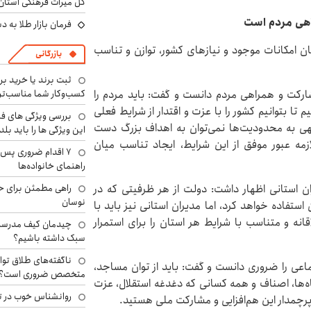
کل میراث فرهنگی استان
اهی مردم است
فرمان بازار طلا به 
ن امکانات موجود و نیازهای کشور، توازن و تناسب
بازرگانی
ثبت برند یا خرید برن
کسب‌وکار شما مناسب‌ت
ارکت و همراهی مردم دانست و گفت: باید مردم را
 بتوانیم کشور را با عزت و اقتدار از شرایط فعلی
بررسی ویژگی های فن
وجهی به محدودیت‌ها نمی‌توان به اهداف بزرگ دست
این ویژگی ها را باید بلد
مه عبور موفق از این شرایط، ایجاد تناسب میان
۷ اقدام ضروری پس 
راهنمای خانواده‌ها
راهی مطمئن برای ح
ن استانی اظهار داشت: دولت از هر ظرفیتی که در
نوسان
استفاده خواهد کرد، اما مدیران استانی نیز باید با
انه و متناسب با شرایط هر استان را برای استمرار
چیدمان کیف مدرسه؛
سبک داشته باشیم؟
ناگفته‌های طلاق توا
عی را ضروری دانست و گفت: باید از توان مساجد،
متخصص ضروری است؟
اه‌ها، اصناف و همه کسانی که دغدغه استقلال، عزت
روانشناس خوب در ت
ن پرچمدار این هم‌افزایی و مشارکت ملی هستید.