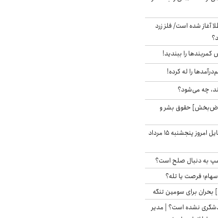
طلا آغاز شده است/ فلز زرد
د؟
ش کمربندها را ببندید!
‌درآمدها را له کرده!
ند، چه می‌شود؟
اض‌بخش] حقوق بشر و
قیمت روز گوشی موبایل امروز پنجشنبه ۱۵ مرداد
رامپ به دنبال صلح است؟
 سهام؛ فرصت یا تله؟
 بحران برای سومین تنگه
دشگری نشده است؟ | مدیر