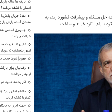
نابغه ۱۵ ساله 
انسان را کشف می‌کند؟
نفوذ جریان بارش‌زا ب
دغه حل مسئله و پیشرفت کشور دارند، به
مناطق آماده بارش باران
رد یا راهی تازه خواهیم ساخت.
جمهوری اسلامی هشد
خیانت می‌دهد
تغییر تند قیمت محصو
امروز پنجشنبه ۱۵ مرداد ۱۴۰۵ +جدول
فوری| شرط جدید برا
رضاییان برای بازگش
اولیه را برداشت
اگر پشه‌ها نابود شو
دانشمندان راز یک زن
کمتر را کشف کردند
حمله ایران به پایگاه
پیشرفته روسی؟/ پرواز ن