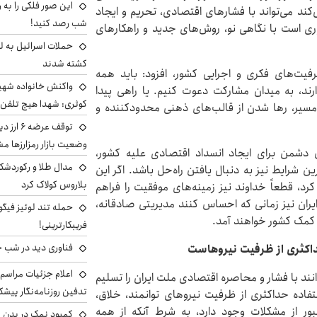
این صور فلکی را به ر
د می‌تواند با فشارهای اقتصادی، تحریم و ایجاد
شب رصد کنید!
وری است با نگاهی نو، روش‌های جدید و راهکارهای
حملات اسرائیل به ل
کشته شدند
فیت‌های فکری و اجرایی کشور، افزود: باید همه
واکنش خانواده شهید 
رند، به میدان مشارکت دعوت کنیم. یا راهی پیدا
کوثری: شهدا هیچ تلفن 
ن مسیر، رها شدن از قالب‌های ذهنی محدودکننده و
توقف عرض
وضعیت بازار رمزارزها
ش دشمن برای ایجاد انسداد اقتصادی علیه کشور،
مدال طلا و رکوردشکنی
شرایط نیز به دنبال یافتن راه‌حل باشد. اگر این
بلاروس کولاک کرد
 کرد، قطعاً خداوند نیز زمینه‌های موفقیت را فراهم
ان نیز زمانی که احساس کنند مدیریتی صادقانه،
حمله تند لوئیز فیگو 
ه کمک کشور خواهند آمد.
فریبکارترینی!
فناوری دید در شب 
حداکثری از ظرفیت نیروهاست
اعلام جزئیات مراسم 
ند با فشار و محاصره اقتصادی ملت ایران را تسلیم
تدفین روزنامه‌نگار پیشک
ستفاده حداکثری از ظرفیت نیروهای توانمند، خلاق،
ور از مشکلات وجود دارد، به شرط آنکه از همه
کمبود نمک در بدن می