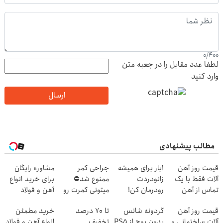
0
/
400
لطفا عدد مقابل را در جعبه متن
وارد کنید
ارسال
مطالب پیشنهادی
قیمت روز آهن
1بار برای همیشه
جراحی کمر
مشاوره رایگان
آلات فقط با یک
زانودردت
ممنوع شد⛔
برای خرید انواع
تماس از آهن
رودرمان کن!
میتونی کمرت رو
آهن و فولاد
پرایس
(تکنولوژی آلمان)
در منزل درمان
قیمت روز آهن
گردونه شانس
تا 70 درصد
خرید مطمئن
◂پرسشنامه▸
کنی! 👈🏻
آلات ساختمانی و
بدون پوچ از PS5
تخفیف
انواع آهن و فولاد
پرسش‌نامه