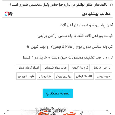
ناگفته‌های طلاق توافقی در ایران؛ چرا حضور وکیل متخصص ضروری است؟
مطالب پیشنهادی
آهن پرایس، خرید مطمئن آهن آلات
قیمت روز آهن آلات فقط با یک تماس از آهن پرایس
گردونه شانس بدون پوچ از PS5 تا آیفون17 و بیت کوین 🔥
تا 70 درصد تخفیف محصولات جین وست + خرید در 4 قسط
بازرسی جرثقیل
فرم ساز آنلاین
خرید مواد شیمیایی
امداد کرمان موتور
خرید یوسی
اقتصاد ایرانی
بهترین بروکر
ارز دیجیتال
بلیط اتوبوس
نسخه دسکتاپ