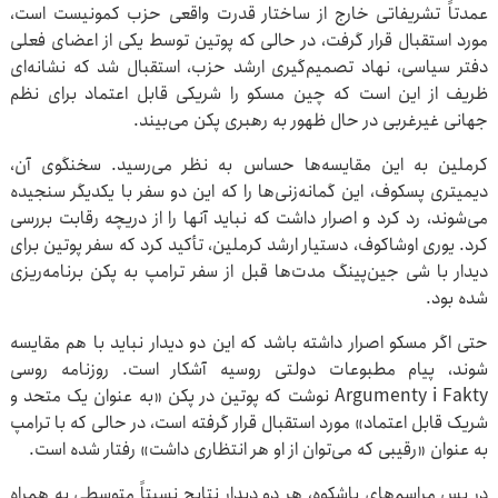
عمدتاً تشریفاتی خارج از ساختار قدرت واقعی حزب کمونیست است،
مورد استقبال قرار گرفت، در حالی که پوتین توسط یکی از اعضای فعلی
دفتر سیاسی، نهاد تصمیم‌گیری ارشد حزب، استقبال شد که نشانه‌ای
ظریف از این است که چین مسکو را شریکی قابل اعتماد برای نظم
جهانی غیرغربی در حال ظهور به رهبری پکن می‌بیند.
کرملین به این مقایسه‌ها حساس به نظر می‌رسید. سخنگوی آن،
دیمیتری پسکوف، این گمانه‌زنی‌ها را که این دو سفر با یکدیگر سنجیده
می‌شوند، رد کرد و اصرار داشت که نباید آنها را از دریچه رقابت بررسی
کرد. یوری اوشاکوف، دستیار ارشد کرملین، تأکید کرد که سفر پوتین برای
دیدار با شی جین‌پینگ مدت‌ها قبل از سفر ترامپ به پکن برنامه‌ریزی
شده بود.
حتی اگر مسکو اصرار داشته باشد که این دو دیدار نباید با هم مقایسه
شوند، پیام مطبوعات دولتی روسیه آشکار است. روزنامه روسی
Argumenty i Fakty نوشت که پوتین در پکن «به عنوان یک متحد و
شریک قابل اعتماد» مورد استقبال قرار گرفته است، در حالی که با ترامپ
به عنوان «رقیبی که می‌توان از او هر انتظاری داشت» رفتار شده است.
در پسِ مراسم‌های باشکوه، هر دو دیدار نتایج نسبتاً متوسطی به همراه