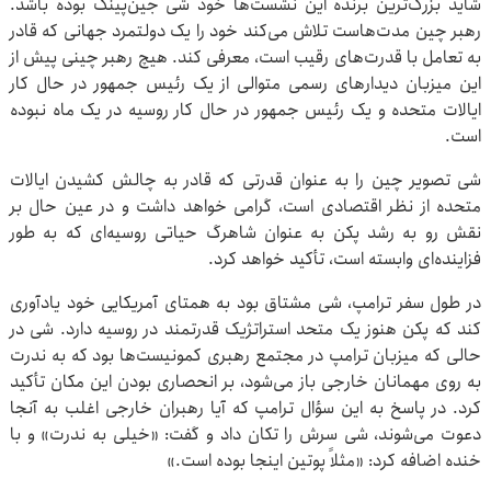
شاید بزرگ‌ترین برنده این نشست‌ها خود شی جین‌پینگ بوده باشد.
رهبر چین مدت‌هاست تلاش می‌کند خود را یک دولتمرد جهانی که قادر
به تعامل با قدرت‌های رقیب است، معرفی کند. هیچ رهبر چینی پیش از
این میزبان دیدارهای رسمی متوالی از یک رئیس جمهور در حال کار
ایالات متحده و یک رئیس جمهور در حال کار روسیه در یک ماه نبوده
است.
شی تصویر چین را به عنوان قدرتی که قادر به چالش کشیدن ایالات
متحده از نظر اقتصادی است، گرامی خواهد داشت و در عین حال بر
نقش رو به رشد پکن به عنوان شاهرگ حیاتی روسیه‌ای که به طور
فزاینده‌ای وابسته است، تأکید خواهد کرد.
در طول سفر ترامپ، شی مشتاق بود به همتای آمریکایی خود یادآوری
کند که پکن هنوز یک متحد استراتژیک قدرتمند در روسیه دارد. شی در
حالی که میزبان ترامپ در مجتمع رهبری کمونیست‌ها بود که به ندرت
به روی مهمانان خارجی باز می‌شود، بر انحصاری بودن این مکان تأکید
کرد. در پاسخ به این سؤال ترامپ که آیا رهبران خارجی اغلب به آنجا
دعوت می‌شوند، شی سرش را تکان داد و گفت: «خیلی به ندرت» و با
خنده اضافه کرد: «مثلاً پوتین اینجا بوده است.»