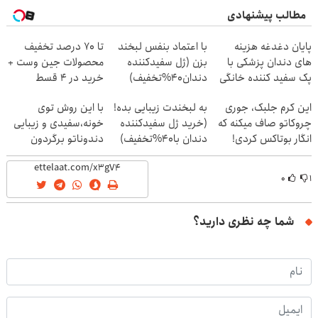
مطالب پیشنهادی
پایان دغدغه هزینه
با اعتماد بنفس لبخند
تا 70 درصد تخفیف
های دندان پزشکی با
بزن (ژل سفیدکننده
محصولات جین وست +
پک سفید کننده خانگی
دندان40%تخفیف)
خرید در 4 قسط
این کرم جلبک، جوری
به لبخندت زیبایی بده!
با این روش توی
چروکاتو صاف میکنه که
(خرید ژل سفیدکننده
خونه،سفیدی و زیبایی
انگار بوتاکس کردی!
دندان با40%تخفیف)
دندوناتو برگردون
(تخفیف ویژه)
(40%off)
۰
۱
شما چه نظری دارید؟