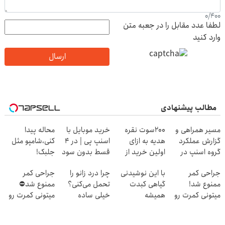
0
/
400
لطفا عدد مقابل را در جعبه متن
وارد کنید
ارسال
مطالب پیشنهادی
مسیر همراهی و
200سوت نقره
خرید موبایل با
محاله پیدا
گزارش عملکرد
هدیه به ازای
اسنپ پی | در ۴
کنی،شامپو مثل
گروه اسنپ در
اولین خرید از
قسط بدون سود
جلبک!
۱۴۰۴
گرمی
و کارمزد!
ضدریزش+رویش
جراحی کمر
با این نوشیدنی
چرا درد زانو را
جراحی کمر
مجدد40%تخفیف
ممنوع شد!
گیاهی کبدت
تحمل می‌کنی؟
ممنوع شد⛔
میتونی کمرت رو
همیشه
خیلی ساده
میتونی کمرت رو
در منزل درمان
پرقدرته55%تخفیف
درمنزل درمانش
در منزل درمان
کنی!
کن
کنی! 👈🏻