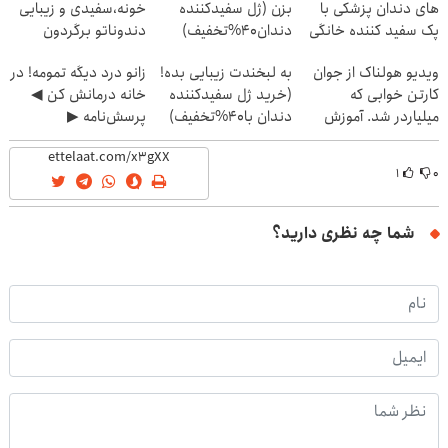
های دندان پزشکی با
بزن (ژل سفیدکننده
خونه،سفیدی و زیبایی
پک سفید کننده خانگی
دندان40%تخفیف)
دندوناتو برگردون
(40%off)
ویدیو هولناک از جوان
به لبخندت زیبایی بده!
زانو درد دیگه تمومه! در
کارتن خوابی که
(خرید ژل سفیدکننده
خانه درمانش کن ◀
میلیاردر شد. آموزش
دندان با40%تخفیف)
پرسش‌نامه ▶
رایگان
۱
۰
شما چه نظری دارید؟