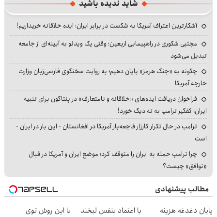
شاید ندیده باشید
آشکارترین اعتراف آمریکا به شکست در برابر ایران؛ ایده خلاقانه خریداریم!
مجتبی شکوری در راهپیمایی اربعین؛ وقتی یک ویدئو به آیینه‌ای از جامعه
تبدیل می‌شود
چگونه به «جنگ هرمز» پایان دهیم؛ به روایت سخنگوی فارسی‌زبان وزارت
خارجه آمریکا
فراخوان دریافت ایده‌های «خلاقانه و نامتعارف» در پنتاگون برای تنبیه
ایران؛ کفگیر ترامپ به ته دیگ خورد!
ترامپ در حال تکرار کارزار فاجعه‌بار آمریکا در افغانستان - این بار در ایران -
است
چرا ترامپ حمله به ایران را متوقف کرد؛ موضع ایران و آمریکا در قبال
«توافق» چیست؟
مطالب پیشنهادی
پایان دغدغه هزینه
با اعتماد بنفس لبخند
با این روش توی