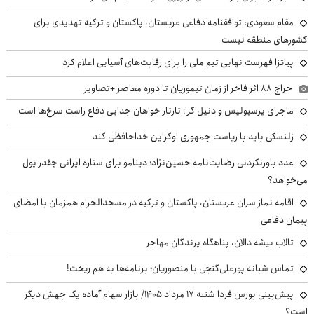
مقام سعودی: توافقنامه دفاعی عربستان، پاکستان و ترکیه تهدیدی برای
کشورهای منطقه نیست
پیاتزا فهرست نهایی تیم ملی را برای رقابت‌های آسیایی اعلام کرد
حراج ۸۸ اثر فاخر از زمان تیموریان تا دوره معاصر +تصاویر
ماجرای پرسپولیس و دنیل گرا؛ تارتار خواهان جدایی دفاع راست سرخ‌ها است
زلنسکی باید با ریاست جمهوری اوکراین خداحافظی کند
عدد باورنکردنی رضایت‌نامه حسین‌نژاد؛ دینامو برای ستاره ایرانی چقدر پول
می‌خواهد؟
اقامه نماز سران عربستان، پاکستان و ترکیه در مسجدالحرام همزمان با امضای
پیمان دفاعی
تالاب بیشه دالان، پناهگاه پرندگان مهاجر
تماس شبانه پورعلی‌گنجی با منصوریان؛ برنامه‌ها به هم ریخت!
پیش‌بینی بورس فردا شنبه ۱۷ مرداد ۱۴۰۵/ بازار سهام آماده یک جهش دیگر
است؟