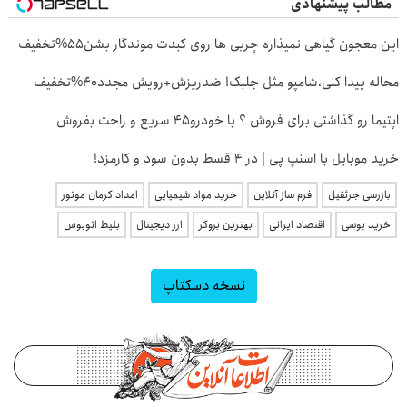
مطالب پیشنهادی
این معجون گیاهی نمیذاره چربی ها روی کبدت موندگار بشن55%تخفیف
محاله پیدا کنی،شامپو مثل جلبک! ضدریزش+رویش مجدد40%تخفیف
اپتیما رو گذاشتی برای فروش ؟ با خودرو45 سریع و راحت بفروش
خرید موبایل با اسنپ پی | در ۴ قسط بدون سود و کارمزد!
بازرسی جرثقیل
فرم ساز آنلاین
خرید مواد شیمیایی
امداد کرمان موتور
خرید یوسی
اقتصاد ایرانی
بهترین بروکر
ارز دیجیتال
بلیط اتوبوس
نسخه دسکتاپ