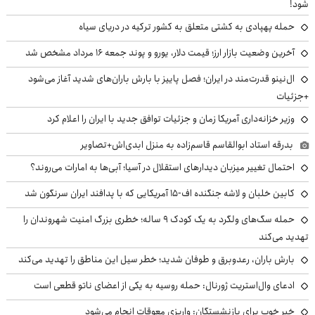
شود!
حمله پهپادی به کشتی متعلق به کشور ترکیه در دریای سیاه
آخرین وضعیت بازار ارز؛ قیمت دلار، یورو و پوند جمعه ۱۶ مرداد مشخص شد
ال‌نینو قدرت‌مند در ایران؛ فصل پاییز با بارش باران‌های شدید آغاز می‌شود
+جزئیات
وزیر خزانه‌داری آمریکا زمان و جزئیات توافق جدید با ایران را اعلام کرد
بدرقه استاد ابوالقاسم قاسم‌زاده به منزل ابدی‌اش+تصاویر
احتمال تغییر میزبان دیدارهای استقلال در آسیا؛ آبی‌ها به امارات می‌روند؟
کابین خلبان و لاشه جنگنده اف-۱۵ آمریکایی که با پدافند ایران سرنگون شد
حمله سگ‌های ولگرد به یک کودک ۹ ساله؛ خطری بزرگ امنیت شهروندان را
تهدید می‌کند
بارش باران، رعدوبرق و طوفان شدید؛ خطر سیل این مناطق را تهدید می‌کند
ادعای وال‌استریت ژورنال: حمله روسیه به یکی از اعضای ناتو قطعی است
خبر خوب برای بازنشستگان: واریزی معوقات انجام می‌شود