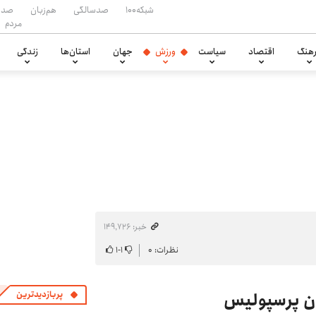
شبکه۱۰۰
صدسالگی
هم‌زبان
صدا
مردم
هنگ
اقتصاد
سیاست
ورزش
جهان
استان‌ها
زندگی
خبر: ۱۴۹٬۷۲۶
نظرات: ۰
۱
-
۱
تان پرسپولیس
پربازدیدترین