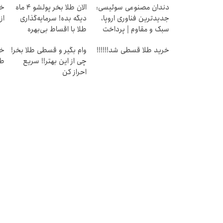
دندان مصنوعی سوئیسی:
الان طلا بخر پولشو 4 ماه
خر
جدیدترین فناوری اروپا،
دیگه بده! سرمایه‌گذاری
از ۰.۵ گرم تا ۰
سبک و مقاوم | پرداخت
طلا با اقساط بی‌بهره
قسطی
خرید طلا قسطی شد!!!!!!
وام بگیر و قسطی طلا بخر!
چی از این بهتر!! سریع
طل
احراز کن