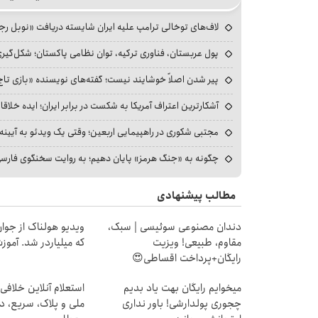
لاف‌های توخالی ترامپ علیه ایران شایسته دریافت «نوبل ر
پول عربستان، فناوری ترکیه، توان نظامی پاکستان؛ شکل‌گیری
پیر شدن اصلاً خوشایند نیست؛ گفته‌های نویسنده «بازی تاج
آشکارترین اعتراف آمریکا به شکست در برابر ایران؛ ایده خلاقا
مجتبی شکوری در راهپیمایی اربعین؛ وقتی یک ویدئو به آیینه‌
چگونه به «جنگ هرمز» پایان دهیم؛ به روایت سخنگوی فارسی‌ز
مطالب پیشنهادی
دندان مصنوعی سوئیسی | سبک،
ویدیو هولناک از جوا
مقاوم، طبیعی! ویزیت
که میلیاردر شد. آموز
رایگان+پرداخت اقساطی😍
میخوایم رایگان بهت یاد بدیم
استعلام آنلاین خلافی
چجوری پولدارشی! باور نداری
ملی و پلاک، سریع، د