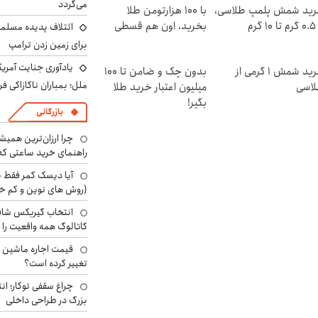
می‌گردد
ید شمش پلمپ طلاسی،
با ۱۰۰ هزارتومن طلا
۱ گرم
بخرید، اون هم قسطی
ائتلاف پدیده مسلمان 
برای زمین زدن ترامپ
یادآوری جنایت آمری
خرید شمش 1 گرمی از
بدون چک و ضامن تا 100
ملل؛ بمباران ناکازاکی 
اسی
میلیون اعتبار خرید طلا
بگیر!
بازرگانی
چرا ارزان‌ترین همی
راهنمای خرید ساعتی که 
آیا دیسک کمر فقط ب
(روش های نوین و کم خ
انتخاب گیربکس شاف
کاتالوگ همه واقعیت را 
تغییر کرده است؟
چراغ سقفی توکار؛ ان
بزرگ در طراحی داخلی