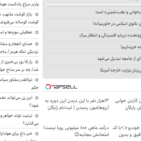
وارنر سراغ پادکست هو
جزخوانی و عقب‌نشینی» است
بازار گوشت ملتهب ش
گوشت گوساله می‌فروشن
 ناتوی اسلامی در خاورمیانه!
تعطیلی موزه‌ها و اماکن
‌وتخت» درباره افسردگی و انتظار مرگ
صدای انفجار و مشا
نه خریداریم!
نزدیکی تنگه هرمز / ماجر
ای از جامعه تبدیل می‌شود
راز ۱۵ روز بی‌خبر
شد/ چه بر سر مداح جوا
بان وزارت خارجه آمریکا
ذوالقدر مشاور سیاس
حکم
این زن می‌تواند نخ
ن کارتن خوابی
13هزار نفر با این دیدن این دوره به
شود؟
ش رایگان
آرزوهاشون رسیدن | ثبت‌‌نام رایگان
ترتیب تولد خواهر و 
می‌گذارد؟
 خودرو 👈با کد
درآمد ماهی 800 میلیونی رویا نیست!
خبر داغ برای هوادار
قیق و بدون
امتحانش مجانیه😉