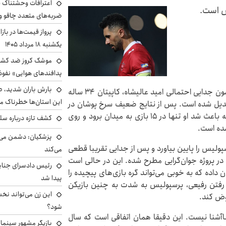
اعترافات وحشتناک ق
س است.
ضربه‌های متعدد چاقو و 
پرواز قیمت‌ها در بازار
یکشنبه ۱۸ مرداد ۱۴۰۵
موشک کروز ضد کشتی 
پدافندهای هوایی» نفوذ
بارش باران شدید، ط
روزنامه خراسان نوشت: در روزهای گذشته، شایعات پیرامون جدایی احتمالی امید عالیشاه، کاپیتان ۳۴ ساله
این استان‌ها خطرناک م
ی تبدیل شده است. پس از نتایج ضعیف سرخ پوشان در
لیگ بیست و پنجم و مصدومیت‌های مقطعی عالیشاه که باعث شد او تنها در ۱۵ بازی به میدان برود و روی
کشف تازه درباره سل
مده است.
پزشکیان: دشمن می‌د
ولیس را پایین بیاورد و پس از جدایی تقریبا قطعی
می‌کند
در پروژه جوان‌گرایی مطرح شده. این در حالی است
رئیس دادسرای جنایی
 داده که به خوبی می‌تواند گره بازی‌های پیچیده را
پیدا شد
از رفتن رفیعی، پرسپولیس به شدت به چنین بازیکن
این زن می‌تواند نخ
 عوض کند.
شود؟
ناآشنا نیست. این دقیقا همان اتفاقی است که سال
بازیگر مشهور سینما 