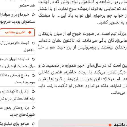
 پر از شایعه و گمانه‌زنی برای رفتن که در نهایت
شد +عکس
ه تمایلی به ترک اردوگاه سرخ ندارد. او با انتشار
خبر داغ برای هوادار
خواب چو برخیزم، اول تو به یاد آیی... با هشتگ
منتظرش بودید سرخ‌پو
 به تصویر کشید.
آخرین مطالب
بزرگ تیم است. در صورت خروج او، از میان بازیکنان
ی‌زادگان باقی می‌مانند که تاکنون نشان داده‌اند
ختکن نیستند و پرسپولیس از این حیث هم با خلأ
+جدول
نماینده تهران در 
شین است که در سال‌های اخیر همواره در تصمیمات و
برای حمایت از جبلی امض
ر دیگر تلاش می‌کند با ایجاد حاشیه، فضای داخلی
منابع زیستی منطقه
د. اما برخلاف این جریان‌سازی‌ها، پیگیری‌ها نشان
موجود نیست
ندارند، بلکه بر تداوم حضور او تأکید دارند. باید
از کابل تا کهکشان؛ 
می‌ماند.
یک افغانستانی در لوکارن
یزد روستای بدون مس
شهرک‌های جدید
هیاهو برای تبلیغ یک
 باشید