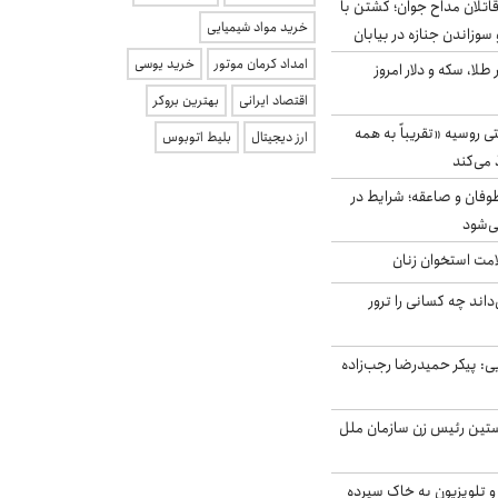
اتلان مداح جوان؛ کشتن با
خرید مواد شیمیایی
سوزاندن جنازه در بیابان
امداد کرمان موتور
خرید یوسی
 طلا، سکه و دلار امروز
اقتصاد ایرانی
بهترین بروکر
روسیه «تقریباً به همه
ارز دیجیتال
بلیط اتوبوس
 می‌کند
وفان و صاعقه؛ شرایط در
ی‌شود
امت استخوان زنان
اند چه کسانی را ترور
: پیکر حمیدرضا رجب‌زاده
ستین رئیس زن سازمان ملل
و تلویزیون به خاک سپرده