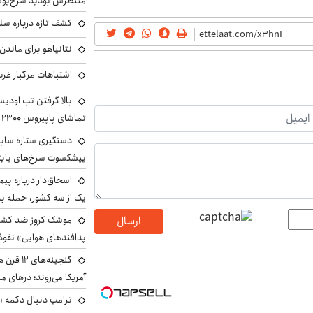
منتظرش بودید سرخ‌پو
کشف تازه درباره سل
نتانیاهو برای ماندن
اشتباهات مرگبار غر
بالا گرفتن تب اودیسه
تماشای پاپیروس ۲۳۰۰ ساله
دستگیری ستاره ساب
پیشکسوت سرخ‌های پا
اسحاق‌دار درباره پی
یک از سه کشور، حمله ب
موشک کروز ضد کشتی 
ارسال
پدافندهای هوایی» نفوذ
گنجینه‌ها
آمریکا می‌روند؛ درهای من
ترامپ دنبال دکمه «پ