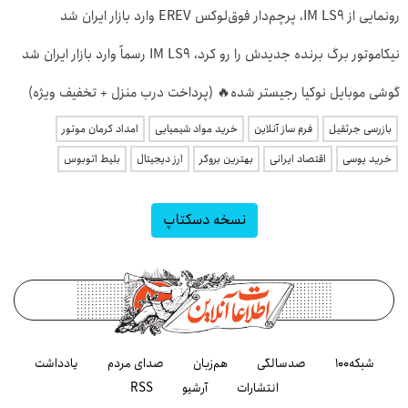
رونمایی از IM LS9، پرچم‌دار فوق‌لوکس EREV وارد بازار ایران شد
نیکاموتور برگ برنده جدیدش را رو کرد، IM LS9 رسماً وارد بازار ایران شد
گوشی موبایل نوکیا رجیستر شده🔥 (پرداخت درب منزل + تخفیف ویژه)
بازرسی جرثقیل
فرم ساز آنلاین
خرید مواد شیمیایی
امداد کرمان موتور
خرید یوسی
اقتصاد ایرانی
بهترین بروکر
ارز دیجیتال
بلیط اتوبوس
نسخه دسکتاپ
شبکه۱۰۰
صدسالگی
هم‌زبان
صدای مردم
یادداشت
انتشارات
آرشیو
RSS