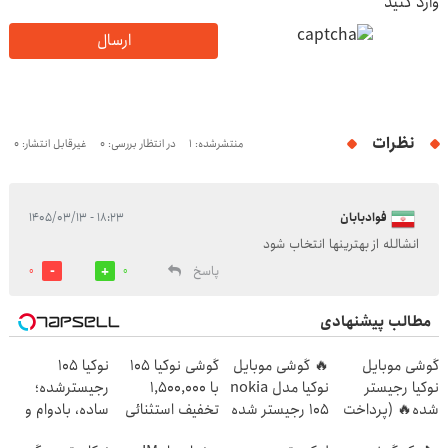
وارد کنید
ارسال
نظرات
منتشرشده: 1
در انتظار بررسی: 0
غیرقابل انتشار: 0
فوادبابان
۱۸:۲۳ - ۱۴۰۵/۰۳/۱۳
انشالله از بهترینها انتخاب شود
پاسخ
0
0
مطالب پیشنهادی
گوشی موبایل
🔥 گوشی موبایل
گوشی نوکیا 105
نوکیا 105
نوکیا رجیستر
نوکیا مدل nokia
با 1,500,000
رجیسترشده؛
شده🔥 (پرداخت
105 رجیستر شده
تخفیف استثنائی
ساده، بادوام و
درب منزل +
🔥
به مدت محدود
اقتصادی