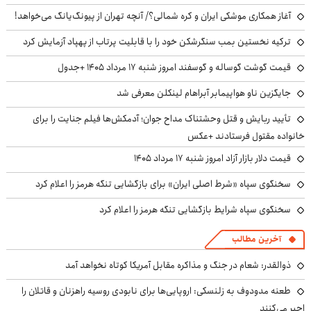
آغاز همکاری موشکی ایران و کره شمالی؟/ آنچه تهران از پیونگ‌یانگ می‌خواهد!
ترکیه نخستین بمب سنگرشکن خود را با قابلیت پرتاب از پهپاد آزمایش کرد
قیمت گوشت گوساله و گوسفند امروز شنبه ۱۷ مرداد ۱۴۰۵ +جدول
جایگزین ناو هواپیمابر آبراهام لینکلن معرفی شد
تأیید ربایش و قتل وحشتناک مداح جوان؛ آدمکش‌ها فیلم جنایت را برای
خانواده مقتول فرستادند +عکس
قیمت دلار بازار آزاد امروز شنبه ۱۷ مرداد ۱۴۰۵
سخنگوی سپاه «شرط اصلی ایران» برای بازگشایی تنگه هرمز را اعلام کرد
سخنگوی سپاه شرایط بازگشایی تنگه هرمز را اعلام کرد
آخرین مطالب
ذوالقدر: شعام در جنگ و مذاکره مقابل آمریکا کوتاه نخواهد آمد
طعنه مدودوف به زلنسکی: اروپایی‌ها برای نابودی روسیه راهزنان و قاتلان را
اجیر می‌کنند