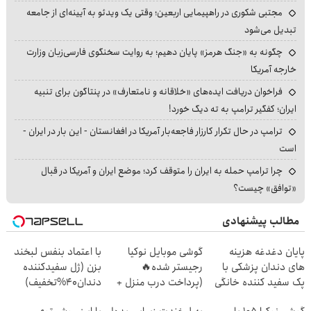
مجتبی شکوری در راهپیمایی اربعین؛ وقتی یک ویدئو به آیینه‌ای از جامعه
تبدیل می‌شود
چگونه به «جنگ هرمز» پایان دهیم؛ به روایت سخنگوی فارسی‌زبان وزارت
خارجه آمریکا
فراخوان دریافت ایده‌های «خلاقانه و نامتعارف» در پنتاگون برای تنبیه
ایران؛ کفگیر ترامپ به ته دیگ خورد!
ترامپ در حال تکرار کارزار فاجعه‌بار آمریکا در افغانستان - این بار در ایران -
است
چرا ترامپ حمله به ایران را متوقف کرد؛ موضع ایران و آمریکا در قبال
«توافق» چیست؟
مطالب پیشنهادی
پایان دغدغه هزینه
گوشی موبایل نوکیا
با اعتماد بنفس لبخند
های دندان پزشکی با
رجیستر شده🔥
بزن (ژل سفیدکننده
پک سفید کننده خانگی
(پرداخت درب منزل +
دندان40%تخفیف)
تخفیف ویژه)