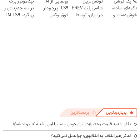
📞 یک گوشی
لوکس‌ترین
رونمایی از IM
نیکاموتور برگ
تخفیف ویژه)
🔥
دکمه‌ای ساده،
شاسی‌بلند EREV
LS9، پرچم‌دار
برنده جدیدش را
خوش‌دست و
در ایران، توسط
فوق‌لوکس
رو کرد، IM LS9
بادوام 📱
نیکا موتور
EREV وارد بازار
رسماً وارد بازار
رونمایی شد!
ایران شد
ایران شد
پربازدیدترین
پربحث‌ترین
تکان شدید قیمت محصولات ایران‌خودرو و سایپا امروز شنبه ۱۷ مرداد ۱۴۰۵
تذکر رهبر انقلاب به انقلابیون؛ چرا عمل نمی‌کنید؟