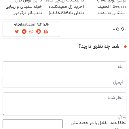
گوشی نوکیا 105 با
به لبخندت زیبایی بده!
با این روش توی
1,500,000 تخفیف
(خرید ژل سفیدکننده
خونه،سفیدی و زیبایی
استثنائی به مدت
دندان با40%تخفیف)
دندوناتو برگردون
محدود🔥
(40%off)
۰
۰
شما چه نظری دارید؟
0
/
400
لطفا عدد مقابل را در جعبه متن