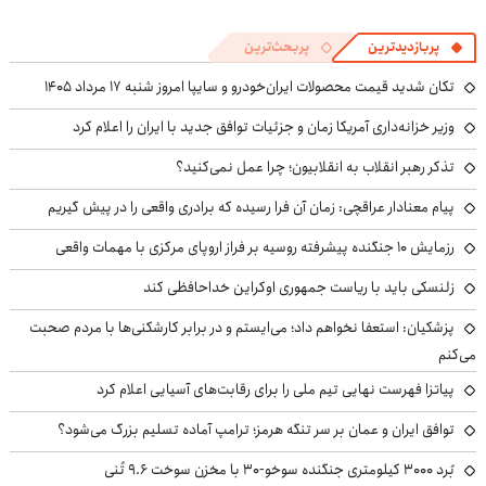
پربازدیدترین
پربحث‌ترین
تکان شدید قیمت محصولات ایران‌خودرو و سایپا امروز شنبه ۱۷ مرداد ۱۴۰۵
وزیر خزانه‌داری آمریکا زمان و جزئیات توافق جدید با ایران را اعلام کرد
تذکر رهبر انقلاب به انقلابیون؛ چرا عمل نمی‌کنید؟
پیام معنادار عراقچی: زمان آن فرا رسیده که برادری واقعی را در پیش گیریم
رزمایش ۱۰ جنگنده پیشرفته روسیه بر فراز اروپای مرکزی با مهمات واقعی
زلنسکی باید با ریاست جمهوری اوکراین خداحافظی کند
پزشکیان: استعفا نخواهم داد؛ می‌ایستم و در برابر کارشکنی‌ها با مردم صحبت
می‌کنم
پیاتزا فهرست نهایی تیم ملی را برای رقابت‌های آسیایی اعلام کرد
توافق ایران و عمان بر سر تنگه هرمز؛ ترامپ آماده تسلیم بزرگ می‌شود؟
بُرد ۳۰۰۰ کیلومتری جنگنده سوخو-۳۰ با مخزن سوخت ۹.۶ تُنی