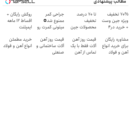
مطالب پیشنهادی
70% تخفیف
تا 70 درصد
جراحی کمر
روکش رایگان +
ویژه جین وست
تخفیف
ممنوع شد⛔
اقساط ۱۲ ماهه
+ خرید در4
محصولات جین
میتونی کمرت رو
ایمپلنت
قسطه
وست + خرید در
در منزل درمان
مشاوره رایگان
قیمت روز آهن
قیمت روز آهن
خرید مطمئن
4 قسط
کنی! 👈🏻
برای خرید انواع
آلات فقط با یک
آلات ساختمانی و
انواع آهن و فولاد
پرسش‌نامه
آهن و فولاد
تماس از آهن
صنعتی
پرایس