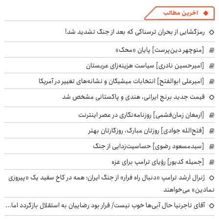
آخرین مطالب
رمزگشایی از بحران ترسناکی که بعد از جنگ تشدید شد!
[منوچهر دین‌پرست] پایان «محک»
[امیرحسین نادری] سیاست هزینه‌زای عربستان
[امیرعلی ابوالفتح] انتخابات میشیگان و نشانه‌های تغییر در آمریکا
قیمت جدید برنج ایرانی، هندی و پاکستانی مشخص شد
[ارمغان زمان‌فشمی] روزنامه‌نگاری در عصر اینترنت
[فتح‌الله جوادی] روزتان مبارک، روزگارتان بهتر
[سیدمسعود رضوی] حساسیت‌زدایی از جنگ
[جمیله کدیور] رؤیای ترامپ برای غزه
ژنرال ارشد ترامپ «دنبال راه فرار» از جنگ ایران؛ همه در کاخ سفید یک «پیروزی
نمادین» می‌خواهند
آقای تاجرنیا حال آبی‌ها خوب نیست/ قرار بود رضاییان به استقلال بازگردد اما...