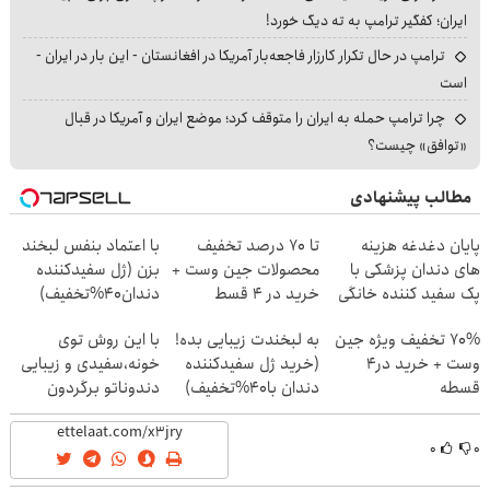
ایران؛ کفگیر ترامپ به ته دیگ خورد!
ترامپ در حال تکرار کارزار فاجعه‌بار آمریکا در افغانستان - این بار در ایران -
است
چرا ترامپ حمله به ایران را متوقف کرد؛ موضع ایران و آمریکا در قبال
«توافق» چیست؟
مطالب پیشنهادی
پایان دغدغه هزینه
تا 70 درصد تخفیف
با اعتماد بنفس لبخند
های دندان پزشکی با
محصولات جین وست +
بزن (ژل سفیدکننده
پک سفید کننده خانگی
خرید در 4 قسط
دندان40%تخفیف)
70% تخفیف ویژه جین
به لبخندت زیبایی بده!
با این روش توی
وست + خرید در4
(خرید ژل سفیدکننده
خونه،سفیدی و زیبایی
قسطه
دندان با40%تخفیف)
دندوناتو برگردون
(40%off)
۰
۰