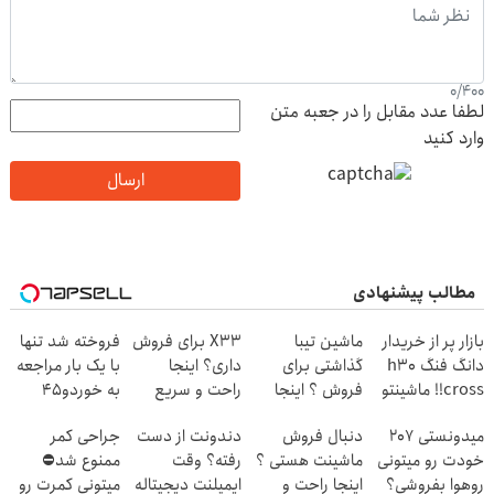
0
/
400
لطفا عدد مقابل را در جعبه متن
وارد کنید
ارسال
مطالب پیشنهادی
بازار پر از خریدار
ماشین تیبا
X33 برای فروش
فروخته شد تنها
دانگ فنگ h30
گذاشتی برای
داری؟ اینجا
با یک بار مراجعه
cross!! ماشینتو
فروش ؟ اینجا
راحت و سریع
به خوردو45
به راحتی بفروش
سریع و راحت
بفروشش
میدونستی 207
دنبال فروش
دندونت از دست
جراحی کمر
بفروش
خودت رو میتونی
ماشینت هستی ؟
رفته؟ وقت
ممنوع شد⛔
روهوا بفروشی؟
اینجا راحت و
ایمپلنت دیجیتاله
میتونی کمرت رو