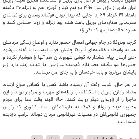
همین دیشب و پیش از آغاز بازی برزیل و اسکاتلند، مجری شبکه ورزش
ایران یادی از بازی سال ۱۹۹۰ دو تیم کرد و گریزی هم به زلزله ۳۰ دقیقه
بامداد ۳۱ خرداد ۶۹ زد؛ جایی که بیدار بودن فوتبالدوستان برای تماشای
هنرنمایی ستاره‌های برزیل باعث شده بود زلزله را زود احساس کنند و
همراه خانواده از مهلکه بگریزند.
گرچه ونزوئلا در جام جهانی امسال حضور ندارد و اوضاع زندگی مردمش
هم به واسطه دخالت‌های آمریکا چندان خوب نیست، اما گفته می‌شود
حتی ارسال پیام هشدار به گوشی شهروندان هم آنها را هوشیار نکرده و
خیلی‌ها دو دقیقه بعد تازه فهمیده‌اند زمین با شذت زیاد دارد زیر
پایشان می‌لرزد و باید خودشان را به جای امن برسانند.
در هر حال، شاید وقت آن رسیده باشد کسی یا کسانی سراغ ارتباط
معنادار بازی برزیل و اسکاتلند با زلزله‌های مهیب و مرگبار بروند و این
ماجرا را از زاویه‌ای دیگر روایت کنند. حالا البته وقت دعا برای مردم
مصیبت‌دیده ونزوئلا و کمک به بازماندگان است؛ کشوری که رئیس
جمهوری قانونی‌اش در عملیات غیرقانونی مردان دونالد ترامپ دزدبده
شده است.
برچسب‌ها
جام جهانی فوتبال
جام جهانی
ونزوئلا
زلزله