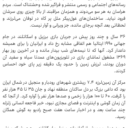
رسانه‌های اجتماعی و رسمی منتشر و فراگیر شده وحشتناک است. مردم
هراسان به هر سو می‌دوند و همزمان مراقبند از بالا چیزی روی سرشان
فرود نیاید. ساختمان‌های غول‌پیکر مثل پر کاه در توفان می‌لرزند و
لحظاتی بعد آنچه برجای مانده، جز ویرانی و آوار نیست.
۳۶ سال و چند روز پیش در جریان بازی برزیل و اسکاتلند در جام
جهانی ۱۹۹۰ ایتالیا هم اتفاقی مشابه رخ داد و ایرانیان را برای همیشه
داغدار کرد. آنها که تا نیمه‌های شب بیدار مانده و در آخرین روز بهار
۱۳۶۹ مشغول تماشای بازی در تلویزیون‌های عمدتا سیاه و سفید آن
دوران بودند، لرزش زمین را حدود یک دقیقه زیر پای خود احساس
کردند.
مرکز آن زمین‌لرزه ۷.۴ ریشتری شهرهای رودبار و منجیل در شمال ایران
بود که داغی بزرگ بر دل ساکنان منطقه نهاد و جان ۳۵ تا ۴۵ هزار نفر
را گرفت، ۶۰ تا ۱۰۰ هزار را زخمی و صدها هزار نفر را آواره کرد. از آنجا که
آن زمان گوشی و اینترنت و فصای مجازی نبود، خبر فاجعه انسانی زلزله
چند ساعت بعد و در اخبار ساعت هفت صبح رادیو به گوش همگان
رسید.