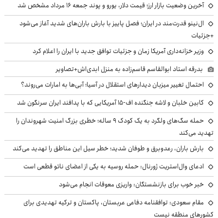
آخرین وضعیت بازار ارز؛ قیمت دلار، یورو و پوند جمعه ۱۶ مرداد مشخص شد
ال‌نینو قدرت‌مند در ایران؛ فصل پاییز با بارش باران‌های شدید آغاز می‌شود
+جزئیات
وزیر خزانه‌داری آمریکا زمان و جزئیات توافق جدید با ایران را اعلام کرد
بدرقه استاد ابوالقاسم قاسم‌زاده به منزل ابدی‌اش+تصاویر
احتمال تغییر میزبان دیدارهای استقلال در آسیا؛ آبی‌ها به امارات می‌روند؟
کابین خلبان و لاشه جنگنده اف-۱۵ آمریکایی که با پدافند ایران سرنگون شد
حمله سگ‌های ولگرد به یک کودک ۹ ساله؛ خطری بزرگ امنیت شهروندان را
تهدید می‌کند
بارش باران، رعدوبرق و طوفان شدید؛ خطر سیل این مناطق را تهدید می‌کند
ادعای وال‌استریت ژورنال: حمله روسیه به یکی از اعضای ناتو قطعی است
خبر خوب برای بازنشستگان: واریزی معوقات انجام می‌شود
مقام سعودی: توافقنامه دفاعی عربستان، پاکستان و ترکیه تهدیدی برای
کشورهای منطقه نیست