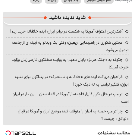
شاید ندیده باشید
آشکارترین اعتراف آمریکا به شکست در برابر ایران؛ ایده خلاقانه خریداریم!
مجتبی شکوری در راهپیمایی اربعین؛ وقتی یک ویدئو به آیینه‌ای از جامعه
تبدیل می‌شود
چگونه به «جنگ هرمز» پایان دهیم؛ به روایت سخنگوی فارسی‌زبان وزارت
خارجه آمریکا
فراخوان دریافت ایده‌های «خلاقانه و نامتعارف» در پنتاگون برای تنبیه
ایران؛ کفگیر ترامپ به ته دیگ خورد!
ترامپ در حال تکرار کارزار فاجعه‌بار آمریکا در افغانستان - این بار در ایران -
است
چرا ترامپ حمله به ایران را متوقف کرد؛ موضع ایران و آمریکا در قبال
«توافق» چیست؟
مطالب پیشنهادی