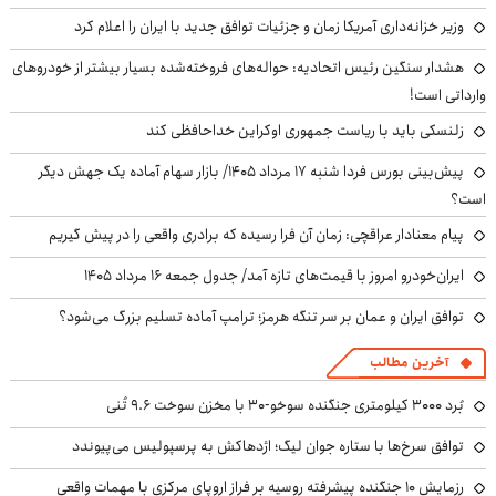
وزیر خزانه‌داری آمریکا زمان و جزئیات توافق جدید با ایران را اعلام کرد
هشدار سنگین رئیس اتحادیه: حواله‌های فروخته‌شده بسیار بیشتر از خودروهای
وارداتی است!
زلنسکی باید با ریاست جمهوری اوکراین خداحافظی کند
پیش‌بینی بورس فردا شنبه ۱۷ مرداد ۱۴۰۵/ بازار سهام آماده یک جهش دیگر
است؟
پیام معنادار عراقچی: زمان آن فرا رسیده که برادری واقعی را در پیش گیریم
ایران‌خودرو امروز با قیمت‌های تازه آمد/ جدول جمعه ۱۶ مرداد ۱۴۰۵
توافق ایران و عمان بر سر تنگه هرمز؛ ترامپ آماده تسلیم بزرگ می‌شود؟
آخرین مطالب
بُرد ۳۰۰۰ کیلومتری جنگنده سوخو-۳۰ با مخزن سوخت ۹.۶ تُنی
توافق سرخ‌ها با ستاره جوان لیگ؛ اژدهاکش به پرسپولیس می‌پیوندد
رزمایش ۱۰ جنگنده پیشرفته روسیه بر فراز اروپای مرکزی با مهمات واقعی