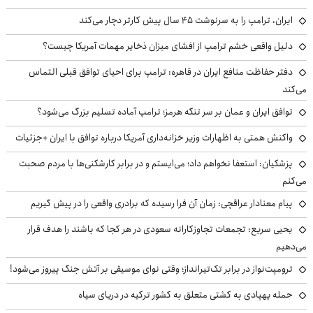
ایران، ترامپ را به سرنوشت ۴۵ سال پیش کارتر دچار می‌کند
دلیل واقعی خشم ترامپ از افشای میزان ذخایر مهمات آمریکا چیست؟
دفتر حفاظت منافع ایران در قاهره: ترامپ برای احیای توافق قبلی التماس
می‌کند
توافق ایران و عمان بر سر تنگه هرمز؛ ترامپ آماده تسلیم بزرگ می‌شود؟
واکنش همتی به اظهارات وزیر خزانه‌داری آمریکا درباره توافق با ایران +جزئیات
پزشکیان: استعفا نخواهم داد؛ می‌ایستم و در برابر کارشکنی‌ها با مردم صحبت
می‌کنم
پیام معنادار عراقچی: زمان آن فرا رسیده که برادری واقعی را در پیش گیریم
یحیی سریع: تجمعات تجاوزکارانه سعودی در هر کجا که باشند را هدف قرار
می‌دهیم
ترومپت‌نواز در برابر تک‌تیرانداز؛ وقتی نوای موسیقی بر آتش جنگ پیروز می‌شود!
حمله پهپادی به کشتی متعلق به کشور ترکیه در دریای سیاه