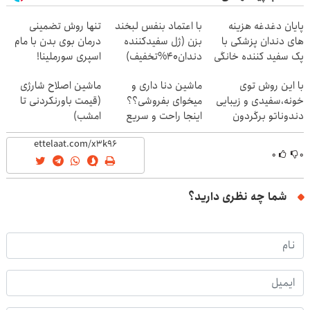
پایان دغدغه هزینه
با اعتماد بنفس لبخند
تنها روش تضمینی
های دندان پزشکی با
بزن (ژل سفیدکننده
درمان بوی بدن با مام
پک سفید کننده خانگی
دندان40%تخفیف)
اسپری سورملینا!
با این روش توی
ماشین دنا داری و
ماشین اصلاح شارژی
خونه،سفیدی و زیبایی
میخوای بفروشی؟؟
(قیمت باورنکردنی تا
دندوناتو برگردون
اینجا راحت و سریع
امشب)
(40%off)
بفروش
۰
۰
شما چه نظری دارید؟