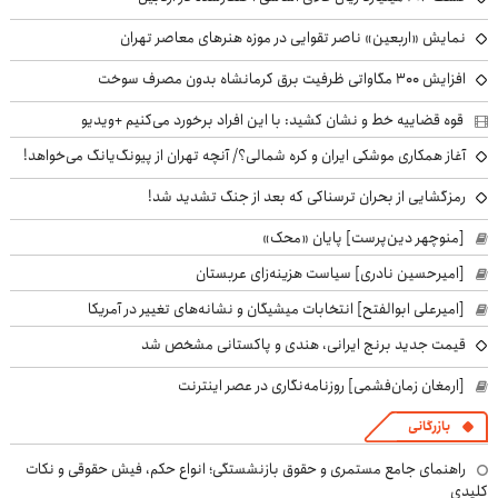
نمایش «اربعین» ناصر تقوایی در موزه هنرهای معاصر تهران
افزایش ۳۰۰ مگاواتی ظرفیت برق کرمانشاه بدون مصرف سوخت
قوه قضاییه خط و نشان کشید: با این افراد برخورد می‌کنیم +ویدیو
آغاز همکاری موشکی ایران و کره شمالی؟/ آنچه تهران از پیونگ‌یانگ می‌خواهد!
رمزگشایی از بحران ترسناکی که بعد از جنگ تشدید شد!
[منوچهر دین‌پرست] پایان «محک»
[امیرحسین نادری] سیاست هزینه‌زای عربستان
[امیرعلی ابوالفتح] انتخابات میشیگان و نشانه‌های تغییر در آمریکا
قیمت جدید برنج ایرانی، هندی و پاکستانی مشخص شد
[ارمغان زمان‌فشمی] روزنامه‌نگاری در عصر اینترنت
بازرگانی
راهنمای جامع مستمری و حقوق بازنشستگی؛ انواع حکم، فیش حقوقی و نکات
کلیدی