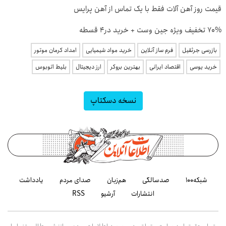
قیمت روز آهن آلات فقط با یک تماس از آهن پرایس
70% تخفیف ویژه جین وست + خرید در4 قسطه
بازرسی جرثقیل
فرم ساز آنلاین
خرید مواد شیمیایی
امداد کرمان موتور
خرید یوسی
اقتصاد ایرانی
بهترین بروکر
ارز دیجیتال
بلیط اتوبوس
نسخه دسکتاپ
شبکه۱۰۰
صدسالگی
هم‌زبان
صدای مردم
یادداشت
انتشارات
آرشیو
RSS