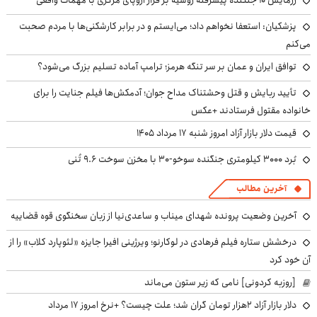
پزشکیان: استعفا نخواهم داد؛ می‌ایستم و در برابر کارشکنی‌ها با مردم صحبت
می‌کنم
توافق ایران و عمان بر سر تنگه هرمز؛ ترامپ آماده تسلیم بزرگ می‌شود؟
تأیید ربایش و قتل وحشتناک مداح جوان؛ آدمکش‌ها فیلم جنایت را برای
خانواده مقتول فرستادند +عکس
قیمت دلار بازار آزاد امروز شنبه ۱۷ مرداد ۱۴۰۵
بُرد ۳۰۰۰ کیلومتری جنگنده سوخو-۳۰ با مخزن سوخت ۹.۶ تُنی
آخرین مطالب
آخرین وضعیت پرونده شهدای میناب و ساعدی‌نیا از زبان سخنگوی قوه قضاییه
درخشش ستاره فیلم فرهادی در لوکارنو؛ ویرژینی افیرا جایزه «لئوپارد کلاب» را از
آن خود کرد
[روزبه کردونی] نامی که زیر ستون می‌ماند
دلار بازار آزاد ۲هزار تومان گران شد؛ علت چیست؟ +نرخ امروز ۱۷ مرداد