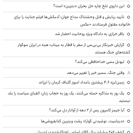
این داروی تلخ چاره حل بحران «بنزین» است؟
تأیید ربایش و قتل وحشتناک مداح جوان؛ آدمکش‌ها فیلم جنایت را برای
خانواده مقتول فرستادند +عکس
باقر خرازی به دادگاه ویژه روحانیت احضار شد
گزارش خبرنگار بی‌بی‌سی از سفر با قطار به میناب؛ همه در ایران سوگوار
کشته‌های جنگ هستند
لیونل مسی خداحافظی می‌کند؟
وقتی جنگ، مسیر خبر را تغییر می‌دهد
زمین‌لرزه ۴.۶ ریشتری بامداد امروز گلباف کرمان را لرزاند
یک روز به مذاکره حمله می‌کنند، یک روز به حجاب زنان؛ الفبای سیاست را بلد
نیستید
آیا جیمز کامرون پس از ۲ دهه از آواتار دل می‌کند؟
«دینامیت، نوشیدنی گوارا» پشت ویترین کتابفروشی‌ها
کشف ۲۰۶ میلیارد ریال کالای اساسی احتکارشده در اردبیل