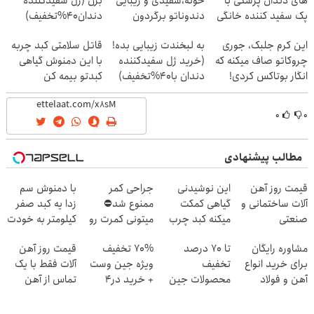
های دندان پزشکی با
خونه،سفیدی و زیبایی
بزن (ژل سفیدکننده
پک سفید کننده خانگی
دندوناتو برگردون
دندان40%تخفیف)
(40%off)
این کرم جلبک، جوری
به لبخندت زیبایی بده!
قاتل سلامتی کبد چربه
چروکاتو صاف میکنه که
(خرید ژل سفیدکننده
با این دمنوش گیاهی
انگار بوتاکس کردی!
دندان با40%تخفیف)
کبدتو بیمه کن
(تخفیف ویژه)
۰
۰
مطالب پیشنهادی
قیمت روز آهن
این نوشیدنی
جراحی کمر
با دمنوش سم
آلات ساختمانی و
گیاهی کمکت
ممنوع شد⛔
زدا یه کبد صفر
صنعتی
میکنه کبد چرب
میتونی کمرت رو
کیلومتر به خودت
رو ریشه کن کنی
در منزل درمان
هدیه بده
مشاوره رایگان
تا 70 درصد
70% تخفیف
قیمت روز آهن
کنی! 👈🏻
برای خرید انواع
تخفیف
ویژه جین وست
آلات فقط با یک
پرسش‌نامه
آهن و فولاد
محصولات جین
+ خرید در4
تماس از آهن
وست + خرید در
قسطه
پرایس
4 قسط