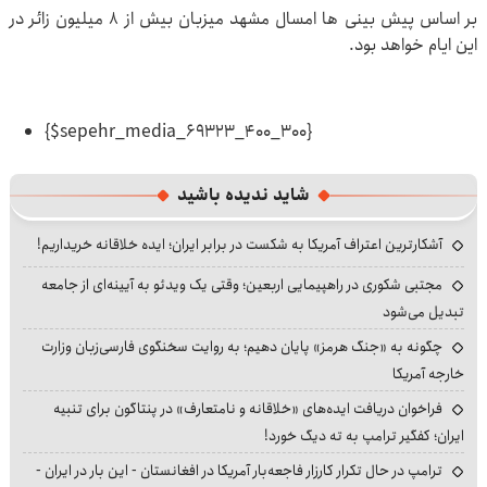
بر اساس پیش بینی ها امسال مشهد میزبان بیش از ۸ میلیون زائر در
این ایام خواهد بود.
{$sepehr_media_69323_400_300}
شاید ندیده باشید
آشکارترین اعتراف آمریکا به شکست در برابر ایران؛ ایده خلاقانه خریداریم!
مجتبی شکوری در راهپیمایی اربعین؛ وقتی یک ویدئو به آیینه‌ای از جامعه
تبدیل می‌شود
چگونه به «جنگ هرمز» پایان دهیم؛ به روایت سخنگوی فارسی‌زبان وزارت
خارجه آمریکا
فراخوان دریافت ایده‌های «خلاقانه و نامتعارف» در پنتاگون برای تنبیه
ایران؛ کفگیر ترامپ به ته دیگ خورد!
ترامپ در حال تکرار کارزار فاجعه‌بار آمریکا در افغانستان - این بار در ایران -