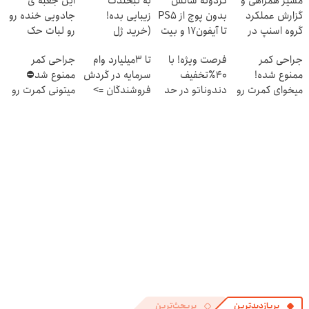
مسیر همراهی و
گردونه شانس
به لبخندت
این جعبه ی
گزارش عملکرد
بدون پوچ از PS5
زیبایی بده!
جادویی خنده رو
گروه اسنپ در
تا آیفون17 و بیت
(خرید ژل
رو لبات حک
۱۴۰۴
کوین 🔥
سفیدکننده
میکنه
جراحی کمر
فرصت ویژه! با
تا 3میلیارد وام
جراحی کمر
دندان
خرید40%تخفیف
ممنوع شده!
40٪تخفیف
سرمایه در گردش
ممنوع شد⛔
با40%تخفیف)
میخوای کمرت رو
دندوناتو در حد
فروشندگان =>
میتونی کمرت رو
در منزل درمان
کامپوزیت سفید
فروشگاهت رو
در منزل درمان
کنی؟
کن
ثبت کن
کنی! 👈🏻
((پرسش‌نامه))
پرسش‌نامه
پربازدیدترین
پربحث‌ترین