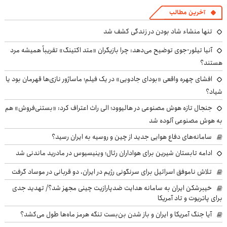
آخرین مطالب
تنها منشاء شاد بودن در زندگی کشف شد
آنیا تیلور-جوی توضیح می‌دهد: چرا بازیگران «متد اکتینگ» تقریباً همیشه مرد
هستند؟
افشای چهره واقعی «بودای جادویی» در یک فیلم؛ ماساژور نازی‌ها قهرمان بود یا
شیاد؟
جنجال تازه هوش مصنوعی در هالیوود؛ الی راث اعتراف کرد: «بستنی‌فروش» هم
به هوش مصنوعی آلوده شد
سامانه‌های دفاع هوایی جدید از چین و روسیه به ایران رسید؟
ادامه تابستان شیرین برای هواداران رئال؛ وینیسیوس در مادرید ماندنی شد
تلاش ناموفق اسرائیل برای سرنگونی رژیم در ایران، دو قربانی در موساد گرفت
خیبرشکن ایران به سامانه هدایت ضدپارازیت چینی مجهز شد؟/ تهدید جدی
برای پاتریوت و تاد آمریکا
آیا جنگ آمریکا و ایران و باز شدن بن‌بست تنگه هرمز ماه‌ها طول می‌کشد؟