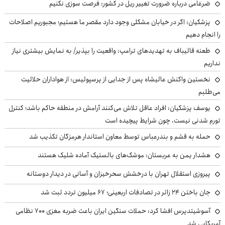
ضرغامی درباره ضرورت تغییر ریل در کشور: فرصت سوزی نکنیم
پزشکیان: اگر در خیابان مشکلی وجود دارد مقصر ما هستیم؛ مجبوریم اصلاحات
را انجام دهیم
طعنه قالیباف به تهدیدهای ترامپ: واقعیت را بپذیر/ به نمایش بیشتری نیاز
نداریم
نخستین واکنش عالیشاه پس از جدایی از پرسپولیس: از هواداران حلالیت
می‌طلبم
یوسف پزشکیان: افراد عاقل تلاش می‌کنند آرامش در منطقه حاکم باشد؛ کنترل
تورم شدنی نیست، چون شرایط پیچیده است
حمله به قشم و بندرعباس توسط معاون استاندار هرمزگان تکذیب شد
هشدار یمن به عربستان: موشک‌های بالستیک آماده شلیک هستند
پیروزی استقلال تهران با درخشش سحرخیزان و آسانی در دیدار دوستانه
جان باختن ۲۴ زائر در تصادفات اربعینی؛ ۶۷ میلیون تردد ثبت شد
آسوشیتدپرس افشا کرد: حملات سنگین ایران باعث ضربه مغزی ۷۰۰ نظامی
آمریکایی شد