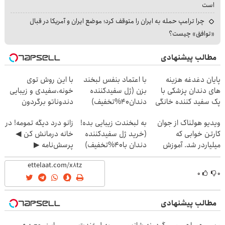
است
چرا ترامپ حمله به ایران را متوقف کرد؛ موضع ایران و آمریکا در قبال
«توافق» چیست؟
مطالب پیشنهادی
پایان دغدغه هزینه
با اعتماد بنفس لبخند
با این روش توی
های دندان پزشکی با
بزن (ژل سفیدکننده
خونه،سفیدی و زیبایی
پک سفید کننده خانگی
دندان40%تخفیف)
دندوناتو برگردون
(40%off)
ویدیو هولناک از جوان
به لبخندت زیبایی بده!
زانو درد دیگه تمومه! در
کارتن خوابی که
(خرید ژل سفیدکننده
خانه درمانش کن ◀
میلیاردر شد. آموزش
دندان با40%تخفیف)
پرسش‌نامه ▶
رایگان
۰
۰
مطالب پیشنهادی