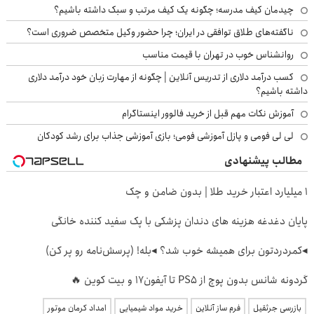
چیدمان کیف مدرسه؛ چگونه یک کیف مرتب و سبک داشته باشیم؟
ناگفته‌های طلاق توافقی در ایران؛ چرا حضور وکیل متخصص ضروری است؟
روانشناس خوب در تهران با قیمت مناسب
کسب درآمد دلاری از تدریس آنلاین | چگونه از مهارت زبان خود درآمد دلاری
داشته باشیم؟
آموزش نکات مهم قبل از خرید فالوور اینستاگرام
لی لی فومی و پازل آموزشی فومی؛ بازی آموزشی جذاب برای رشد کودکان
مطالب پیشنهادی
۱ میلیارد اعتبار خرید طلا | بدون ضامن و چک
پایان دغدغه هزینه های دندان پزشکی با پک سفید کننده خانگی
◂کمردردتون برای همیشه خوب شد؟ ◂بله! (پرسش‌نامه رو پر کن)
گردونه شانس بدون پوچ از PS5 تا آیفون17 و بیت کوین 🔥
بازرسی جرثقیل
فرم ساز آنلاین
خرید مواد شیمیایی
امداد کرمان موتور