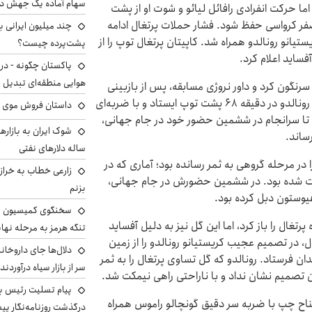
سهام آماده یک جهش د
پیش رفت، اما حرکت انفرادی رافائل لیائو و شوت او از پشت
 صفر کرواسی حفظ شود. فشار حملات پرتغال ادامه
رل عالی کریستیانو رونالدو همراه شد. کاپیتان پرتغال توپ را از
پشت‌پرده چیست؟
آفساید اعلام کرد.
پاکستان چگونه - در
هوایی منطقه‌ای تبدیل 
یگا را سرنگون کرد و داور نروژی مسابقه، پس از بازبینی
صحنه با کمک VAR نقطه پنالتی را نشان داد. کریستیانو رونالدو در دقیقه ۶۸ پشت توپ ایستاد و با ضربه‌ای
داستان فروش موی 
ند تا سرانجام در ششمین حضور خود در جام جهانی،
ساند.
ساله دلارهای نفتی
جام‌های جهانی را در مرحله گروهی به ثمر رسانده بود؛ آماری که در
زارعی خطاب به خراز
ثبت شده بود. در ششمین حضورش در جام جهانی،
بزنم
سخنگوی کمیسیون ا
قه دروازه پرتغال را باز کرد، اما این گل نیز به دلیل آفساید
تنگه هرمز به مرحله نها
رتینز سرمربی پرتغال، در تصمیم عجیب کریستیانو رونالدو را از زمین
دلال‌ها جای داروخانه
ن فرستاد. رونالدو که گل تساوی پرتغال را به ثمر
سر از بازار سیاه درآوردند
 تصمیم نشان نداد و با ناراحتی راهی نیمکت شد.
پیام تسلیت رئیس بنی
فائل لیائو از جناح چپ با ضربه سر دقیق گونچالو راموس همراه
درگذشت روزنامه‌نگار پ