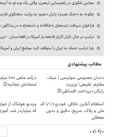
مجتبی شکوری در راهپیمایی اربعین؛ وقتی یک ویدئو به آیینه‌
چگونه به «جنگ هرمز» پایان دهیم؛ به روایت سخنگوی فارسی‌ز
فراخوان دریافت ایده‌های «خلاقانه و نامتعارف» در پنتاگون بر
ترامپ در حال تکرار کارزار فاجعه‌بار آمریکا در افغانستان - این 
چرا ترامپ حمله به ایران را متوقف کرد؛ موضع ایران و آمریک
مطالب پیشنهادی
دندان مصنوعی سوئیسی | سبک،
درآمد ما
مقاوم، طبیعی! ویزیت
امتحانش مجانیه😉
رایگان+پرداخت اقساطی😍
استعلام آنلاین خلافی خودرو 👈با کد
ویدیو هولناک از جوا
ملی و پلاک، سریع، دقیق و بدون
که میلیاردر شد. آموز
معطلی
۰
۰