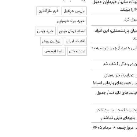
لات سایپا/ خریداران جدول
بازرسی جرثقیل
فرم ساز آنلاین
بول کرد
خرید مواد شیمیایی
یان بازنشستگی: این افراد
امداد کرمان موتور
خرید یوسی
اقتصاد ایرانی
بهترین بروکر
ایی جدید از چین و روسیه به
ارز دیجیتال
بلیط اتوبوس
دن در زندگی کشف شد
تحادیه: حواله‌های
 از خودروهای وارداتی است!
 قیمت‌های تازه آمد/ جدول
ت را شکست: بد برداشت
باورهای دینی نداشتم
قیمت دلار در بازار آزاد امروز جمعه ۱۶ مرداد ۱۴۰۵/