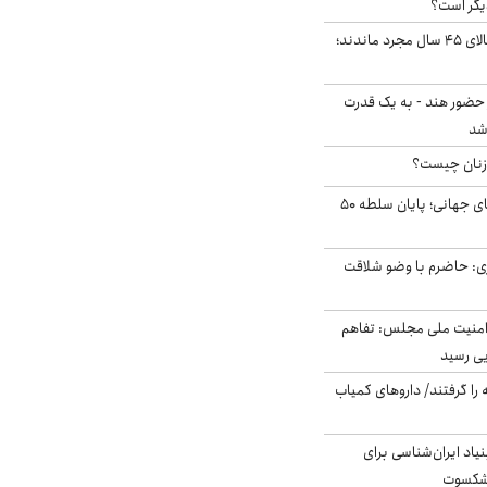
یگر است؟
چند میلیون ایرانی بالای ۴۵ سال مجرد ماندند؛
 حضور هند - به یک قدرت
شد
زنان چیست؟
شوک ایران به بازارهای جهانی؛ پایان سلطه ۵۰
ی: حاضرم با وضو شلاقت
منیت ملی مجلس: تفاهم
یی رسید
 را گرفتند/ داروهای کمیاب
اد ایران‌شناسی برای
یشکسوت