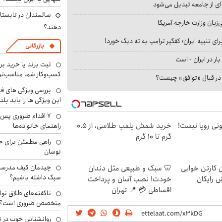
ای از جامعه تبدیل می‌شود
سالمندان در تابستا
بان وزارت خارجه آمریکا
دهند؟
ای تنبیه ایران؛ کفگیر ترامپ به ته دیگ خورد!
بازرگانی
بار در ایران - است
ثبت برند یا خرید برن
کسب‌وکار شما مناسب‌ت
ا در قبال «توافق» چیست؟
بررسی ویژگی های فن
این ویژگی ها را باید بلد
۷ اقدام ضروری پس 
هی 800 میلیونی رویا نیست!
خرید شمش پلمپ طلاسی، از ۰.۵
راهنمای خانواده‌ها
گرم تا ۱۰ گرم
راهی مطمئن برای ح
نوسان
چیدمان کیف مدرسه؛
ن کارتن خوابی
🦷 سبک و طبیعی مثل دندان
سبک داشته باشیم؟
ش رایگان
خودت! نصب آسان و پرداخت
اقساطی 💳 📍 تهران
ناگفته‌های طلاق توا
متخصص ضروری است؟
روانشناس خوب در ت