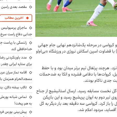
مقصد بعدی رامین رض
آخرین مطالب
ماجرای پرسپولیس و د
جدایی دفاع راست سرخ‌
زلنسکی با ریاست جم
و کرواسی در مرحله یک‌شانزدهم نهایی جام جهانی
خداحافظی کند
به وقت ایران) با قضاوت اسپن اسکاش نروژی در ورزشگاه «بی‌ام‌او
عدد باورنکردنی رضای
برای ستاره ایرانی چقدر 
زد. هرچند پرتغال تیم برتر میدان بود و با حفظ
اقامه نماز سران عرب
ابل، کروات‌ها با دفاعی فشرده و اتکا به ضدحملات
مسجدالحرام همزمان با 
یت جدی ناکام بودند.
تالاب بیشه دالان، پن
و کرواسی به گل نخست مسابقه رسید. ارسال استانیشیچ از جناح
تماس شبانه پورعلی‌گ
روی تیر دوم به ایوان پریشیچ رسید و این بازیکن
را باز کرد. کرواسی سه دقیقه بعد بار دیگر به گل
به هم ریخت!
آفساید، مردود اعلام شد.