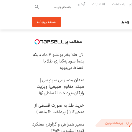
ی
یادداشت
انتشارات
آرشیو
ویدیو
نسخه روزنامه
مطالب پیشنهادی
الان طلا بخر پولشو 4 ماه دیگه
بده! سرمایه‌گذاری طلا با
اقساط بی‌بهره
دندان مصنوعی سوئیسی |
سبک، مقاوم، طبیعی! ویزیت
رایگان+پرداخت اقساطی😍
خرید طلا به صورت قسطی از
دیجی‌کالا ( پرداخت 12 ماهه )
پربحث‌ترین
مسیر همراهی و گزارش عملکرد
گروه اسنپ در ۱۴۰۴