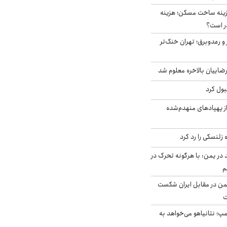
دی هزینه ساخت مسکن؛ هزینه
ر است؟
 و رعدوبرق؛ تهران خنک‌تر
اییان بالاخره معلوم شد
بول کرد
ز پهپادهای منهدم‌شده
زلنسکی را رد کرد
در یمن: با هرگونه تحرک در
م
من در مقابل ایران شکست
ت
مپ؛ نتانیاهو می‌خواهد به