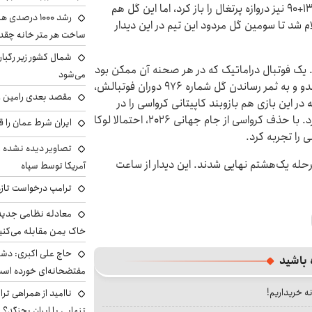
شد و توپ به کنج دروازه کرواسی رفت. کرواسی در دقیقه ۱۳+۹۰ نیز دروازه پرتغال را باز کرد، اما این گل هم
رشد ۱۰۰۰ درص
 شد تا سومین گل مردود این تیم در این دیدار
ساخت هر متر خانه چقد
شمال کشور زیر رگبار
د. یک فوتبال دراماتیک که در هر صحنه‌ آن ممکن بود
می‌شود
سرنوشت تغییر کند، در نهایت با رستگاری کریستیانو رونالدو و به ثمر رساندن گل شماره ۹۷۶ دوران فوتبالش،
مقصد بعدی رامین رض
ر این بازی هم بازوبند کاپیتانی کرواسی را در
اختیار داشت، در اوج شکوه و احترام با جام خداحافظی کرد. با حذف کرواسی از جام جهانی ۲۰۲۶، احتمالا لوکا
ایران شرط عمان را ق
تصاویر دیده نشده ا
مرحله یک‌هشتم نهایی شدند. این دیدار از ساعت
آمریکا توسط سپاه
ترامپ درخواست تازه 
معادله نظامی جدید 
خاک یمن مقابله می‌کنی
حاج علی اکبری: دش
 باشید
مفتضحانه‌ای خورده اس
نه خریداریم!
ناامید از همراهی ترا
تنهایی با ایران بجنگد؟