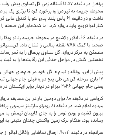
پرتغال در دقیقه ۵۷ تا آستانه زدن گل تساوی 
محوطه جریمه به تیر دروازه برخورد کرد تا برتری یک بر
داشت و در دقیقه ۶۱ پاس بلند پدرو نتو با کنت
کنار لیواکوویچ وارد دروازه کرد، اما کمک‌داور این صحنه را 
در دقیقه ۶۶، ایگور ولاشیچ در محوطه جریمه رناتو و
مطمئن به مرکز دروازه، گل تساوی پرتغال را به ثمر رسا
نخستین گلش در مراحل حذفی این رقابت‌ها را به ثبت بر
پیش از این، رونالدو تمام ۱۰ گل خود در 
۱۷ بازی مرحله گروهی طی پنج دوره قبلی جام جهانی 
یعنی جام جهانی ۲۰۲۶ نیز او در دیدار برابر ازبکستان در هیوستون دبل کرده بود.
کرواسی در دقیقه ۸۰ برای دومین بار در این مساب
مردود اعلام شد. در دقیقه ۸۱ روبرتو ما
بیرون کشید و روبن نوس را به جای کاپیتان تیمش به میدا
رسانده بود، هنگام ترک زمین واکنش چندان مثبتی به این
سرانجام در دقیقه ۴+۹۰، ارسال تماشایی را