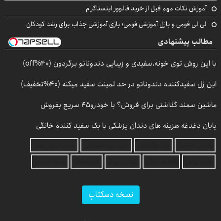
آموزش نکات مهم قبل از خرید فالوور اینستاگرام
لی لی فومی و پازل آموزشی فومی؛ بازی آموزشی جذاب برای رشد کودکان
مطالب پیشنهادی
با این روش توی خونه،سفیدی و زیبایی دندوناتو برگردون (40%off)
این ژل سفیدکننده دندوناتو در حد لمینت سفید میکنه (40%تخفیف)
ماشین سمند گذاشتی برای فروش؟ با خودرو45 سریع بفروش
پایان دغدغه هزینه های دندان پزشکی با پک سفید کننده خانگی
بازرسی جرثقیل
فرم ساز آنلاین
خرید مواد شیمیایی
امداد کرمان موتور
خرید یوسی
اقتصاد ایرانی
بهترین بروکر
ارز دیجیتال
بلیط اتوبوس
نسخه دسکتاپ