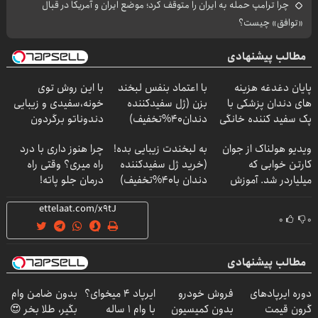
چرا ترامپ حمله به ایران را متوقف کرد؛ موضع ایران و آمریکا در قبال
«توافق» چیست؟
مطالب پیشنهادی
پایان دغدغه هزینه
با اعتماد بنفس لبخند
با این روش توی
های دندان پزشکی با
بزن (ژل سفیدکننده
خونه،سفیدی و زیبایی
پک سفید کننده خانگی
دندان40%تخفیف)
دندوناتو برگردون
(40%off)
ویدیو هولناک از جوان
به لبخندت زیبایی بده!
چرا هنوز داری با درد
کارتن خوابی که
(خرید ژل سفیدکننده
راه میری؟ وقتی راه
میلیاردر شد. آموزش
دندان با40%تخفیف)
درمان جلو پاته!
رایگان
۰
۰
مطالب پیشنهادی
دوره ایرپاد‌های
فروش خودرو
ایرپاد 4 میخوای؟
بدون ضامن وام
گرون قیمت
بدون کمیسیون
با وام 1 ساله
بگیر، طلا بخر 😍