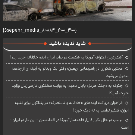
{$sepehr_media_80884_400_300}
شاید ندیده باشید
آشکارترین اعتراف آمریکا به شکست در برابر ایران؛ ایده خلاقانه خریداریم!
مجتبی شکوری در راهپیمایی اربعین؛ وقتی یک ویدئو به آیینه‌ای از جامعه
تبدیل می‌شود
چگونه به «جنگ هرمز» پایان دهیم؛ به روایت سخنگوی فارسی‌زبان وزارت
خارجه آمریکا
فراخوان دریافت ایده‌های «خلاقانه و نامتعارف» در پنتاگون برای تنبیه
ایران؛ کفگیر ترامپ به ته دیگ خورد!
ترامپ در حال تکرار کارزار فاجعه‌بار آمریکا در افغانستان - این بار در ایران -
است