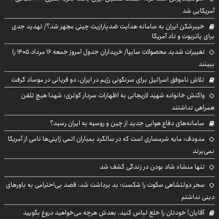
آمریکایی شد
خیبرشکن ایران به سامانه هدایت ضدپارازیت چینی مجهز شد؟/ تهدید جدی
برای پاتریوت و تاد آمریکا
تغییرات شدید محصولات سایپا/ خریداران جدول امروز جمعه ۱۶ مرداد ۱۴۰۵ را
ببینند
تلاش ناموفق اسرائیل برای سرنگونی رژیم در ایران، دو قربانی در موساد گرفت
واکنش خانواده شهید لاریجانی به اظهارات سردار کوثری: شهدا هیچ تلفن
همراهی نداشتند
سامانه‌های دفاع هوایی جدید از چین و روسیه به ایران رسید؟
مدودف: مایه شرمساری است که در سالگرد بمباران اتمی ژاپنی‌ها نامی از آمریکا
نمی‌برند
تنها منشاء شاد بودن در زندگی کشف شد
سحر دولتشاهی سکوت را شکست: بد برداشت شد، قصد بی‌احترامی به باورهای
دینی نداشتم
آقایان! خودتان را خلع لباس کنید، بعدش هرچه می‌خواهید دروغ بگویید