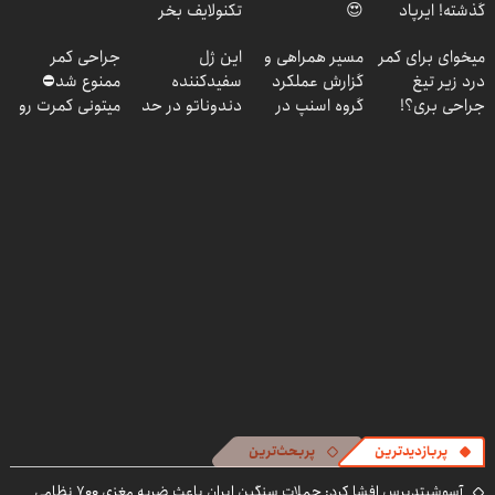
گذشته! ایرپاد
😍
تکنولایف بخر
بلوتوثی فقط
میخوای برای کمر
مسیر همراهی و
این ژل
جراحی کمر
1,399,000 تومان
درد زیر تیغ
گزارش عملکرد
سفیدکننده
ممنوع شد⛔
جراحی بری؟!
گروه اسنپ در
دندوناتو در حد
میتونی کمرت رو
◗پرسش‌نامه رو
۱۴۰۴
لمینت سفید
در منزل درمان
پر کن◖
میکنه
کنی! 👈🏻
(40%تخفیف)
پرسش‌نامه
پربازدیدترین
پربحث‌ترین
آسوشیتدپرس افشا کرد: حملات سنگین ایران باعث ضربه مغزی ۷۰۰ نظامی