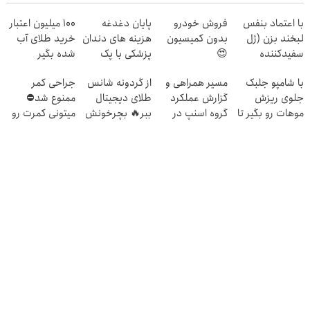
با اعتماد بنفس
فروش خودرو
پایان دغدغه
100 میلیون اعتبار
لبخند بزن (ژل
بدون کمیسیون
هزینه های دندان
خرید طلای آب
سفیدکننده
😍
پزشکی با پک
شده بگیر
دندان40%تخفیف)
سفید کننده
با شامپو جلبک
مسیر همراهی و
از گردونه شانس
جراحی کمر
خانگی
جلوی ریزش
گزارش عملکرد
طلای دیجیتال
ممنوع شد⛔
موهات رو بگیر تا
گروه اسنپ در
ببر🔥 بچرخونش
میتونی کمرت رو
سرت خالی
۱۴۰۴
در منزل درمان
نشده!
کنی! 👈🏻
پرسش‌نامه