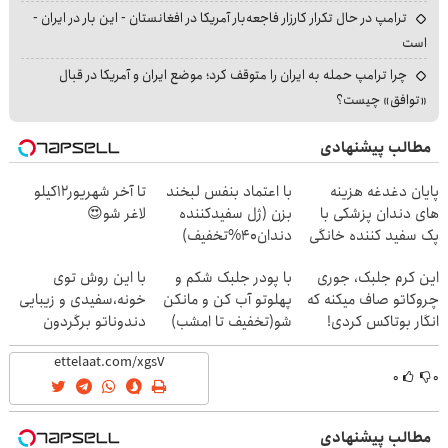
ترامپ در حال تکرار کارزار فاجعه‌بار آمریکا در افغانستان - این بار در ایران -
است
چرا ترامپ حمله به ایران را متوقف کرد؛ موضع ایران و آمریکا در قبال
«توافق» چیست؟
مطالب پیشنهادی
پایان دغدغه هزینه
با اعتماد بنفس لبخند
تا آخر شهریور12کیلو
های دندان پزشکی با
بزن (ژل سفیدکننده
لاغر شو😍
پک سفید کننده خانگی
دندان40%تخفیف)
این کرم جلبک، جوری
با پودر جلبک شکم و
با این روش توی
چروکاتو صاف میکنه که
پهلوتو آب کن و مانکن
خونه،سفیدی و زیبایی
انگار بوتاکس کردی!
شو(تخفیف تا امشب)
دندوناتو برگردون
(تخفیف ویژه)
(40%off)
۰
۰
مطالب پیشنهادی