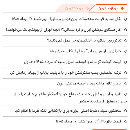
پربازدیدترین
پربحث‌ترین
تکان شدید قیمت محصولات ایران‌خودرو و سایپا امروز شنبه ۱۷ مرداد ۱۴۰۵
آغاز همکاری موشکی ایران و کره شمالی؟/ آنچه تهران از پیونگ‌یانگ می‌خواهد!
تذکر رهبر انقلاب به انقلابیون؛ چرا عمل نمی‌کنید؟
جایگزین ناو هواپیمابر آبراهام لینکلن معرفی شد
قیمت گوشت گوساله و گوسفند امروز شنبه ۱۷ مرداد ۱۴۰۵ +جدول
ترکیه نخستین بمب سنگرشکن خود را با قابلیت پرتاب از پهپاد آزمایش کرد
ادعای تازه امارات درباره حمله موشکی ایران
تأیید ربایش و قتل وحشتناک مداح جوان؛ آدمکش‌ها فیلم جنایت را برای
خانواده مقتول فرستادند +عکس
سخنگوی سپاه «شرط اصلی ایران» برای بازگشایی تنگه هرمز را اعلام کرد
قیمت دلار بازار آزاد امروز شنبه ۱۷ مرداد ۱۴۰۵