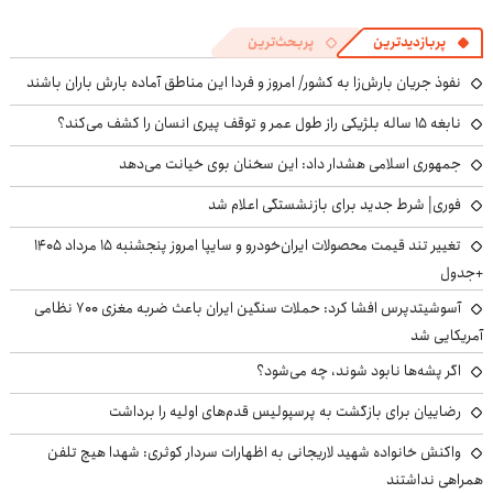
پربازدیدترین
پربحث‌ترین
نفوذ جریان بارش‌زا به کشور/ امروز و فردا این مناطق آماده بارش باران باشند
نابغه ۱۵ ساله بلژیکی راز طول عمر و توقف پیری انسان را کشف می‌کند؟
جمهوری اسلامی هشدار داد: این سخنان بوی خیانت می‌دهد
فوری| شرط جدید برای بازنشستگی اعلام شد
تغییر تند قیمت محصولات ایران‌خودرو و سایپا امروز پنجشنبه ۱۵ مرداد ۱۴۰۵
+جدول
آسوشیتدپرس افشا کرد: حملات سنگین ایران باعث ضربه مغزی ۷۰۰ نظامی
آمریکایی شد
اگر پشه‌ها نابود شوند، چه می‌شود؟
رضاییان برای بازگشت به پرسپولیس قدم‌های اولیه را برداشت
واکنش خانواده شهید لاریجانی به اظهارات سردار کوثری: شهدا هیچ تلفن
همراهی نداشتند