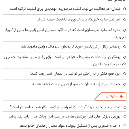
فیدان: هر فعالیت بی‌ثبات‌کننده در سوریه، تهدیدی برای امنیت ترکیه است
اسرائیلی‌ها به خبرنگار پرس‌تی‌وی با نارنجک حمله کردند
مدودف: مایه شرمساری است که در سالگرد بمباران اتمی ژاپنی‌ها نامی از آمریکا
نمی‌برند
رونمایی رئال از گران‌ترین خرید تاریخش؛ دیومانده راهی مادرید شد
پزشکیان: پاسداشت مشروطه، فراخوانی است برای وفاق ملی، عقلانیت جمعی و
تکیه بر حاکمیت قانون
این صور فلکی را به راحتی می‌توانید در آسمان شب رصد کنید!
حملات اسرائیل به لبنان؛ دو سرباز صهیونیست کشته شدند
بازرگانی
ثبت برند یا خرید برند آماده : کدام راه برای کسب‌وکار شما مناسب‌تر است؟
بررسی ویژگی های فنی جرثقیل ها: هر بازرسی این ویژگی ها را باید بلد باشد
۷ اقدام ضروری پس از تشکیل پرونده مواد مخدر؛ راهنمای خانواده‌ها