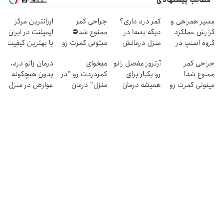
مطالب پیشنهادی
مسیر همراهی و
کمر درد داری؟
جراحی کمر
ارزانترین مرکز
گزارش عملکرد
دیگه بسه! در
ممنوع شد⛔
ایمپلنت در ایران
گروه اسنپ در
منزل درمانش
میتونی کمرت رو
با بهترین کیفیت
۱۴۰۴
کن
در منزل درمان
و قیمت
جراحی کمر
آرتروز مفصل زانو
میخوای
درمان زانو درد،
(◀پرسش‌نامه)
کنی! 👈🏻
ممنوع شد!
رو یکبار برای
کمردردت رو "در
بدون هیچگونه
پرسش‌نامه
میتونی کمرت رو
همیشه درمان
منزل" درمان
عوارض در منزل
در منزل درمان
کن!
کنی؟ (◂فیلم +
(◂پرسش‌نامه)
کنی!
◗پرسش‌نامه◖
◂پرسش‌نامه)
((پرسش‌نامه))