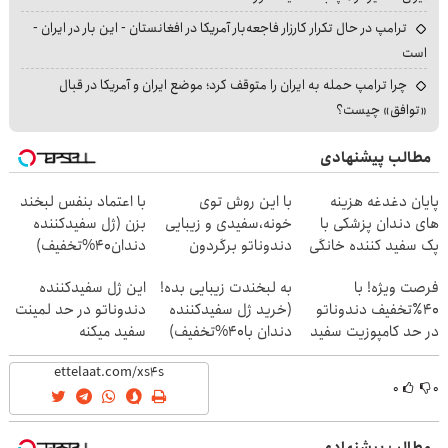
ترامپ در حال تکرار کارزار فاجعه‌بار آمریکا در افغانستان - این بار در ایران -
است
چرا ترامپ حمله به ایران را متوقف کرد؛ موضع ایران و آمریکا در قبال
«توافق» چیست؟
مطالب پیشنهادی
پایان دغدغه هزینه
با این روش توی
با اعتماد بنفس لبخند
های دندان پزشکی با
خونه،سفیدی و زیبایی
بزن (ژل سفیدکننده
پک سفید کننده خانگی
دندوناتو برگردون
دندان40%تخفیف)
(40%off)
فرصت ویژه! با
به لبخندت زیبایی بده!
این ژل سفیدکننده
40٪تخفیف دندوناتو
(خرید ژل سفیدکننده
دندوناتو در حد لمینت
در حد کامپوزیت سفید
دندان با40%تخفیف)
سفید میکنه
کن
(40%تخفیف)
۰
۰