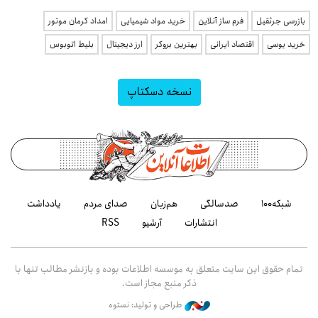
بازرسی جرثقیل
فرم ساز آنلاین
خرید مواد شیمیایی
امداد کرمان موتور
خرید یوسی
اقتصاد ایرانی
بهترین بروکر
ارز دیجیتال
بلیط اتوبوس
نسخه دسکتاپ
شبکه۱۰۰
صدسالگی
هم‌زبان
صدای مردم
یادداشت
انتشارات
آرشیو
RSS
تمام حقوق این سایت متعلق به موسسه اطلاعات بوده و بازنشر مطالب تنها با
ذکر منبع مجاز است.
طراحی و تولید: نستوه