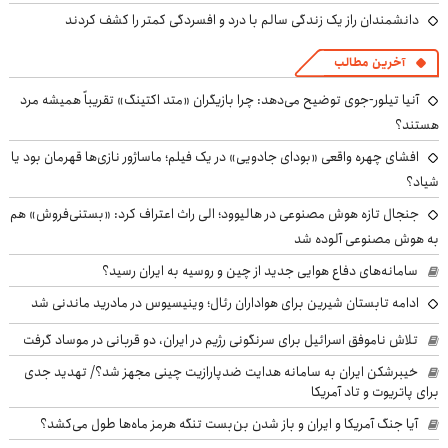
دانشمندان راز یک زندگی سالم با درد و افسردگی کمتر را کشف کردند
آخرین مطالب
آنیا تیلور-جوی توضیح می‌دهد: چرا بازیگران «متد اکتینگ» تقریباً همیشه مرد
هستند؟
افشای چهره واقعی «بودای جادویی» در یک فیلم؛ ماساژور نازی‌ها قهرمان بود یا
شیاد؟
جنجال تازه هوش مصنوعی در هالیوود؛ الی راث اعتراف کرد: «بستنی‌فروش» هم
به هوش مصنوعی آلوده شد
سامانه‌های دفاع هوایی جدید از چین و روسیه به ایران رسید؟
ادامه تابستان شیرین برای هواداران رئال؛ وینیسیوس در مادرید ماندنی شد
تلاش ناموفق اسرائیل برای سرنگونی رژیم در ایران، دو قربانی در موساد گرفت
خیبرشکن ایران به سامانه هدایت ضدپارازیت چینی مجهز شد؟/ تهدید جدی
برای پاتریوت و تاد آمریکا
آیا جنگ آمریکا و ایران و باز شدن بن‌بست تنگه هرمز ماه‌ها طول می‌کشد؟