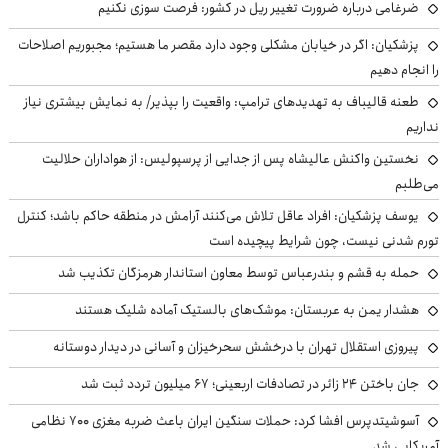
ضرغامی درباره ضرورت تغییر ریل در کشور: فرصت سوزی نکنیم
پزشکیان: اگر در خیابان مشکلی وجود دارد مقصر ما هستیم؛ مجبوریم اصلاحات
را انجام دهیم
طعنه قالیباف به تهدیدهای ترامپ: واقعیت را بپذیر/ به نمایش بیشتری نیاز
نداریم
نخستین واکنش عالیشاه پس از جدایی از پرسپولیس: از هواداران حلالیت
می‌طلبم
یوسف پزشکیان: افراد عاقل تلاش می‌کنند آرامش در منطقه حاکم باشد؛ کنترل
تورم شدنی نیست، چون شرایط پیچیده است
حمله به قشم و بندرعباس توسط معاون استاندار هرمزگان تکذیب شد
هشدار یمن به عربستان: موشک‌های بالستیک آماده شلیک هستند
پیروزی استقلال تهران با درخشش سحرخیزان و آسانی در دیدار دوستانه
جان باختن ۲۴ زائر در تصادفات اربعینی؛ ۶۷ میلیون تردد ثبت شد
آسوشیتدپرس افشا کرد: حملات سنگین ایران باعث ضربه مغزی ۷۰۰ نظامی
آمریکایی شد