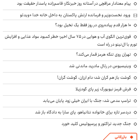
پیام معنادار عراقچی در آستانه روز خبرنگار؛ قاسم‌زاده پاسدار حقیقت بود
ورود نخست‌وزیر و فرمانده ارتش پاکستان به داخل خانه خدا +ویدئو
۱۰ هزار قدم پیاده‌روی در روز فقط یک تخیل بود؟
قوی‌ترین الگوی آب و هوایی در ۷۵ سال اخیر؛ خطر کمبود مواد غذایی و افزایش
تورم با ال‌نینو در راه است
تهران روی تنگه هرمز قمار می‌کند؟
وینیسیوس در رئال مادرید ماندنی شد
گوشت باز هم گران شد؛ دام ارزان، گوشت گران!
فرش قرمز نیویورک زیر پای گودزیلا
ترامپ مدعی شد: جنگ با ایران خیلی زود پایان می‌یابد
دردسر تازه برای خانواده نتانیاهو، پای سارا به دادگاه باز شد
جنگ جدید تراکتور و پرسپولیس کلید خورد
بازرگانی