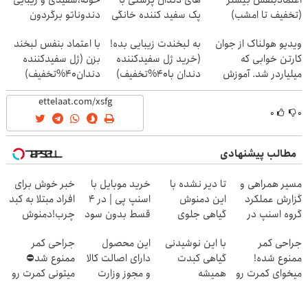
اعتمادبنفس بیشتر
های دندان پزشکی با
خونه،سفیدی و زیبایی
(تخفیف تا امشب)
پک سفید کننده خانگی
دندوناتو برگردون
(40%off)
ویدیو هولناک از جوان
به لبخندت زیبایی بده!
با اعتماد بنفس لبخند
کارتن خوابی که
(خرید ژل سفیدکننده
بزن (ژل سفیدکننده
میلیاردر شد. آموزش
دندان با40%تخفیف)
دندان40%تخفیف)
رایگان
۰
۰
مطالب پیشنهادی
مسیر همراهی و
تا دیر نشده با
خرید موبایل با
خبر خوش برای
گزارش عملکرد
این دمنوش
اسنپ پی | در ۴
افراد مبتلا به کبد
گروه اسنپ در
گیاهی جلوی
قسط بدون سود
چرب!دمنوش
۱۴۰۴
پیشروی کبد
و کارمزد!
سم زدای کبد
جراحی کمر
با این نوشیدنی
این محصول
جراحی کمر
چربت رو
با55%تخفیف
ممنوع شده!
گیاهی کبدت
دارای اصالت کالا
ممنوع شد⛔
بگیر55%تخفیف
میخوای کمرت رو
همیشه
و مجوز وزارت
میتونی کمرت رو
در منزل درمان
پرقدرته55%تخفیف
بهداشت
در منزل درمان
کنی؟
است(55%تخفیف)
کنی! 👈🏻