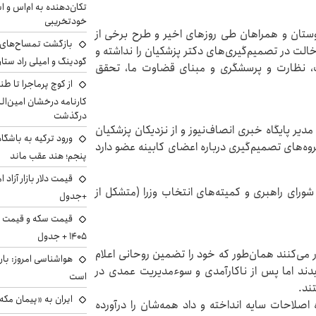
تکان‌دهنده به ام‌اس و ا
خودتخریبی
دوستان و همراهان طی روزهای اخیر و طرح برخی از
بازگشت تمساح‌های م
شبهه‌ها به اطلاع می‌رساند: ‎جبهه اصلاحات ایران بنای دخالت در تصمیم‌گیری‌های ‎دکتر پزشکیان را نداشته و
گودینگ و امیلی راد ست
نخواهد داشت. موضع ما در برابر دولت ایشان ‎حمایت، ‎نظارت و ‎پرسشگری و مبنای قضاوت ما، تحقق
از کوچ‌ پرماجرا تا ط
کارنامه درخشان امین‌ال
درگذشت
یر پایگاه خبری انصاف‌نیوز و از نزدیکان پزشکیان
ورود ترکیه به باشگا
وه‌های تصمیم‌گیری درباره اعضای کابینه عضو دارد
پنجم؛ هند عقب ماند
رای راهبری و کمیته‌های انتخاب وزرا (متشکل از
+جدول
۱۴۰۵ + جدول
ر می‌کنند همان‌طور که خود را تضمین روحانی اعلام
هواشناسی امروز: بار
میدند اما پس از ناکارآمدی و سوءمدیریت عمدی در
است
ند.
ایران به «پیمان مکه
اشاره کردیم که سهم خواهی و غنیمت طلبی بر اردوگاه اصلاحات سایه انداخته و داد همه‎‌شان را درآورده