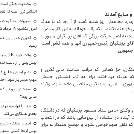
وضعیت جنگی است؛ ا
انقلابی‌گری است نه شج
 و منابع آمدند
تغییرات تند قیمت مح
رباره مجاهدان روز شنبه گفت: از آن‌جا که با هدف
‌خواهند بکنند، بلکه رانت‌جویانه به این کار مبادرت
امروز یکشنبه ۱۸ مرداد ۱۴۰۵ +جدول
ت به اصل حرکت بزرگی که آقای پزشکیان مامور به
آخرین خبر از پرونده
 آقای پزشکیان رئیس‌جمهوری آنها و همه کشور است؛
رسید
 جمهوری.
وقت خرید طلا رسیده
پیش‌بینی را از دست نده
تگان، جز کسانی که مراتب سلامت مالی‌،فکری‌ و
نظم امنیتی خلیج فا
که هزینه پرداختند برای به ثمر نشستن جنبش
مهم/ هرمز باز شود، اخت
هوری اسلامی، به دیگران مناصبی داده نشود، وگرنه
سخت‌ترین و تاریک‌ت
.
سالی بود؟
هند با فرانسه در تو
و وکلای حامی ستاد مسعود پزشکیان که در دانشگاه
بعدی همکاری می‌کند
آینده در استفاده‌ از نیروهایی باشد که در انتخاب
ادعای سنتکام درباره
م که تلقی سهم‌خواهی نشود و موضع طلبکارانه برای
بیش از ۵۰ کشتی شدیم!