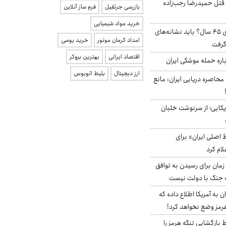
 قتل حمیدرضا رجب‌زاده
بازرسی جرثقیل
فرم ساز آنلاین
خرید مواد شیمیایی
۱۸ میلیون مجرد بالای ۴۵ سال؟ باید نشانه‌های
امداد کرمان موتور
خرید یوسی
گرفت
اقتصاد ایرانی
بهترین بروکر
باره حمله موشکی ایران
ارز دیجیتال
بلیط اتوبوس
 محاصره دریایی ایران: مانع
یکایی؛ از سرنوشت خلبان
اصلی ایران» برای
لام کرد
 زمان برای رسیدن به توافق
یف جنگ با دولت نیست
به آمریکا اطلاع داده که
رمز وضع نخواهد کرد!
بازگشایی تنگه هرمز را