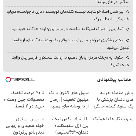
اسلامی در خاورمیانه!
پیر شدن اصلاً خوشایند نیست؛ گفته‌های نویسنده «بازی تاج‌وتخت» درباره
افسردگی و انتظار مرگ
آشکارترین اعتراف آمریکا به شکست در برابر ایران؛ ایده خلاقانه خریداریم!
مجتبی شکوری در راهپیمایی اربعین؛ وقتی یک ویدئو به آیینه‌ای از جامعه
تبدیل می‌شود
چگونه به «جنگ هرمز» پایان دهیم؛ به روایت سخنگوی فارسی‌زبان وزارت
خارجه آمریکا
مطالب پیشنهادی
پایان دغدغه هزینه
آمپول های لاغری با یک
تا 70 درصد تخفیف
های دندان پزشکی با
میلیون تخفیف | ارسال
محصولات جین وست +
پک سفید کننده خانگی
از داروخانه های معتبر
خرید در 4 قسط
مدریت کار ها با همتیک
با اعتماد بنفس لبخند
با این روش توی
بزن (ژل سفیدکننده
خونه،سفیدی و زیبایی
دندان40%تخفیف)
دندوناتو برگردون