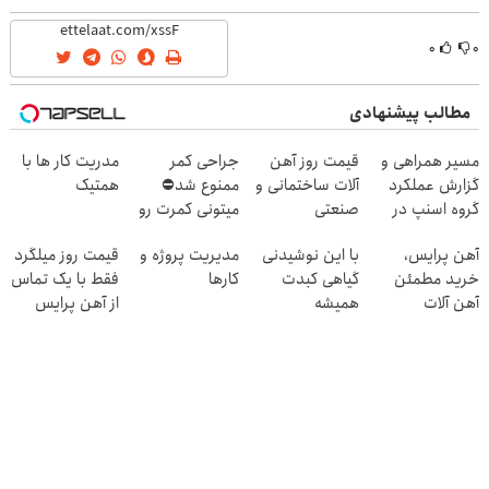
(40%off)
۰
۰
مطالب پیشنهادی
مسیر همراهی و
قیمت روز آهن
جراحی کمر
مدریت کار ها با
گزارش عملکرد
آلات ساختمانی و
ممنوع شد⛔
همتیک
گروه اسنپ در
صنعتی
میتونی کمرت رو
۱۴۰۴
در منزل درمان
آهن پرایس،
با این نوشیدنی
مدیریت پروژه و
قیمت روز میلگرد
کنی! 👈🏻
خرید مطمئن
گیاهی کبدت
کارها
فقط با یک تماس
پرسش‌نامه
آهن آلات
همیشه
از آهن پرایس
پرقدرته55%تخفیف