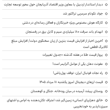
دیدار استاندار اردبیل با معاون وزیر اقتصاد آذربایجان حول محور توسعه تجارت
جواد نکونام سرمربی تراکتور شد
کارگاه هوش مصنوعی ویژه خبرنگاران و فعالان رسانه‌ای در دشتی
انهدام باند سرقت ۱۸۰ میلیاردی سیم و کابل برق در رفسنجان
آخرین اخبار از افزایش قیمت بنزین از زبان سخنگوی دولت/ افزایش مبلغ
کالابرگ قطعی است
پرواز قیمت طلا در هفته گذشته +جدول تغییرات
عفونت دهان یکی از عوامل آلزایمر است!
راه نجات فوتبال ایران: توقف پول‌پاشی!
قیمت ارزهای دیجیتال امروز یکشنبه ۱۸ مرداد ۱۴۰۵
روستای پـِیمُد؛ آرمیده در میان رودخانه، جنگل و کوهستان
خالق «هزارپای انسانی» زمین‌گیر شد؛ اعتراف تکان‌دهنده به ام‌اس و اشتهای
سیری‌ناپذیر به خودتخریبی