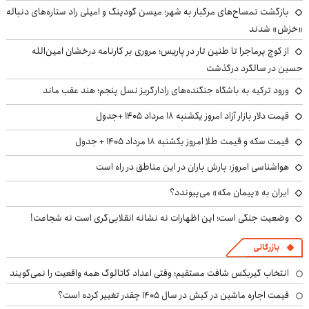
بازگشت تمساح‌های مرگبار به شهر؛ میسن گودینگ و امیلی راد ستاره‌های دنباله
«خزش» شدند
از کوچ‌ پرماجرا تا طنین تار در پاریس؛ مروری بر کارنامه درخشان امین‌الله
حسین در سالگرد درگذشت
ورود ترکیه به باشگاه جنگنده‌های رادارگریز نسل پنجم؛ هند عقب ماند
قیمت دلار بازار آزاد امروز یکشنبه ۱۸ مرداد ۱۴۰۵ +جدول
قیمت سکه و قیمت طلا امروز یکشنبه ۱۸ مرداد ۱۴۰۵ + جدول
هواشناسی امروز: بارش باران در این مناطق در راه است
ایران به «پیمان مکه» می‌پیوندد؟
وضعیت جنگی است؛ این اظهارات نه نشانه انقلابی‌گری است نه شجاعت!
بازرگانی
انتخاب گیربکس شافت مستقیم؛ وقتی اعداد کاتالوگ همه واقعیت را نمی‌گویند
قیمت اجاره ماشین در کیش در سال ۱۴۰۵ چقدر تغییر کرده است؟