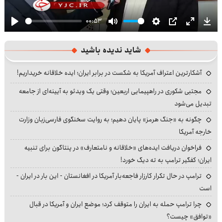
00:53
Play
Mute
Settings
PIP
Enter
Dow
fullscre
شاید ندیده باشید
آشکارترین اعتراف آمریکا به شکست در برابر ایران؛ ایده خلاقانه خریداریم!
مجتبی شکوری در راهپیمایی اربعین؛ وقتی یک ویدئو به آیینه‌ای از جامعه
تبدیل می‌شود
چگونه به «جنگ هرمز» پایان دهیم؛ به روایت سخنگوی فارسی‌زبان وزارت
خارجه آمریکا
فراخوان دریافت ایده‌های «خلاقانه و نامتعارف» در پنتاگون برای تنبیه
ایران؛ کفگیر ترامپ به ته دیگ خورد!
ترامپ در حال تکرار کارزار فاجعه‌بار آمریکا در افغانستان - این بار در ایران -
است
چرا ترامپ حمله به ایران را متوقف کرد؛ موضع ایران و آمریکا در قبال
«توافق» چیست؟