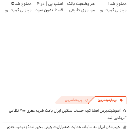
ممنوع شد!
هر وضعیت بانک
اسنپ پی | در ۴
ممنوع شد⛔
میتونی کمرت رو
مو، موی طبیعی
قسط بدون سود
میتونی کمرت رو
در منزل درمان
بکار!
و کارمزد!
در منزل درمان
کنی!
کنی! 👈🏻
((پرسش‌نامه))
پرسش‌نامه
پربازدیدترین
پربحث‌ترین
آسوشیتدپرس افشا کرد: حملات سنگین ایران باعث ضربه مغزی ۷۰۰ نظامی
آمریکایی شد
خیبرشکن ایران به سامانه هدایت ضدپارازیت چینی مجهز شد؟/ تهدید جدی