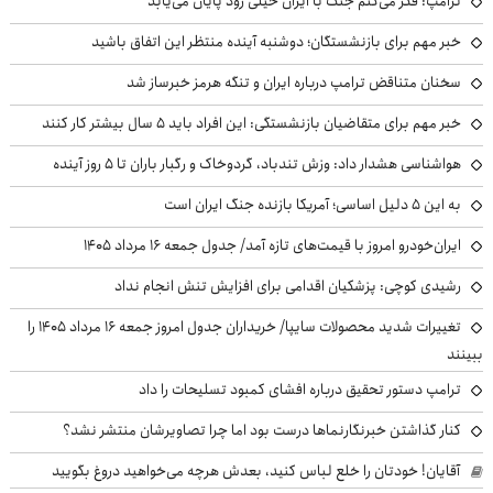
ترامپ: فکر می‌کنم جنگ با ایران خیلی زود پایان می‌یابد
خبر مهم برای بازنشستگان؛ دوشنبه آینده منتظر این اتفاق باشید
سخنان متناقض ترامپ درباره ایران و تنگه هرمز خبرساز شد
خبر مهم برای متقاضیان بازنشستگی: این افراد باید ۵ سال بیشتر کار کنند
هواشناسی هشدار داد: وزش تندباد، گردوخاک و رگبار باران تا ۵ روز آینده
به این ۵ دلیل اساسی؛ آمریکا بازنده جنگ ایران است
ایران‌خودرو امروز با قیمت‌های تازه آمد/ جدول جمعه ۱۶ مرداد ۱۴۰۵
رشیدی کوچی: پزشکیان اقدامی برای افزایش تنش انجام نداد
تغییرات شدید محصولات سایپا/ خریداران جدول امروز جمعه ۱۶ مرداد ۱۴۰۵ را
ببینند
ترامپ دستور تحقیق درباره افشای کمبود تسلیحات را داد
کنار گذاشتن خبرنگارنماها درست بود اما چرا تصاویرشان منتشر نشد؟
آقایان! خودتان را خلع لباس کنید، بعدش هرچه می‌خواهید دروغ بگویید