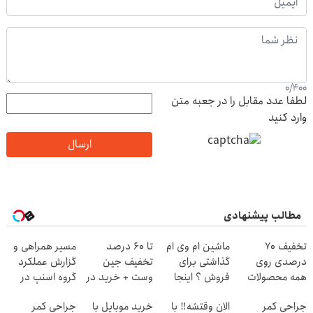
0
/
400
لطفا عدد مقابل را در جعبه متن
وارد کنید
ارسال
مطالب پیشنهادی
تخفیف 70
ماشین ام وی ام
تا 60 درصد
مسیر همراهی و
درصدی روی
گذاشتی برای
تخفیف جین
گزارش عملکرد
همه محصولات
فروش ؟ اینجا
وست + خرید در
گروه اسنپ در
مونو چرم
سریع و راحت
4 قسط
۱۴۰۴
جراحی کمر
الان وقتشه‼️ با
خرید موبایل با
جراحی کمر
بفروش