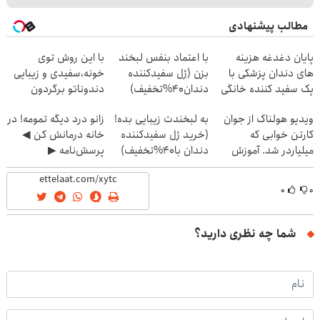
مطالب پیشنهادی
پایان دغدغه هزینه
با اعتماد بنفس لبخند
با این روش توی
های دندان پزشکی با
بزن (ژل سفیدکننده
خونه،سفیدی و زیبایی
پک سفید کننده خانگی
دندان40%تخفیف)
دندوناتو برگردون
(40%off)
ویدیو هولناک از جوان
به لبخندت زیبایی بده!
زانو درد دیگه تمومه! در
کارتن خوابی که
(خرید ژل سفیدکننده
خانه درمانش کن ◀
میلیاردر شد. آموزش
دندان با40%تخفیف)
پرسش‌نامه ▶
رایگان
۰
۰
شما چه نظری دارید؟