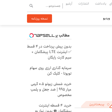
ی
یادداشت
انتشارات
آرشیو
ویدیو
نسخه روزنامه
مطالب پیشنهادی
بدون پیش پرداخت در 4 قسط
✅ اینترنت LTE پیشگامان +
سیم کارت رایگان
سرمایه گذاری ارزی روی سهام
تویوتا - کلیک کن
خرید شمش زیوتو ۰.۵ گرمی
عیار ۹۹۵ | ضد جعل و پلمپ
مخصوص
پربحث‌ترین
خرید 4 قسطه اینترنت
پیشگامان ☎️ بدون نیاز به