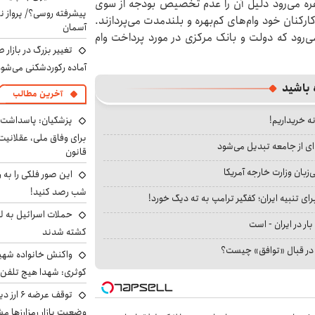
طفره می‌رود دلیل آن را عدم تخصیص بودجه از سوی
پیشرفته روسی؟/ پرواز ن
کارکنان خود وام‌های کم‌بهره و بلندمدت می‌پردازند.
آسمان
ی‌رود که دولت و بانک مرکزی در مورد پرداخت وام
تغییر بزرگ در بازار 
آماده رکوردشکنی می‌شو
 باشید
آخرین مطالب
نه خریداریم!
پزشکیان: پاسداشت 
برای وفاق ملی، عقلانیت
ای از جامعه تبدیل می‌شود
قانون
بان وزارت خارجه آمریکا
این صور فلکی را به ر
شب رصد کنید!
ای تنبیه ایران؛ کفگیر ترامپ به ته دیگ خورد!
حملات اسرائیل به ل
بار در ایران - است
کشته شدند
ا در قبال «توافق» چیست؟
واکنش خانواده شهید 
کوثری: شهدا هیچ تلفن 
توقف عرض
وضعیت بازار رمزارزها