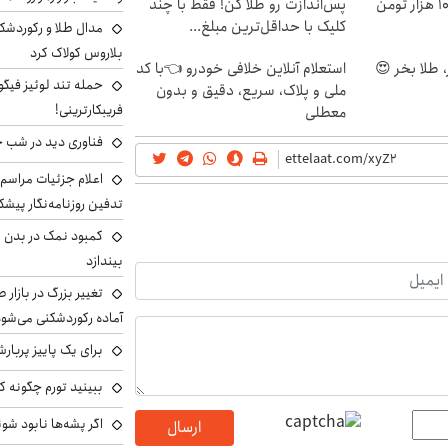
پس‌اندازت رو طلا کن! فقط با چند
کلیک با حداقل‌ترین مبلغ...
مدال طلا و رکوردشکنی
بلاروس کولاک کرد
 طلا بخر 😍
استعلام آنلاین خلافی خودرو 👈با کد
حمله تند لوئیز فیگو 
ملی و پلاک، سریع، دقیق و بدون
فریبکارترینی!
معطلی
فناوری دید در شب 
اعلام جزئیات مراسم 
تدفین روزنامه‌نگار پیشک
کمبود نمک در بدن می
بیندازد
تغییر بزرگ در بازار 
آماده رکوردشکنی می‌شو
برای یک پاییز پربار
ببینید تورم چگونه کم
اگر پشه‌ها نابود شو
ارسال