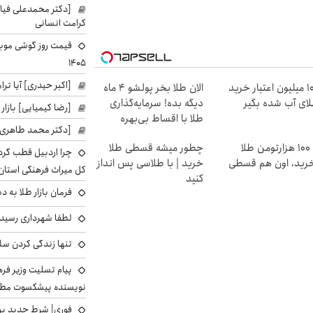
[دکتر محمدعلی فی
کرامت انسانی
۱۴۰۵
[اکبر حیدری] آیا ت
100 میلیون اعتبار خرید
الان طلا بخر پولشو 4 ماه
ای آب شده بگیر
دیگه بده! سرمایه‌گذاری
[رضا کیمیایی] بازار
طلا با اقساط بی‌بهره
[دکتر محمد طاهری]
با ۱۰۰ هزارتومن طلا
چطور میشه قسطی طلا
چرا اردبیل قطب گر
رید، اون هم قسطی
خرید | با طلاسی پس انداز
کل میراث فرهنگی استان
کنید
فرمان بازار طلا به 
لطفا شهرداری رسید
تنها زندگی کردن سل
پیام تسلیت وزیر ف
نویسنده پیشکسوت مطب
فوری| شرط جدید برا