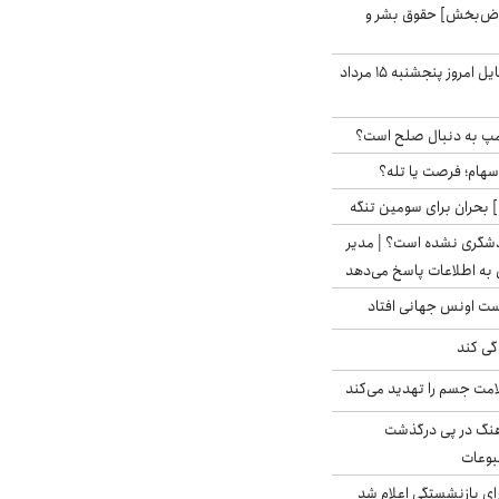
اض‌بخش] حقوق بشر و
قیمت روز گوشی موبایل امروز پنجشنبه ۱۵ مرداد
رامپ به دنبال صلح است؟
 سهام؛ فرصت یا تله؟
 بحران برای سومین تنگه
دشگری نشده است؟ | مدیر
 به اطلاعات پاسخ می‌دهد
دست اونس جهانی افتاد
گی کند
امت جسم را تهدید می‌کند
رهنگ در پی درگذشت
وعات
ی بازنشستگی اعلام شد