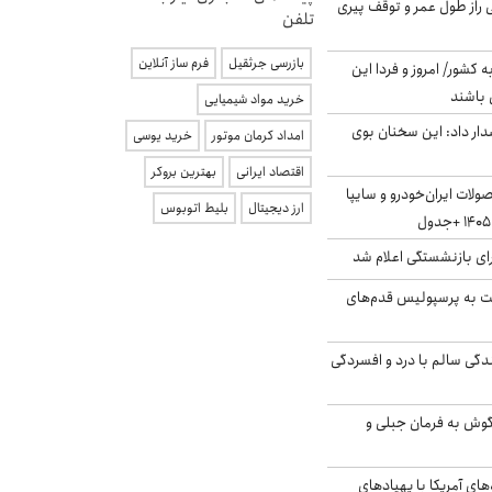
بلژیکی راز طول عمر و توقف پیری
تلفن
بازرسی جرثقیل
فرم ساز آنلاین
ه کشور/ امروز و فردا این
 باشند
خرید مواد شیمیایی
ار داد: این سخنان بوی
امداد کرمان موتور
خرید یوسی
اقتصاد ایرانی
بهترین بروکر
لات ایران‌خودرو و سایپا
ارز دیجیتال
بلیط اتوبوس
ی بازنشستگی اعلام شد
ت به پرسپولیس قدم‌های
دگی سالم با درد و افسردگی
گوش به فرمان جبلی و
‌های آمریکا با پهپادهای