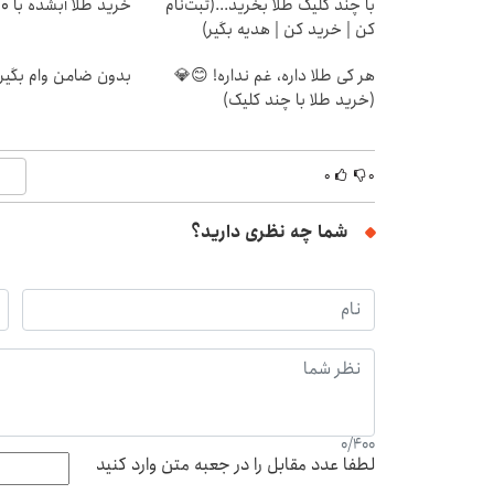
با چند کلیک طلا بخرید...(ثبت‌نام
خرید طلا آبشده با 100 هزار تومن
کن | خرید کن | هدیه بگیر)
هر کی طلا داره، غم نداره! 😊💎
بدون ضامن وام بگیر،
(خرید طلا با چند کلیک)
۰
۰
شما چه نظری دارید؟
0
/
400
لطفا عدد مقابل را در جعبه متن وارد کنید