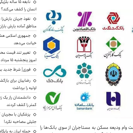
نابغه ۱۵ ساله 
انسان را کشف می‌کند؟
نفوذ جریان بارش‌زا ب
مناطق آماده بارش باران
جمهوری اسلامی هشد
خیانت می‌دهد
تغییر تند قیمت محصو
امروز پنجشنبه ۱۵ مرداد ۱۴۰۵ +جدول
فوری| شرط جدید برا
رضاییان برای بازگش
اولیه را برداشت
دانشمندان راز یک زن
کمتر را کشف کردند
پزشکیان با مجریان 
جلیلی مصاحبه نکرد!
ت وام ودیعه مسکن به مستاجران از سوی بانک‌ها را
حمله ایران به پایگاه