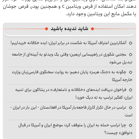
دهند امکان استفاده از قرص ویتامین c و همچنین پودر، قرص جوشان
یا مکمل مایع این ویتامین وجود دارد.
شاید ندیده باشید
آشکارترین اعتراف آمریکا به شکست در برابر ایران؛ ایده خلاقانه خریداریم!
مجتبی شکوری در راهپیمایی اربعین؛ وقتی یک ویدئو به آیینه‌ای از جامعه
تبدیل می‌شود
چگونه به «جنگ هرمز» پایان دهیم؛ به روایت سخنگوی فارسی‌زبان وزارت
خارجه آمریکا
فراخوان دریافت ایده‌های «خلاقانه و نامتعارف» در پنتاگون برای تنبیه
ایران؛ کفگیر ترامپ به ته دیگ خورد!
ترامپ در حال تکرار کارزار فاجعه‌بار آمریکا در افغانستان - این بار در ایران -
است
چرا ترامپ حمله به ایران را متوقف کرد؛ موضع ایران و آمریکا در قبال
«توافق» چیست؟