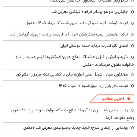
تذکر رهبر انقلاب به انقلابیون؛ چرا عمل نمی‌کنید؟
جایگزین ناو هواپیمابر آبراهام لینکلن معرفی شد
قیمت گوشت گوساله و گوسفند امروز شنبه ۱۷ مرداد ۱۴۰۵ +جدول
ترکیه نخستین بمب سنگرشکن خود را با قابلیت پرتاب از پهپاد آزمایش کرد
ادعای تازه امارات درباره حمله موشکی ایران
تأیید ربایش و قتل وحشتناک مداح جوان؛ آدمکش‌ها فیلم جنایت را برای
خانواده مقتول فرستادند +عکس
سخنگوی سپاه «شرط اصلی ایران» برای بازگشایی تنگه هرمز را اعلام کرد
قیمت دلار بازار آزاد امروز شنبه ۱۷ مرداد ۱۴۰۵
آخرین مطالب
ونس مدعی شد: ایران به آمریکا اطلاع داده که عوارض تردد برای تنگه هرمز
وضع نخواهد کرد!
رونمایی از اژدهای سرخ؛ خرید جدید پرسپولیس معرفی شد +عکس