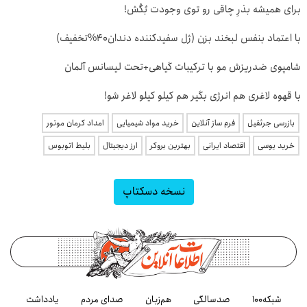
برای همیشه بذرِ چاقی رو توی وجودت بُکُش!
با اعتماد بنفس لبخند بزن (ژل سفیدکننده دندان40%تخفیف)
شامپوی ضدریزش مو با ترکیبات گیاهی+تحت لیسانس آلمان
با قهوه لاغری هم انرژی بگیر هم کیلو کیلو لاغر شو!
بازرسی جرثقیل
فرم ساز آنلاین
خرید مواد شیمیایی
امداد کرمان موتور
خرید یوسی
اقتصاد ایرانی
بهترین بروکر
ارز دیجیتال
بلیط اتوبوس
نسخه دسکتاپ
شبکه۱۰۰
صدسالگی
هم‌زبان
صدای مردم
یادداشت