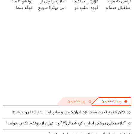
گیاهی که مورد
گزارش عملکرد
طلا بخر! چی از
پولشو 4 ماه
پرسش‌نامه
استقبال صدا و
گروه اسنپ در
این بهتر!! سریع
دیگه بده!
سیما قرار گرفت
۱۴۰۴
احراز کن
سرمایه‌گذاری طلا
با اقساط بی‌بهره
پربازدیدترین
پربحث‌ترین
تکان شدید قیمت محصولات ایران‌خودرو و سایپا امروز شنبه ۱۷ مرداد ۱۴۰۵
آغاز همکاری موشکی ایران و کره شمالی؟/ آنچه تهران از پیونگ‌یانگ می‌خواهد!