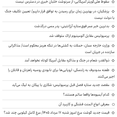
سقوط هلی‌کوپتر آمریکایی؛ از سرنوشت خلبان خبری در دسترس نیست
پزشکیان‌: در بهترین زمان برای رسیدن به توافق قرار داریم/ تعیین تکلیف جنگ
با دولت نیست
بدترین خبر عمر فوق‌ستاره آرژانتینی: پدر مسی درگذشت
پرسپولیس مقابل آلومینیوم اراک متوقف شد
وزارت خارجه عمان: حملات به کشتی‌ها در تنگه هرمز محکوم است/ مذاکراتی
سازنده در جریان است
ذوالقدر: شعام در جنگ و مذاکره مقابل آمریکا کوتاه نخواهد آمد
طعنه مدودوف به زلنسکی: اروپایی‌ها برای نابودی روسیه راهزنان و قاتلان را
اجیر می‌کنند
مقصد جدید ستاره فصل قبل پرسپولیس؛ شکاری با پیکان به لیگ می‌آید
کدام آبمیوه‌ها واقعا سالم هستند؟
معرفی انواع المنت فشنگی و کاربرد آن
قیمت جدید گوشت مرغ امروز شنبه ۱۷ مرداد ۱۴۰۵/ مرغ کامل کیلویی چند شد؟