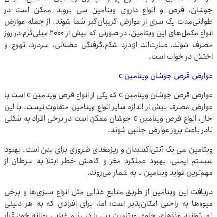
جوشان، قرص و انواع داروی ویتامین سی بروید ممکن است در
طولانی‌مدت یک سری از عوارض گریبان‌گیر شما شوند. از جمله عوارض
انواع مکمل‌های این ویتامین، در صورتی‌ که بیش از ۲۰۰۰ میلی‌گرم در روز
مصرف شوند، عبارت‌اند از:درد شکم،گرفتگی عضلانی، سردرد، تهوع و
اختلال در خواب است.
عوارض قرص جوشان ویتامین c
عوارض قرص جوشان ویتامین c که یکی از انواع قرص ویتامین c است با
عوارض مصرف بیش از اندازه سایر انواع ویتامین متفاوت نیست. با این‌
حال، انواع قرص ویتامین c جوشان ممکن است در برخی افراد به شکلی
نادر باعث بروز عوارض جانبی شوند.
ویتامین سی یک آنتی‌اکسیدان و ریزمغذی ضروری برای بدن است. بهبود
سیستم ایمنی، بهبود عملکرد مغز و کاهش خطر ابتلا به سرطان از
مهم‌ترین فواید ویتامین c به شمار می‌روند.
دریافت این ویتامین از طریق منابع غذایی مثل انواع سبزی‌ها و برخی
میوه‌ها به‌ راحتی امکان‌پذیر است؛ اما، برای افرادی که به هر دلیلی
نمی‌توانند غذاهای حاوی ویتامین سی را در رژیم غذایی روزانه خود قرار