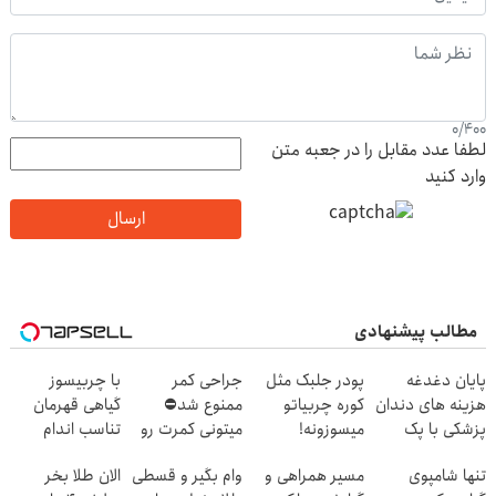
0
/
400
لطفا عدد مقابل را در جعبه متن
وارد کنید
ارسال
مطالب پیشنهادی
پایان دغدغه
پودر جلبک مثل
جراحی کمر
با چربیسوز
هزینه های دندان
کوره چربیاتو
ممنوع شد⛔
گیاهی قهرمان
پزشکی با پک
میسوزونه!
میتونی کمرت رو
تناسب اندام
سفید کننده
در منزل درمان
شو60%تخفیف
تنها شامپوی
مسیر همراهی و
وام بگیر و قسطی
الان طلا بخر
خانگی
کنی! 👈🏻