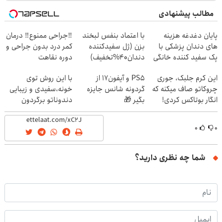
مطالب پیشنهادی
پایان دغدغه هزینه
با اعتماد بنفس لبخند
‼️جراحی ممنوع‼️ درمان
های دندان پزشکی با
بزن (ژل سفیدکننده
کمر درد بدون جراحی و
پک سفید کننده خانگی
دندان40%تخفیف)
دوره نقاهت
این کرم جلبک، جوری
PS5 و آیفون17 از
با این روش توی
چروکاتو صاف میکنه که
گردونه شانس جایزه
خونه،سفیدی و زیبایی
انگار بوتاکس کردی!
بگیر 🎁
دندوناتو برگردون
(تخفیف ویژه)
(40%off)
۰
۰
شما چه نظری دارید؟