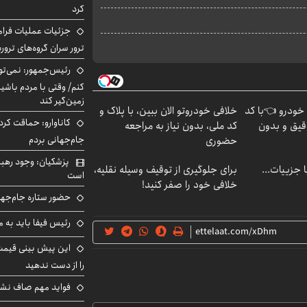
کرد
جزئیات عملیات فرامر
ترور سران گروه‌های ترو
رئیس‌جمهور: نمی‌تو
کنم/ وقتی با مردم باشیم
زمین‌گیر کند
 خودرو 👈با کد
خلافی خودروتو الان ببین، با پلاک و
کاناوارو: حماقت کردم
قیق و بدون
کد ملی، بدون نیاز به مراجعه
جام‌جهانی بردم
حضوری
پزشکیان: وجود رهبر
فت خلافی۱۴۰۴ با جزییات...
برای جلوگیری از توقیف وسیله نقلیه،
است
خلافی خود را صفر کنید!
حضور ستاره جام‌جها
رئیس فیفا باید به 
را از دست ندهید
فواید مهم صاف نشس