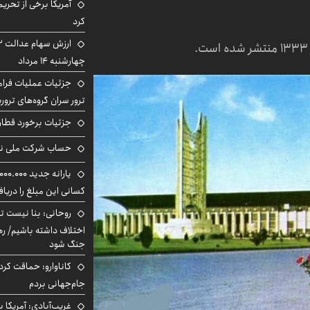
آمریکا برخی از تحریم
کرد
چهارشنبه ۱۴ مرداد
جزئیات عملیات فرامر
ترور سران گروه‌های ترو
جزئیات برخورد قطار 
حساب‌ شرکت ملی نف
کسانی این مبلغ را دریا
روحانی: بنا نیست ت
اختلاف داشته باشیم/ ره
جنگ شود
کاناوارو: حماقت کردم
جام‌جهانی بردم
غریب‌آبادی: آمریکا 