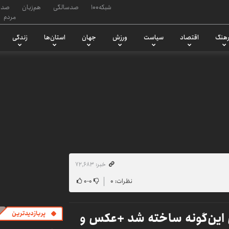
شبکه۱۰۰
صدسالگی
هم‌زبان
صدا
مردم
هنگ
اقتصاد
سیاست
ورزش
جهان
استان‌ها
زندگی
خبر: ۷۲٬۶۸۳
نظرات: ۰
۰
-
۰
ن مشهد ۷۰ سال قبل این‌گونه ساخته شد +عکس و
پربازدیدترین