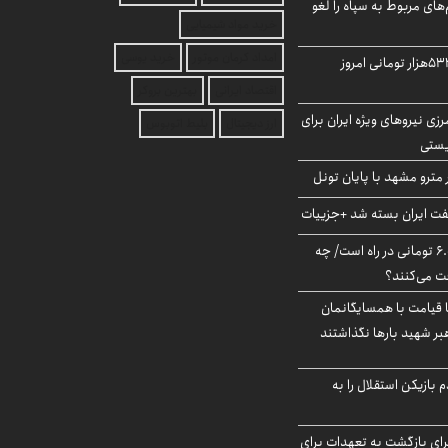
‌های مربوط به سپاه را لغو
خرید مواد شیمیایی
امداد کرمان موتور
خرید یوسی
ارزش سهام عدالت ۵۳۲هزار تومانی امروز
اقتصاد ایرانی
بهترین بروکر
زی نیروهای ویژه ایران برای
ارز دیجیتال
بلیط اتوبوس
ریستی
مترو مشهد با پایان تونل
ت ایران بسته شد +جزییات
یارانه جدید ۶.۰۰۰.۰۰۰ تومانی در راه است/ چه
فت می‌کنند؟
ا قیامت با همسایگانمان
بر شهید بارها نگذاشتند
 بازیکن استقلال را به
برای بازگشت به تعهدات برای