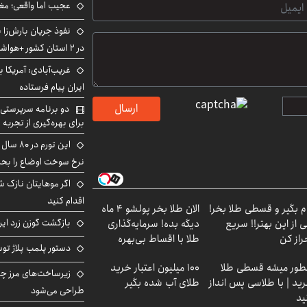
عجیب اما واقعی؛ مغ
نفوذ جریان بارش‌زا 
در ۲ استان کشور +هواشناسی فردا
غریب‌آبادی: آمریکا 
ایران پیام فرستاده
ارسال
دو برنامه سرپرستی 
برای بهره‌گیری از تجربه
این تور
نرخ سوخت اوضاع را بحرا
اگر موهایتان نازک ش
اقدام کنید
م بگیر و قسطی طلا بخر!
الان طلا بخر پولشو 4 ماه
بازگشت گوزن زرد ایر
 از این بهتر!! سریع
دیگه بده! سرمایه‌گذاری
راز کن
طلا با اقساط بی‌بهره
دستور پلمب پلاژ توس
ور میشه قسطی طلا
100 میلیون اعتبار خرید
زیرساخت‌های مرز چی
ید | با طلاسی پس انداز
طلای آب شده بگیر
طراحی می‌شود
ید