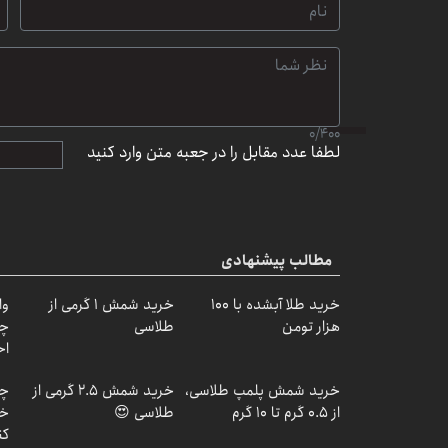
0
/
400
لطفا عدد مقابل را در جعبه متن وارد کنید
مطالب پیشنهادی
خرید طلا آبشده با 100
خرید شمش 1 گرمی از
وا
هزار تومن
طلاسی
چی
اح
خرید شمش پلمپ طلاسی،
خرید شمش 2.5 گرمی از
چط
از ۰.۵ گرم تا ۱۰ گرم
طلاسی 😍
خر
کن