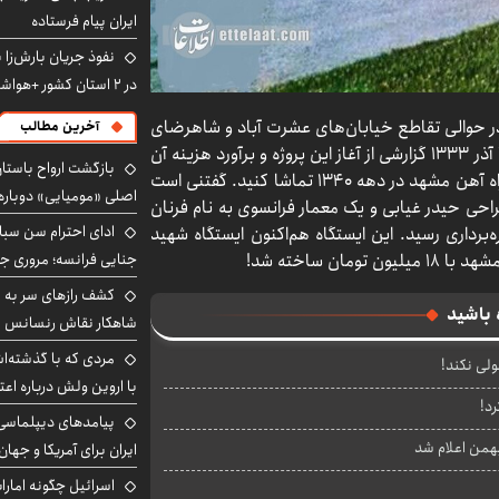
ایران پیام فرستاده
نفوذ جریان بارش‌زا 
در ۲ استان کشور +هواشناسی فردا
 در حوالی تقاطع خیابان‌های عشرت آباد و شاهرضای
آخرین مطالب
مشهد ۷۰ سال پیش آغاز شد. خبرنگار روزنامه اطلاعات ۳ آذر ۱۳۳۳ گزارشی از آغاز این پروژه و برآورد هزینه آن
بازگشت ارواح باستان 
منتشر کرد. گزارش را بخوانید و کارت پستالی از ایستگاه راه آهن مشهد در دهه ۱۳۴۰ تماشا کنید. گفتنی است
اصلی «مومیایی» دوباره
حی حیدر غیابی و یک معمار فرانسوی به نام فرنان
ادای احترام سن سبا
هریور ۱۳۳۴ آغاز و در ۴ آبان ۱۳۴۵ به بهره‌برداری رسید. این ایستگاه هم‌اکنون ایستگاه شهید
ن ساخته شد!
جنایی فرانسه؛ مروری جام
کشف رازهای سر به مه
 باشید
شاهکار نقاش رنسانس ب
مردی که با گذشته‌ا
ولی نکند!
با اروین ولش درباره اعت
د!
پیامدهای دیپلماسی 
ایران برای آمریکا و جهان
اسرائیل چگونه امارا