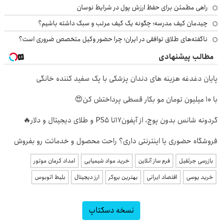
راهی مطمئن برای حفظ ارزش پول در شرایط نوسان
چیدمان کیف مدرسه؛ چگونه یک کیف مرتب و سبک داشته باشیم؟
ناگفته‌های طلاق توافقی در ایران؛ چرا حضور وکیل متخصص ضروری است؟
مطالب پیشنهادی
پایان دغدغه هزینه های دندان پزشکی با پک سفید کننده خانگی
با 10 میلیون تومان مو بکار قسطی پرداختش کن😍
گردونه شانس بدون پوچ، از آیفون17تا PS5 و طلای دیجیتال و دلار🔥
فروشگاه حضوری یا اینترنتی داری؟ راحت محصول و خدماتت رو بفروش
بازرسی جرثقیل
فرم ساز آنلاین
خرید مواد شیمیایی
امداد کرمان موتور
خرید یوسی
اقتصاد ایرانی
بهترین بروکر
ارز دیجیتال
بلیط اتوبوس
نسخه دسکتاپ