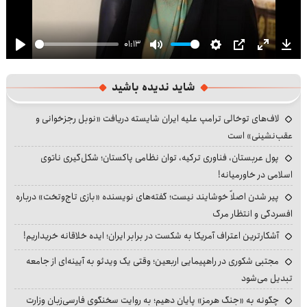
01:13
Play
Mute
Settings
PIP
Enter
Dow
fullscre
شاید ندیده باشید
لاف‌های توخالی ترامپ علیه ایران شایسته دریافت «نوبل رجزخوانی و
عقب‌نشینی» است
پول عربستان، فناوری ترکیه، توان نظامی پاکستان؛ شکل‌گیری ناتوی
اسلامی در خاورمیانه!
پیر شدن اصلاً خوشایند نیست؛ گفته‌های نویسنده «بازی تاج‌وتخت» درباره
افسردگی و انتظار مرگ
آشکارترین اعتراف آمریکا به شکست در برابر ایران؛ ایده خلاقانه خریداریم!
مجتبی شکوری در راهپیمایی اربعین؛ وقتی یک ویدئو به آیینه‌ای از جامعه
تبدیل می‌شود
چگونه به «جنگ هرمز» پایان دهیم؛ به روایت سخنگوی فارسی‌زبان وزارت