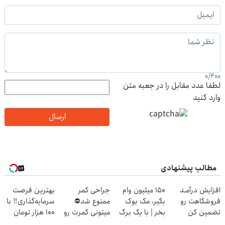
0
/
400
لطفا عدد مقابل را در جعبه متن
وارد کنید
ارسال
مطالب پیشنهادی
افزایش درآمـد
150 میلیون وام
جراحی کمر
بهترین فرصت
فروشگاهت رو
بگیر، مک بوک
ممنوع شد⛔
سرمایه‌گذاری‼️ با
تضمین کن
بخر | با یک برگ
میتونی کمرت رو
100 هزار تومان
چک
در منزل درمان
طلا بخر‼️