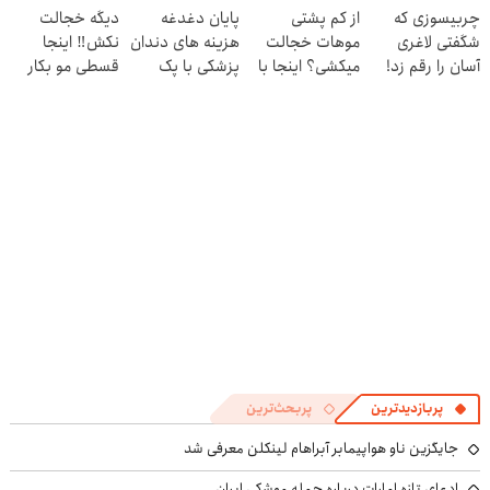
چربیسوزی که
از کم پشتی
پایان دغدغه
دیگه خجالت
کنی! 👈🏻
شگفتی لاغری
موهات خجالت
هزینه های دندان
نکش‼️ اینجا
پرسش‌نامه
آسان را رقم زد!
میکشی؟ اینجا با
پزشکی با پک
قسطی مو بکار
تراکم بالا بکار
سفید کننده
(تضمینی)
خانگی
پربازدیدترین
پربحث‌ترین
جایگزین ناو هواپیمابر آبراهام لینکلن معرفی شد
ادعای تازه امارات درباره حمله موشکی ایران