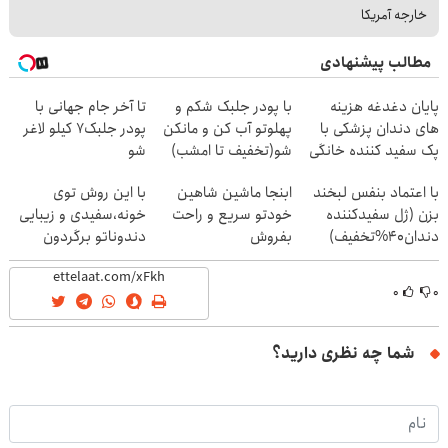
خارجه آمریکا
مطالب پیشنهادی
پایان دغدغه هزینه
با پودر جلبک شکم و
تا آخر جام جهانی با
های دندان پزشکی با
پهلوتو آب کن و مانکن
پودر جلبک7 کیلو لاغر
پک سفید کننده خانگی
شو(تخفیف تا امشب)
شو
با اعتماد بنفس لبخند
ابنجا ماشین شاهین
با این روش توی
بزن (ژل سفیدکننده
خودتو سریع و راحت
خونه،سفیدی و زیبایی
دندان40%تخفیف)
بفروش
دندوناتو برگردون
(40%off)
۰
۰
شما چه نظری دارید؟