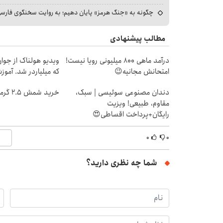
چگونه به «جنگ هرمز» پایان دهیم؛ به روایت سخنگوی فارسی‌ز
مطالب پیشنهادی
درآمد ماهی 800 میلیونی رویا نیست!
ویدیو هولناک از جوا
امتحانش مجانیه😉
که میلیاردر شد. آموز
دندان مصنوعی سوئیسی | سبک،
خرید شمش 2.5 گرمی از طلاسی 😍
مقاوم، طبیعی! ویزیت
رایگان+پرداخت اقساطی😍
۰
۰
شما چه نظری دارید؟