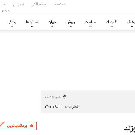
شبکه۱۰۰
صدسالگی
هم‌زبان
صدا
مردم
هنگ
اقتصاد
سیاست
ورزش
جهان
استان‌ها
زندگی
خبر: ۷۵٬۲۱۰
نظرات: ۰
۰
-
۰
زند
پربازدیدترین