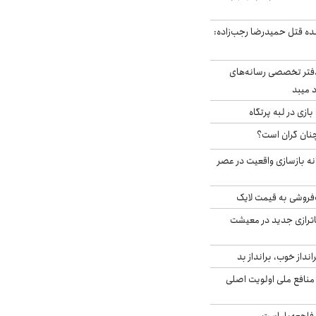
نده قتل حمیدرضا رجب‌زاده:
دفتر تخصصی رسانه‌های
 میبد
زی در لبه پرتگاه
نان گران است؟
نه بازسازی واقعیت در عصر
فروشی به قیمت لایک
اترازی جدید در معیشت
انداز خوب، برانداز بد
 منافع ملی اولویت اصلی