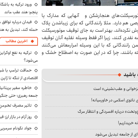
ورود ترکیه به باشگا
پنجم؛ هند عقب ماند
موتورسیکلت‌های هنجارشکن و آنهایی که مدارک یا
فیدان درباره توافق 
صی هم دارد. مثلا رانندگانی که برای زیباشدن پلاک
حمله کند، تبدیل به هد
وش نکرده‌اند، بهتر است به جای توقیف موتورسیکلت
مه نقدی کنند، زیرا اگر فقط وسیله نقلیه آنان توقیف
آخرین مطالب
 رانندگانی که با این وسیله امرارمعاش می‌کنند
ته باشند، چرا که در این صورت به اصطلاح خشک و
ترکیه به نفع اوکرای
می‌شود؟
حماقت ترامپ با شرق
 باشید
اقتصادی از تنگه تا ژاپن
خاطره سفیر بریتانیا 
جزخوانی و عقب‌نشینی» است
جمعه رهبری؛ حتی جنگید
 ناتوی اسلامی در خاورمیانه!
تاثیر مصرف تخم‌مرغ
‌وتخت» درباره افسردگی و انتظار مرگ
روز آرام در بازار ارز؛
نه خریداریم!
جواد نکونام سرمربی 
ای از جامعه تبدیل می‌شود