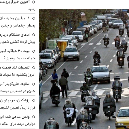
آخرین خبر از پرونده
رسید
بحران اجتماعی را جدی 
ادعای سنتکام درباره
بیش از ۵۰ کشتی شدیم!
ورود ۳۰ هواگرد
حمله به بیت رهبری؟
تغییرات تند قیمت مح
امروز یکشنبه ۱۸ مرداد ۱۴۰۵ +جدول
سقوط هلی‌کوپتر آمر
خبری در دسترس نیست
پزشکیان‌: در بهترین
قرار داریم/ تعیین تکل
ونس مدعی شد: ایران 
عوارض تردد برای تنگه ه