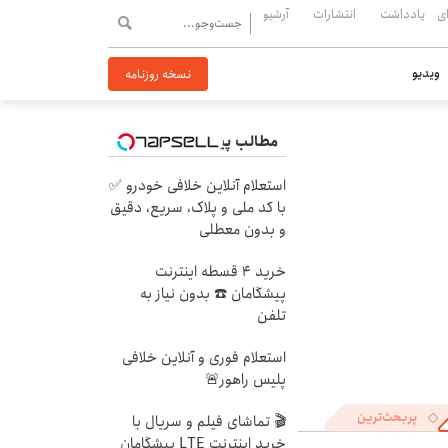
ی
یادداشت
انتشارات
آرشیو
ویدیو
نسخه روزنامه
مطالب پیشنهادی
استعلام آنلاین خلافی خودرو ✅
با کد ملی و پلاک، سریع، دقیق
و بدون معطلی
خرید 4 قسطه اینترنت
پیشگامان ☎️ بدون نیاز به
تلفن
استعلام فوری و آنلاین خلافی
پلیس راهور🚨
پربحث‌ترین
🎬 تماشای فیلم و سریال با
خرید اینترنت LTE پیشگامان