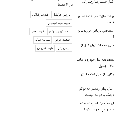
 قتل حمیدرضا رجب‌زاده
در 4 قسط
بازرسی جرثقیل
فرم ساز آنلاین
۱۸ میلیون مجرد بالای ۴۵ سال؟ باید نشانه‌های
گرفت
خرید مواد شیمیایی
 محاصره دریایی ایران: مانع
امداد کرمان موتور
خرید یوسی
اقتصاد ایرانی
بهترین بروکر
 آمریکایی به خاک ایران قبل از
ارز دیجیتال
بلیط اتوبوس
صولات ایران‌خودرو و سایپا
یکایی؛ از سرنوشت خلبان
 زمان برای رسیدن به توافق
یف جنگ با دولت نیست
به آمریکا اطلاع داده که
رمز وضع نخواهد کرد!