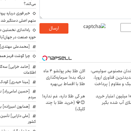
می‌کند؟
خبر فوری درباره پرو
متهم اصلی دستگیر شد
ارسال
راه‌اندازی نخستین 
حوزه صنعت در جهان‌آباد
[محمدعلی مهتدی] با
چرا گوشت قرمز همچ
[حامد خزایی] سه‌گا
دان مصنوعی سوئیسی:
الان طلا بخر پولشو 4 ماه
اطلاعات
یدترین فناوری اروپا،
دیگه بده! سرمایه‌گذاری
[مینا حیدری] کودک‌
ک و مقاوم | پرداخت
طلا با اقساط بی‌بهره
سطی
[حسین امامی‌راد] ن
100 میلیون اعتبار خرید
هر کی طلا داره، غم نداره!
مردم
ای آب شده بگیر
😊💎 (خرید طلا با چند
[همایون امیرزاده] بر
کلیک)
[علی دارابی] تأمین
کشور