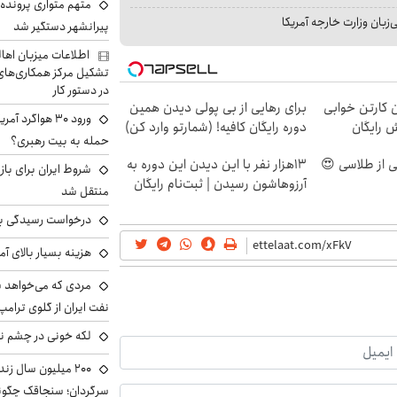
متهم متواری پرونده ا
بان وزارت خارجه آمریکا
پیرانشهر دستگیر شد
اطلاعات میزبان اها
تشکیل مرکز همکاری‌های ر
در دستور کار
ن کارتن خوابی
برای رهایی از بی پولی دیدن همین
ورود ۳۰ هواگرد
ش رایگان
دوره رایگان کافیه! (شمارتو وارد کن)
حمله به بیت رهبری؟
13هزار نفر با این دیدن این دوره به
شروط ایران برای باز
آرزوهاشون رسیدن | ثبت‌‌نام رایگان
منتقل شد
درخواست رسیدگی به 
هزینه بسیار بالای آ
مردی که می‌خواهد 
نفت ایران از گلوی ترامپ
لکه خونی در چشم نگ
۲۰۰ میلیون سال ز