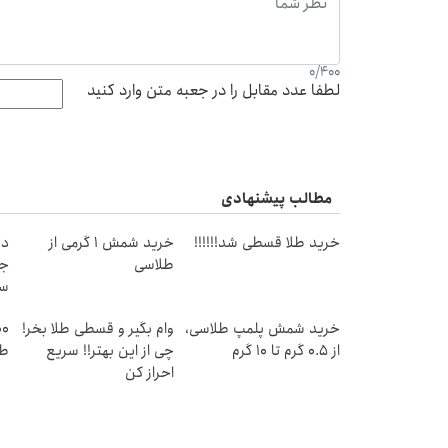
0
/
400
لطفا عدد مقابل را در جعبه متن وارد کنید
مطالب پیشنهادی
خرید طلا قسطی شد!!!!!!
خرید شمش 1 گرمی از
دن
طلاسی
جد
سب
ق
خرید شمش پلمپ طلاسی،
وام بگیر و قسطی طلا بخر!
از ۰.۵ گرم تا ۱۰ گرم
چی از این بهتر!! سریع
طل
احراز کن