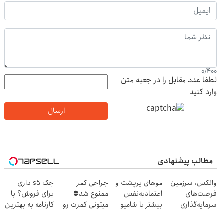
0
/
400
لطفا عدد مقابل را در جعبه متن
وارد کنید
ارسال
مطالب پیشنهادی
والکس: سرزمین
موهای پرپشت و
جراحی کمر
جک s5 داری
فرصت‌های
اعتمادبه‌نفس
ممنوع شد⛔
برای فروش؟ با
سرمایه‌گذاری
بیشتر با شامپو
میتونی کمرت رو
کارنامه به بهترین
دیجیتال شما
جلبک
در منزل درمان
قیمت بفروش!