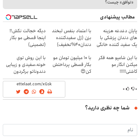
«توافق» چیست؟
مطالب پیشنهادی
پایان دغدغه هزینه
با اعتماد بنفس لبخند
دیگه خجالت نکش‼️
های دندان پزشکی با
بزن (ژل سفیدکننده
اینجا قسطی مو بکار
پک سفید کننده خانگی
دندان40%تخفیف)
(تضمینی)
با این شامپو همه فکر
با 10 میلیون تومان مو
با این روش توی
میکنن انگار مو
بکار قسطی پرداختش
خونه،سفیدی و زیبایی
کاشتی!!!!!
کن😍
دندوناتو برگردون
(40%off)
۰
۰
شما چه نظری دارید؟