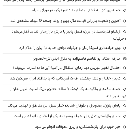
حمله پهپادی به کشتی متعلق به کشور ترکیه در دریای سیاه
آخرین وضعیت بازار ارز؛ قیمت دلار، یورو و پوند جمعه ۱۶ مرداد مشخص شد
ال‌نینو قدرت‌مند در ایران؛ فصل پاییز با بارش باران‌های شدید آغاز می‌شود
+جزئیات
وزیر خزانه‌داری آمریکا زمان و جزئیات توافق جدید با ایران را اعلام کرد
بدرقه استاد ابوالقاسم قاسم‌زاده به منزل ابدی‌اش+تصاویر
احتمال تغییر میزبان دیدارهای استقلال در آسیا؛ آبی‌ها به امارات می‌روند؟
کابین خلبان و لاشه جنگنده اف-۱۵ آمریکایی که با پدافند ایران سرنگون شد
حمله سگ‌های ولگرد به یک کودک ۹ ساله؛ خطری بزرگ امنیت شهروندان را
تهدید می‌کند
بارش باران، رعدوبرق و طوفان شدید؛ خطر سیل این مناطق را تهدید می‌کند
ادعای وال‌استریت ژورنال: حمله روسیه به یکی از اعضای ناتو قطعی است
خبر خوب برای بازنشستگان: واریزی معوقات انجام می‌شود