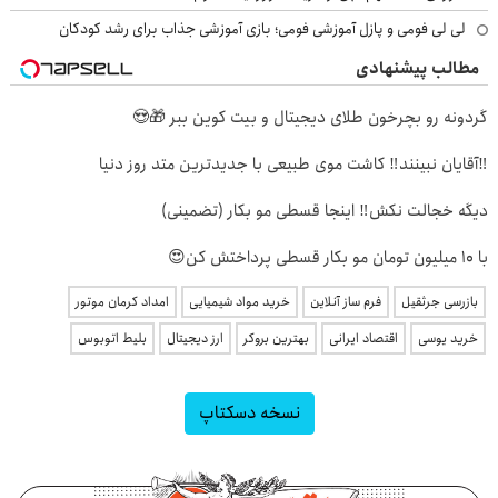
لی لی فومی و پازل آموزشی فومی؛ بازی آموزشی جذاب برای رشد کودکان
مطالب پیشنهادی
گردونه رو بچرخون طلای دیجیتال و بیت کوین ببر 🎁😍
‼️آقایان نبینند‼️ کاشت موی طبیعی با جدیدترین متد روز دنیا
دیگه خجالت نکش‼️ اینجا قسطی مو بکار (تضمینی)
با 10 میلیون تومان مو بکار قسطی پرداختش کن😍
بازرسی جرثقیل
فرم ساز آنلاین
خرید مواد شیمیایی
امداد کرمان موتور
خرید یوسی
اقتصاد ایرانی
بهترین بروکر
ارز دیجیتال
بلیط اتوبوس
نسخه دسکتاپ