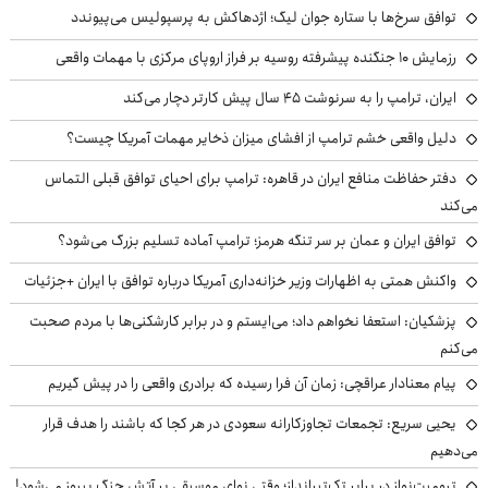
توافق سرخ‌ها با ستاره جوان لیگ؛ اژدهاکش به پرسپولیس می‌پیوندد
رزمایش ۱۰ جنگنده پیشرفته روسیه بر فراز اروپای مرکزی با مهمات واقعی
ایران، ترامپ را به سرنوشت ۴۵ سال پیش کارتر دچار می‌کند
دلیل واقعی خشم ترامپ از افشای میزان ذخایر مهمات آمریکا چیست؟
دفتر حفاظت منافع ایران در قاهره: ترامپ برای احیای توافق قبلی التماس
می‌کند
توافق ایران و عمان بر سر تنگه هرمز؛ ترامپ آماده تسلیم بزرگ می‌شود؟
واکنش همتی به اظهارات وزیر خزانه‌داری آمریکا درباره توافق با ایران +جزئیات
پزشکیان: استعفا نخواهم داد؛ می‌ایستم و در برابر کارشکنی‌ها با مردم صحبت
می‌کنم
پیام معنادار عراقچی: زمان آن فرا رسیده که برادری واقعی را در پیش گیریم
یحیی سریع: تجمعات تجاوزکارانه سعودی در هر کجا که باشند را هدف قرار
می‌دهیم
ترومپت‌نواز در برابر تک‌تیرانداز؛ وقتی نوای موسیقی بر آتش جنگ پیروز می‌شود!