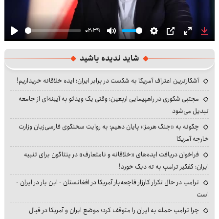
02:39
Play
Mute
Settings
PIP
Enter
Dow
fullscre
شاید ندیده باشید
آشکارترین اعتراف آمریکا به شکست در برابر ایران؛ ایده خلاقانه خریداریم!
مجتبی شکوری در راهپیمایی اربعین؛ وقتی یک ویدئو به آیینه‌ای از جامعه
تبدیل می‌شود
چگونه به «جنگ هرمز» پایان دهیم؛ به روایت سخنگوی فارسی‌زبان وزارت
خارجه آمریکا
فراخوان دریافت ایده‌های «خلاقانه و نامتعارف» در پنتاگون برای تنبیه
ایران؛ کفگیر ترامپ به ته دیگ خورد!
ترامپ در حال تکرار کارزار فاجعه‌بار آمریکا در افغانستان - این بار در ایران -
است
چرا ترامپ حمله به ایران را متوقف کرد؛ موضع ایران و آمریکا در قبال