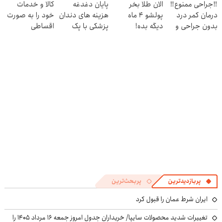
‼️جراحی ممنوع‼️
الان طلا بخر
پایان دغدغه
کالا و خدمات
کنی! 👈🏻
درمان کمر درد
پولشو 4 ماه
هزینه های دندان
خود را به صورت
پرسش‌نامه
بدون جراحی و
دیگه بده!
پزشکی با پک
اقساطی
دوره نقاهت
سرمایه‌گذاری طلا
سفید کننده
بفروشید
با اقساط بی‌بهره
خانگی
پربازدیدترین
پربحث‌ترین
ایران شرط عمان را قبول کرد
تغییرات شدید محصولات سایپا/ خریداران جدول امروز جمعه ۱۶ مرداد ۱۴۰۵ را