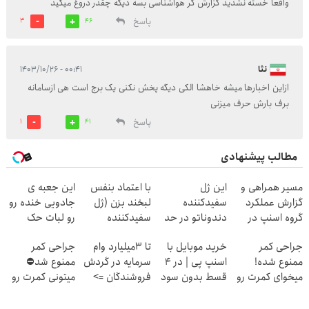
واقعاً خسته نشدید گزارش گر هواشناسی بسه دیگه چقدر دروغ میگید
پاسخ
3
46
نثا
۰۰:۴۱ - ۱۴۰۳/۱۰/۲۶
ازاین اخبارها میشه خاهشا الکی دیگه پخش نکنی یک برج است هی ازسامانه
برف بارش حرف میزنی
پاسخ
1
41
مطالب پیشنهادی
مسیر همراهی و
این ژل
با اعتماد بنفس
این جعبه ی
گزارش عملکرد
سفیدکننده
لبخند بزن (ژل
جادویی خنده رو
گروه اسنپ در
دندوناتو در حد
سفیدکننده
رو لبات حک
۱۴۰۴
لمینت سفید
دندان40%تخفیف)
میکنه
جراحی کمر
خرید موبایل با
تا 3میلیارد وام
جراحی کمر
میکنه
خرید40%تخفیف
ممنوع شده!
اسنپ پی | در ۴
سرمایه در گردش
ممنوع شد⛔
(40%تخفیف)
میخوای کمرت رو
قسط بدون سود
فروشندگان =>
میتونی کمرت رو
در منزل درمان
و کارمزد!
فروشگاهت رو
در منزل درمان
کنی؟
ثبت کن
کنی! 👈🏻