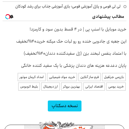
لی لی فومی و پازل آموزشی فومی؛ بازی آموزشی جذاب برای رشد کودکان
مطالب پیشنهادی
خرید موبایل با اسنپ پی | در ۴ قسط بدون سود و کارمزد!
این جعبه ی جادویی خنده رو رو لبات حک میکنه خرید40%تخفیف
با اعتماد بنفس لبخند بزن (ژل سفیدکننده دندان40%تخفیف)
پایان دغدغه هزینه های دندان پزشکی با پک سفید کننده خانگی
بازرسی جرثقیل
فرم ساز آنلاین
خرید مواد شیمیایی
امداد کرمان موتور
خرید یوسی
اقتصاد ایرانی
بهترین بروکر
ارز دیجیتال
بلیط اتوبوس
نسخه دسکتاپ