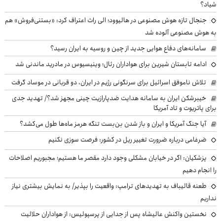
شیاد؟
جنجال تازه هوش مصنوعی در هالیوود؛ الی راث اعتراف کرد: «بستنی‌فروش» هم
به هوش مصنوعی آلوده شد
سامانه‌های دفاع هوایی جدید از چین و روسیه به ایران رسید؟
ادامه تابستان شیرین برای هواداران رئال؛ وینیسیوس در مادرید ماندنی شد
تلاش ناموفق اسرائیل برای سرنگونی رژیم در ایران، دو قربانی در موساد گرفت
خیبرشکن ایران به سامانه هدایت ضدپارازیت چینی مجهز شد؟/ تهدید جدی
برای پاتریوت و تاد آمریکا
آیا جنگ آمریکا و ایران و باز شدن بن‌بست تنگه هرمز ماه‌ها طول می‌کشد؟
ضرغامی درباره ضرورت تغییر ریل در کشور: فرصت سوزی نکنیم
پزشکیان: اگر در خیابان مشکلی وجود دارد مقصر ما هستیم؛ مجبوریم اصلاحات
را انجام دهیم
طعنه قالیباف به تهدیدهای ترامپ: واقعیت را بپذیر/ به نمایش بیشتری نیاز
نداریم
نخستین واکنش عالیشاه پس از جدایی از پرسپولیس: از هواداران حلالیت