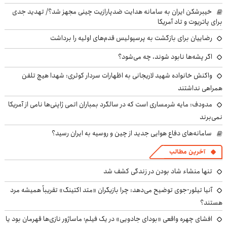
خیبرشکن ایران به سامانه هدایت ضدپارازیت چینی مجهز شد؟/ تهدید جدی
برای پاتریوت و تاد آمریکا
رضاییان برای بازگشت به پرسپولیس قدم‌های اولیه را برداشت
اگر پشه‌ها نابود شوند، چه می‌شود؟
واکنش خانواده شهید لاریجانی به اظهارات سردار کوثری: شهدا هیچ تلفن
همراهی نداشتند
مدودف: مایه شرمساری است که در سالگرد بمباران اتمی ژاپنی‌ها نامی از آمریکا
نمی‌برند
سامانه‌های دفاع هوایی جدید از چین و روسیه به ایران رسید؟
آخرین مطالب
تنها منشاء شاد بودن در زندگی کشف شد
آنیا تیلور-جوی توضیح می‌دهد: چرا بازیگران «متد اکتینگ» تقریباً همیشه مرد
هستند؟
افشای چهره واقعی «بودای جادویی» در یک فیلم؛ ماساژور نازی‌ها قهرمان بود یا