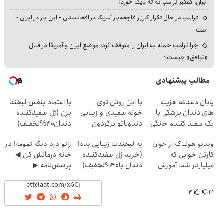
ایران؛ کفگیر ترامپ به ته دیگ خورد!
ترامپ در حال تکرار کارزار فاجعه‌بار آمریکا در افغانستان - این بار در ایران -
است
چرا ترامپ حمله به ایران را متوقف کرد؛ موضع ایران و آمریکا در قبال
«توافق» چیست؟
مطالب پیشنهادی
پایان دغدغه هزینه
با این روش توی
با اعتماد بنفس لبخند
های دندان پزشکی با
خونه،سفیدی و زیبایی
بزن (ژل سفیدکننده
پک سفید کننده خانگی
دندوناتو برگردون
دندان40%تخفیف)
(40%off)
ویدیو هولناک از جوان
به لبخندت زیبایی بده!
زانو درد دیگه تمومه! در
کارتن خوابی که
(خرید ژل سفیدکننده
خانه درمانش کن ◀
میلیاردر شد. آموزش
دندان با40%تخفیف)
پرسش‌نامه ▶
رایگان
۱۴
۱۴