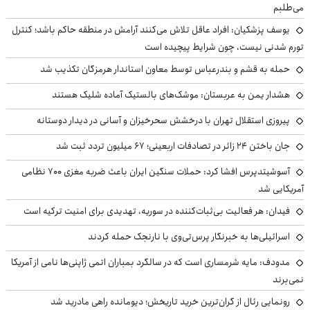
می‌طلبم
یوسف پزشکیان: افراد عاقل تلاش می‌کنند آرامش در منطقه حاکم باشد؛ کنترل
تورم شدنی نیست، چون شرایط پیچیده است
حمله به قشم و بندرعباس توسط معاون استاندار هرمزگان تکذیب شد
هشدار یمن به عربستان: موشک‌های بالستیک آماده شلیک هستند
پیروزی استقلال تهران با درخشش سحرخیزان و آسانی در دیدار دوستانه
جان باختن ۲۴ زائر در تصادفات اربعینی؛ ۶۷ میلیون تردد ثبت شد
آسوشیتدپرس افشا کرد: حملات سنگین ایران باعث ضربه مغزی ۷۰۰ نظامی
آمریکایی شد
فیدان: هر فعالیت بی‌ثبات‌کننده در سوریه، تهدیدی برای امنیت ترکیه است
اسرائیلی‌ها به خبرنگار پرس‌تی‌وی با نارنجک حمله کردند
مدودف: مایه شرمساری است که در سالگرد بمباران اتمی ژاپنی‌ها نامی از آمریکا
نمی‌برند
رونمایی رئال از گران‌ترین خرید تاریخش؛ دیومانده راهی مادرید شد