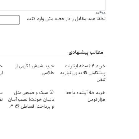
0
/
400
لطفا عدد مقابل را در جعبه متن وارد کنید
مطالب پیشنهادی
خرید 4 قسطه اینترنت
خرید شمش 1 گرمی از
خر
پیشگامان ☎️ بدون نیاز به
طلاسی
از ۰.۵ گرم تا ۰
تلفن
خرید طلا آبشده با 100
🦷 سبک و طبیعی مثل
سر
هزار تومن
دندان خودت! نصب آسان
نق
و پرداخت اقساطی 💳 📍
تهران