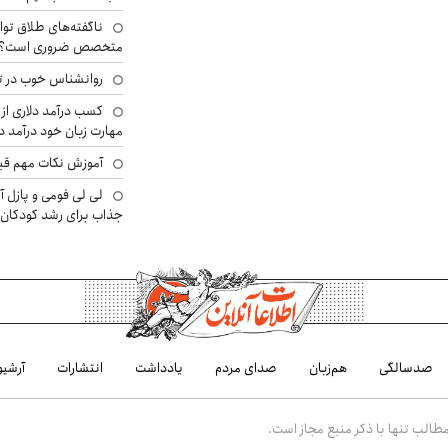
ناگفته‌های طلاق توا
متخصص ضروری است؟
روانشناس خوب در ت
کسب درآمد دلاری از 
مهارت زبان خود درآمد د
آموزش نکات مهم قبل 
لی لی فومی و پازل آ
جذاب برای رشد کودکان
صدسالگی
هم‌زبان
صدای مردم
یادداشت
انتشارات
آرشیو
الب تنها با ذکر منبع مجاز است.