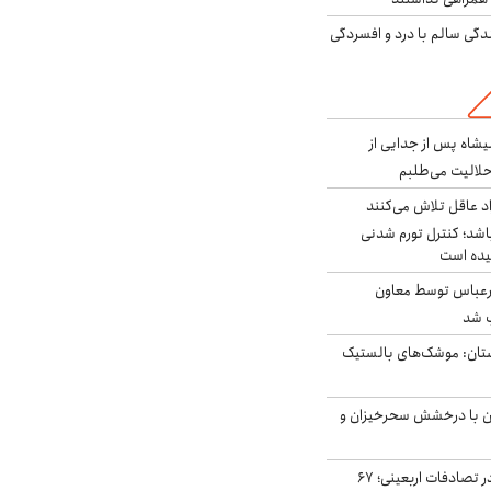
دگی سالم با درد و افسردگی
شاه پس از جدایی از
حلالیت می‌طلبم
د عاقل تلاش می‌کنند
اشد؛ کنترل تورم شدنی
یده است
رعباس توسط معاون
ب شد
تان: موشک‌های بالستیک
ان با درخشش سحرخیزان و
جان باختن ۲۴ زائر در تصادفات اربعینی؛ ۶۷