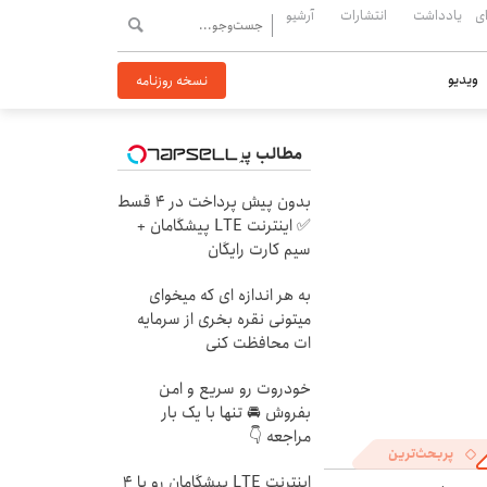
ی
یادداشت
انتشارات
آرشیو
ویدیو
نسخه روزنامه
مطالب پیشنهادی
بدون پیش پرداخت در 4 قسط
✅ اینترنت LTE پیشگامان +
سیم کارت رایگان
به هر اندازه ای که میخوای
میتونی نقره بخری از سرمایه
ات محافظت کنی
خودروت رو سریع و امن
بفروش 🚘 تنها با یک بار
مراجعه 👇
پربحث‌ترین
اینترنت LTE پیشگامان رو با 4