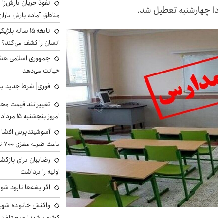
نفوذ جریان بارش‌زا ب
مناطق آماده بارش باران
نابغه ۱۵ ساله 
انسان را کشف می‌کند؟
جمهوری اسلامی هشد
خیانت می‌دهد
فوری| شرط جدید برا
تغییر تند قیمت محصو
امروز پنجشنبه ۱۵ مرداد ۱۴۰۵ +جدول
آسوشیتدپرس افشا ک
باعث ضربه مغزی ۷۰۰ نظامی آمریکایی شد
رضاییان برای بازگش
اولیه را برداشت
اگر پشه‌ها نابود شو
واکنش خانواده شهید 
کوثری: شهدا هیچ تلفن 