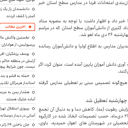
ان‌بندی امتحانات فردا در مدارس سطح استان خبر
دانشمندان راز یک زن
کمتر را کشف کردند
 خبر داد و اظهار داشت: با توجه به مصوبه ستاد
آخرین مطالب
د کثیری از دانش‌آموزان سطح استان که در مراسم
ه لغو شد.
نخستین واکنش عالی
پرسپولیس: از هواداران 
ران مدارس به اطلاع اولیا و دانش‌آموزان رسانده
یوسف پزشکیان: افرا
آرامش در منطقه حاکم ب
 آوری دانش آموزان پایین آمده است، عنوان کرد: اگر
نیست، چون شرایط پیچ
کنند.
حمله به قشم و بند
هیچ‌گونه تصمیمی مبنی بر تعطیلی مدارس گرفته
استاندار هرمزگان تکذی
هشدار یمن به عربس
آماده شلیک هستند
پیروزی استقلال تهر
زایش رطوبت (مه)، کاهش دما و به دنبال آن تجمع
آسانی در دیدار دوستانه
آلاینده‌های جوی و استمرار آن در روز چهارشنبه مورخ ۲۶ دی‌ماه، حسب تصمیمات اتخاذ شده در کارگروه
ز تحصیلی در شهرستان های اهواز، حمیدیه، باوی،