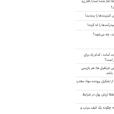
طلا آغاز شده است/ فلز زرد
د؟
ش کمربندها را ببندید!
‌درآمدها را له کرده!
ند، چه می‌شود؟
د آماده : کدام راه برای
ر است؟
ی جرثقیل ها: هر بازرسی
 باشد
از تشکیل پرونده مواد مخدر؛
فظ ارزش پول در شرایط
 چگونه یک کیف مرتب و