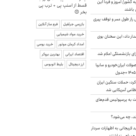
ه کشور/ امروز و فردا این
قسط از اسنپ پی + ترب پی
 باشند
بخر 😍
بلژیکی راز طول عمر و توقف پیری
بازرسی جرثقیل
فرم ساز آنلاین
خرید مواد شیمیایی
ار داد: این سخنان بوی
امداد کرمان موتور
خرید یوسی
ی بازنشستگی اعلام شد
اقتصاد ایرانی
بهترین بروکر
ارز دیجیتال
بلیط اتوبوس
لات ایران‌خودرو و سایپا
رد: حملات سنگین ایران
ت به پرسپولیس قدم‌های
ند، چه می‌شود؟
لاریجانی به اظهارات سردار
همراهی نداشتند