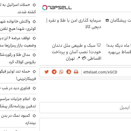
حملات اسرائیل به ل
کشته شدند
ترنت پیشگامان ☎️
سرمایه گذاری امن با طلا و نقره |
واکنش خانواده شهید 
دیجی کالا
کوثری: شهدا هیچ تلفن 
توقف عرض
وضعیت بازار رمزارزها
الان طلا بخر پولشو 4 ماه دیگه بده!
🦷 سبک و طبیعی مثل دندان
اقساط بی‌بهره
خودت! نصب آسان و پرداخت
مدال طلا و رکوردشکنی
اقساطی 💳 📍 تهران
بلاروس کولاک کرد
حمله تند لوئیز فیگو 
فریبکارترینی!
فناوری دید در شب 
اعلام جزئیات مراسم 
تدفین روزنامه‌نگار پیشک
کمبود نمک در بدن می
بیندازد