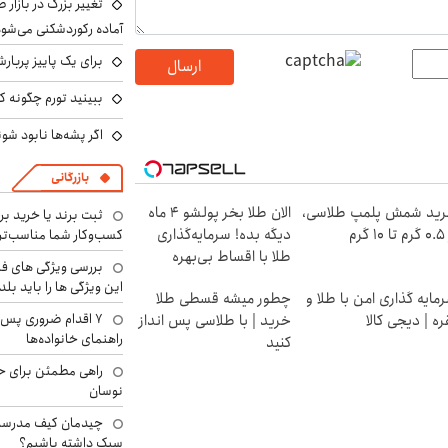
تغییر بزرگ در بازار 
آماده رکوردشکنی می‌شو
برای یک پاییز پربار
ارسال
ببینید تورم چگونه کم
اگر پشه‌ها نابود شو
بازرگانی
ید شمش پلمپ طلاسی،
الان طلا بخر پولشو 4 ماه
ثبت برند یا خرید برن
۱ گرم
دیگه بده! سرمایه‌گذاری
کسب‌وکار شما مناسب‌ت
طلا با اقساط بی‌بهره
بررسی ویژگی های فن
این ویژگی ها را باید بلد
مایه گذاری امن با طلا و
چطور میشه قسطی طلا
۷ اقدام ضروری پس 
ره | دیجی کالا
خرید | با طلاسی پس انداز
راهنمای خانواده‌ها
کنید
راهی مطمئن برای ح
نوسان
چیدمان کیف مدرسه؛
سبک داشته باشیم؟