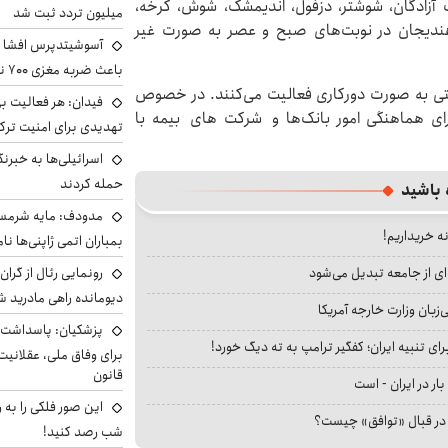
شت آزادگان، شوشتر، دزفول، اندیمشک، شوش، کرخه،
میلیون تردد ثبت شد
 هندیجان در نوبت‌های صبح و عصر به صورت غیر
آسوشیتدپرس افشا ک
باعث ضربه مغزی ۷۰۰ نظامی آمریکایی شد
لتی به صورت دورکاری فعالیت می‌کنند. در خصوص
فیدان: هر فعالیت بی
ای هماهنگی امور بانک‌ها و شرکت های بیمه با
تهدیدی برای امنیت ترک
اسرائیلی‌ها به خبرنگ
حمله کردند
 باشید
مدودف: مایه شرمسا
نه خریداریم!
بمباران اتمی ژاپنی‌ها نام
رونمایی رئال از گرا
ای از جامعه تبدیل می‌شود
دیومانده راهی مادرید ش
بان وزارت خارجه آمریکا
پزشکیان: پاسداشت 
ای تنبیه ایران؛ کفگیر ترامپ به ته دیگ خورد!
برای وفاق ملی، عقلانیت
قانون
بار در ایران - است
این صور فلکی را به ر
ا در قبال «توافق» چیست؟
شب رصد کنید!