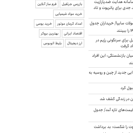
امانه هدایت ضدپارازیت
بازرسی جرثقیل
فرم ساز آنلاین
جدی برای پاتریوت و تاد
خرید مواد شیمیایی
لات سایپا/ خریداران جدول
امداد کرمان موتور
خرید یوسی
اقتصاد ایرانی
بهترین بروکر
ل برای سرنگونی رژیم در
ارز دیجیتال
بلیط اتوبوس
اد گرفت
یان بازنشستگی: این افراد
ایی جدید از چین و روسیه به
بول کرد
دن در زندگی کشف شد
 قیمت‌های تازه آمد/ جدول
ت را شکست: بد برداشت