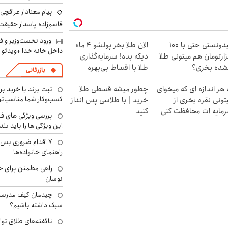
پیام معنادار عراقچی د
قاسم‌زاده پاسدار حقیقت
ورود نخست‌وزیر و ف
میدونستی حتی با ۱۰۰
الان طلا بخر پولشو 4 ماه
داخل خانه خدا +ویدئو
ارتومان هم میتونی طلا
دیگه بده! سرمایه‌گذاری
شده بخری؟
طلا با اقساط بی‌بهره
بازرگانی
 هر اندازه ای که میخوای
چطور میشه قسطی طلا
ثبت برند یا خرید برن
کسب‌وکار شما مناسب‌ت
تونی نقره بخری از
خرید | با طلاسی پس انداز
مایه ات محافظت کنی
کنید
بررسی ویژگی های فن
این ویژگی ها را باید بلد
۷ اقدام ضروری پس 
راهنمای خانواده‌ها
راهی مطمئن برای ح
نوسان
چیدمان کیف مدرسه؛
سبک داشته باشیم؟
ناگفته‌های طلاق توا