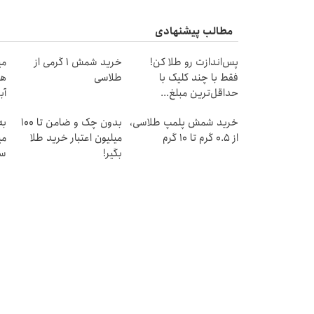
مطالب پیشنهادی
پس‌اندازت رو طلا کن!
خرید شمش 1 گرمی از
فقط با چند کلیک با
طلاسی
هز
حداقل‌ترین مبلغ...
آب
خرید شمش پلمپ طلاسی،
بدون چک و ضامن تا 100
به
از ۰.۵ گرم تا ۱۰ گرم
میلیون اعتبار خرید طلا
می
بگیر!
سر