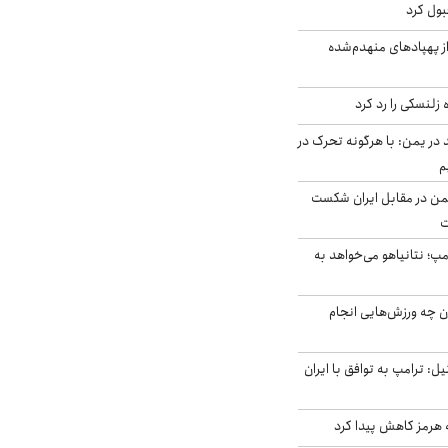
بول کرد
ز پهپادهای منهدم‌شده
زلنسکی را رد کرد
در یمن: با هرگونه تحرک در
م
من در مقابل ایران شکست
ت
مپ؛ نتانیاهو می‌خواهد به
ن چه ورزش‌هایی انجام
نال ۱۴ اسرائیل: ترامپ به توافق با ایران
ه هرمز کاهش پیدا کرد