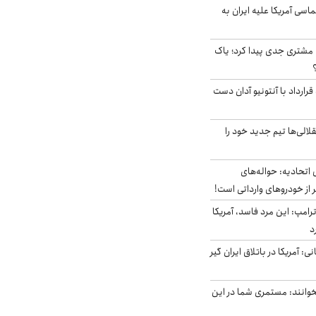
سی آمریکا علیه ایران به
مشتری جدی پیدا کرد؛ یاک
رارداد با آنتونیو آدان دست
الی‌ها تیم جدید خود را
تحادیه: حواله‌های
 از خودروهای وارداتی است!
رامپ: این مرد فاسد، آمریکا
د
ی: آمریکا در باتلاق ایران گیر
وانند: مستمری شما در این