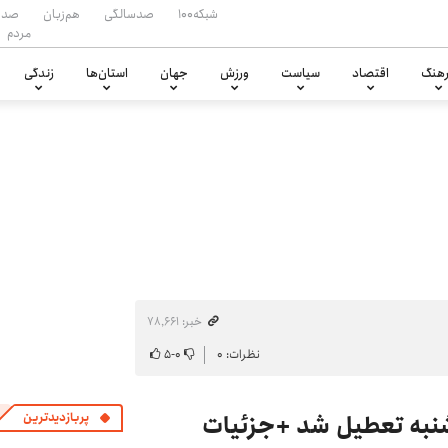
شبکه۱۰۰
صدسالگی
هم‌زبان
صدا
مردم
هنگ
اقتصاد
سیاست
ورزش
جهان
استان‌ها
زندگی
خبر: ۷۸٬۶۶۱
نظرات: ۰
۰
-
۵
شنبه تعطیل شد +جزئیات
پربازدیدترین