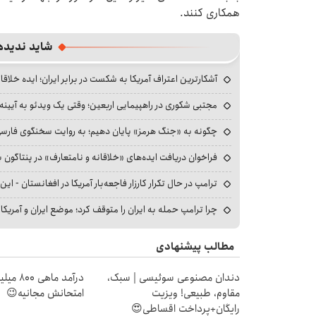
همکاری کنند.
شاید ندیده
آشکارترین اعتراف آمریکا به شکست در برابر ایران؛ ایده خلاقا
مجتبی شکوری در راهپیمایی اربعین؛ وقتی یک ویدئو به آیینه‌
چگونه به «جنگ هرمز» پایان دهیم؛ به روایت سخنگوی فارسی‌ز
فراخوان دریافت ایده‌های «خلاقانه و نامتعارف» در پنتاگون بر
ترامپ در حال تکرار کارزار فاجعه‌بار آمریکا در افغانستان - این 
چرا ترامپ حمله به ایران را متوقف کرد؛ موضع ایران و آمریک
مطالب پیشنهادی
دندان مصنوعی سوئیسی | سبک،
درآمد ما
مقاوم، طبیعی! ویزیت
امتحانش مجانیه😉
رایگان+پرداخت اقساطی😍