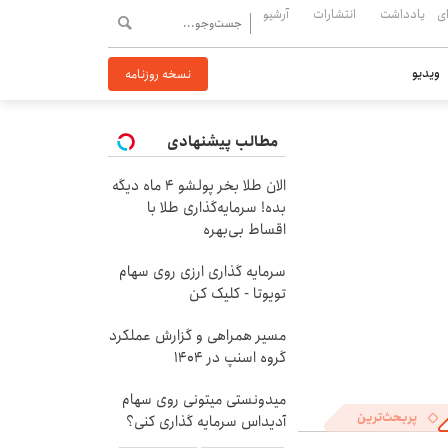
ی
یادداشت
انتشارات
آرشیو
ویدیو
نسخه روزنامه
مطالب پیشنهادی
الان طلا بخر پولشو 4 ماه دیگه
بده! سرمایه‌گذاری طلا با
اقساط بی‌بهره
سرمایه گذاری ارزی روی سهام
تویوتا - کلیک کن
مسیر همراهی و گزارش عملکرد
گروه اسنپ در ۱۴۰۴
میدونستی میتونی روی سهام
پربحث‌ترین
آدیداس سرمایه گذاری کنی؟