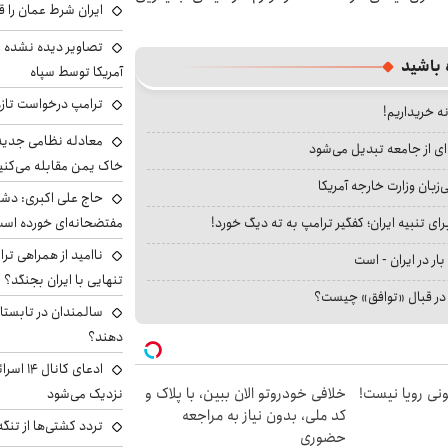
ایران شرط عمان را ق
تصاویر دیده نشده ا
 باشید
آمریکا توسط سپاه
ترامپ درخواست تازه 
نه خریداریم!
معادله نظامی جدید 
ای از جامعه تبدیل می‌شود
خاک یمن مقابله می‌کنی
بان وزارت خارجه آمریکا
حاج علی اکبری: دش
ای تنبیه ایران؛ کفگیر ترامپ به ته دیگ خورد!
مفتضحانه‌ای خورده اس
ناامید از همراهی ترا
بار در ایران - است
تنهایی با ایران بجنگد؟
ا در قبال «توافق» چیست؟
سالمندان در تابستا
دهند؟
ادعای کا
هی 800 میلیونی رویا نیست!
خلافی خودروتو الان ببین، با پلاک و
نزدیک می‌شود
کد ملی، بدون نیاز به مراجعه
تردد کشتی‌ها از تنگ
حضوری