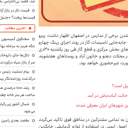
شد، قصد بی‌احترامی به 
قیمت‌ها ریخت؟ +جدول
آخرین مطالب
 برخی از مدارس در اصفهان اظهار داشت: پیرو
سخنگوی کمیسیون ا
جابه‌جایی تاسیسات گاز در روند اجرای رینگ چهارم
تنگه هرمز به مرحله نها
حفاطتی شهر اصفهان در محدده منطقه ۱۵ شهر و روستاهای بخش مرکزی و قطع گاز طی روز یکشنبه ۳۰دی
دلال‌ها جای داروخانه
 محلات دهنو و خاتون آباد و روستاهای هفتشویه،
سر از بازار سیاه درآوردند
صورت غیرحضوری خواهد بود.
پیام تسلیت رئیس بنی
درگذشت روزنامه‌نگار پ
طیل است؟
رشد ۱۰۰۰ درص
ساخت هر متر خانه چقد
الت آماده‌باش در آمد
شمال کشور زیر رگبار
ین شهرهای ایران معرفی شدند
می‌شود
 به تمامی مشترکین در مناطق فوق تاکید می‌گردد
مقصد بعدی رامین رض
صول ایمنی در استفاده از لوازم گرمایشی جایگزین