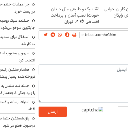
چرا عملیات خشم حما
ن کارتن خوابی
🦷 سبک و طبیعی مثل دندان
بن‌بست خورد
ش رایگان
خودت! نصب آسان و پرداخت
جنگنده سبک روسیه 
اقساطی 💳 📍 تهران
جایگزین سوخو می‌شود؟
استقلال برای تمدید ق
به کار شد
سرمربی محبوب استقل
انتخاب کرد
هشدار سنگین رئیس ا
فروخته‌شده بسیار بیشتر
حمله تند سندرز به ت
را وارد جنگی فاجعه‌بار کر
اعتراف رسانه پاکستان
افتاد
ارسال
بازنشستگان حتما بخ
درصورت قطع می‌شود