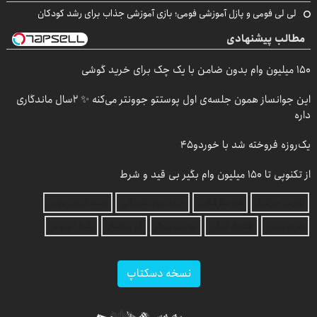
لی لی فومی و پازل آموزشی فومی؛ بازی آموزشی جذاب برای رشد کودکان
مطالب پیشنهادی
150 میلیون وام بدون ضامن با یک چک برای خرید گوشی
این جوانساز همون جلسه‌ی اول پوستتو جوونتر می‌کنه ✨ 2سال ماندگاری
داره
یک‌روزه فروخته شد با خوردو45
از تکنوپی تا 150 میلیون وام بگیر بی قید و شرط
بازرسی جرثقیل
فرم ساز آنلاین
خرید مواد شیمیایی
امداد کرمان موتور
خرید یوسی
اقتصاد ایرانی
بهترین بروکر
ارز دیجیتال
بلیط اتوبوس
نسخه دسکتاپ