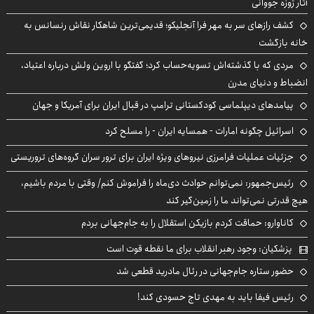
آثار ژوزه جووانی
کشف رازهای سر به مهر فرا آنجلیکو؛ قدیمی‌ترین شاهکار نقاش رنسانس به
خانه بازگشت
مردی که با گذشته‌اش تسویه‌حساب کرد؛ گفتگو با اروین ولش درباره اعتیاد،
انضباط و دنیای مدرن
پیامدهای دیپلماسی کودکستانی ترامپ در قبال ایران برای آمریکا و جهان
اسرائیل چگونه امارات - همسایه ایران - را مسلح کرد
جزئیات عملیات فرامرزی نیروهای ویژه ایران برای ترور سران گروه‌های تروریستی
رئیس‌جمهور: نمی‌توانم حوادث دی‌ماه را فراموش کنم/ وقتی با مردم باشیم،
هیچ قدرتی نمی‌تواند ما را زمین‌گیر کند
کاناوارو: حماقت کردم بازیکن استقلال را به جام‌جهانی بردم
پزشکیان: وجود رهبر انقلاب برای ما نقطه قوت است
حضور ستاره جام‌جهانی در رئال مادرید قطعی شد
رئیس فیفا باید به مهدی تاج حسودی کند!