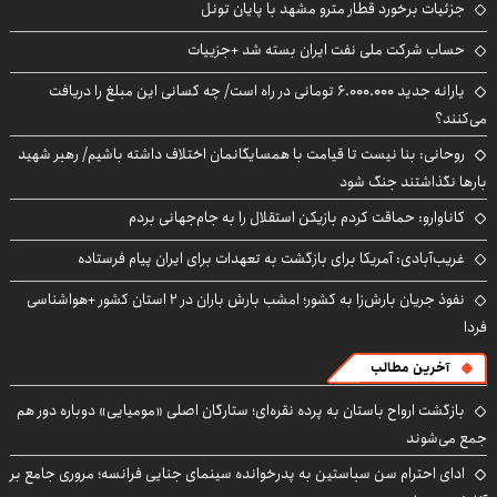
جزئیات برخورد قطار مترو مشهد با پایان تونل
حساب‌ شرکت ملی نفت ایران بسته شد +جزییات
یارانه جدید ۶.۰۰۰.۰۰۰ تومانی در راه است/ چه کسانی این مبلغ را دریافت
می‌کنند؟
روحانی: بنا نیست تا قیامت با همسایگانمان اختلاف داشته باشیم/ رهبر شهید
بارها نگذاشتند جنگ شود
کاناوارو: حماقت کردم بازیکن استقلال را به جام‌جهانی بردم
غریب‌آبادی: آمریکا برای بازگشت به تعهدات برای ایران پیام فرستاده
نفوذ جریان بارش‌زا به کشور؛ امشب بارش باران در ۲ استان کشور +هواشناسی
فردا
آخرین مطالب
بازگشت ارواح باستان به پرده نقره‌ای؛ ستارگان اصلی «مومیایی» دوباره دور هم
جمع می‌شوند
ادای احترام سن سباستین به پدرخوانده سینمای جنایی فرانسه؛ مروری جامع بر