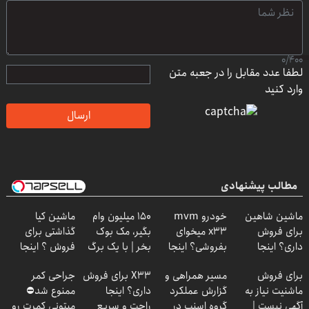
0
/
400
لطفا عدد مقابل را در جعبه متن
وارد کنید
ارسال
مطالب پیشنهادی
ماشین شاهین
خودرو mvm
150 میلیون وام
ماشین کیا
برای فروش
x33 میخوای
بگیر، مک بوک
گذاشتی برای
داری؟ اینجا
بفروشی؟ اینجا
بخر | با یک برگ
فروش ؟ اینجا
سریع و راحت
به سرعت فروش
چک
سریع و راحت
برای فروش
مسیر همراهی و
X33 برای فروش
جراحی کمر
بفروش
میره
بفروش
ماشنیت نیاز به
گزارش عملکرد
داری؟ اینجا
ممنوع شد⛔
آگهی نیست |
گروه اسنپ در
راحت و سریع
میتونی کمرت رو