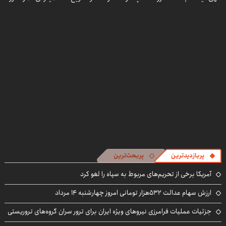
اینجا راحت
۱۴۰۴
بفروشش
در منزل درمان
بفروشش
کنی! 👈🏻
پرسش‌نامه
پربازدیدترین
پربحث‌ترین
آمریکا برخی از تحریم‌های مربوط به سپاه را لغو کرد
ارزش سهام عدالت ۵۳۲هزار تومانی امروز چهارشنبه ۱۴ مرداد
جزئیات عملیات فرامرزی نیروهای ویژه ایران برای ترور سران گروه‌های تروریستی