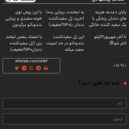
پایان دغدغه هزینه
به لبخندت زیبایی بده!
با این روش توی
های دندان پزشکی با
(خرید ژل سفیدکننده
خونه،سفیدی و زیبایی
پک سفید کننده خانگی
دندان با40%تخفیف)
دندوناتو برگردون
(40%off)
تا آخر شهریور12کیلو
این ژل سفیدکننده
با اعتماد بنفس لبخند
لاغر شو😍
دندوناتو در حد لمینت
بزن (ژل سفیدکننده
سفید میکنه
دندان40%تخفیف)
(40%تخفیف)
۰
۰
شما چه نظری دارید؟