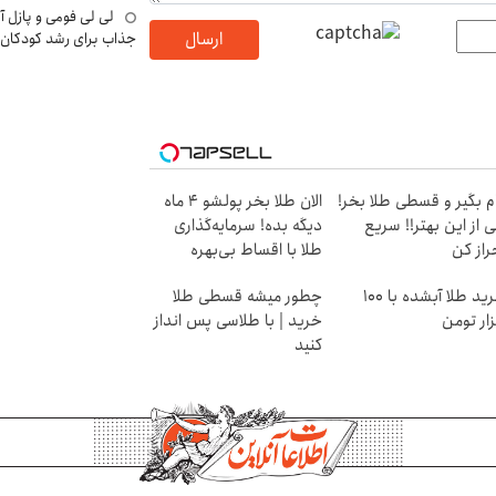
لی لی فومی و پازل آ
ارسال
جذاب برای رشد کودکان
م بگیر و قسطی طلا بخر!
الان طلا بخر پولشو 4 ماه
 از این بهتر!! سریع
دیگه بده! سرمایه‌گذاری
راز کن
طلا با اقساط بی‌بهره
خرید طلا آبشده با 100
چطور میشه قسطی طلا
ار تومن
خرید | با طلاسی پس انداز
کنید