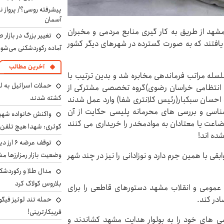
پیشرفته روسی؟/ پرواز ن
آسمان
مشهد از طریق به کار گیری منابع مردمی و مخبران
تغییر بزرگ در بازار 
یافتند که به صورت گسترده در شهرهای دیگر کشور
آماده رکوردشکنی می‌شو
آخرین مطالب
سلسله مراتب فرماندهی مخابره شد و بدین ترتیب با
حملات اسرائیل به ل
ه انتظامی خراسان رضوی)گروه تخصصی مشترکی از
کشته شدند
 احسان سبکبار(رئیس کلانتری شفا) وارد عمل شدند
شناسی و بررسی های محرمانه پلیسی حکایت از آن
واکنش خانواده شهید 
ضاعت یا معتادان به موادمخدر را خریداری می کنند
کوثری: شهدا هیچ تلفن 
ده اند!
توقف عرض
بقی با همین جرم دارد و نوزادانی را نیز در چند شهر
وضعیت بازار رمزارزها
مدال طلا و رکوردشکنی
بلاروس کولاک کرد
مومی و انقلاب مشهد دستورهای قاطعی را برای
در کند.
حمله تند لوئیز فیگو 
فریبکارترینی!
ی های خود را به بولوار هدایت مشهد کشاندند و