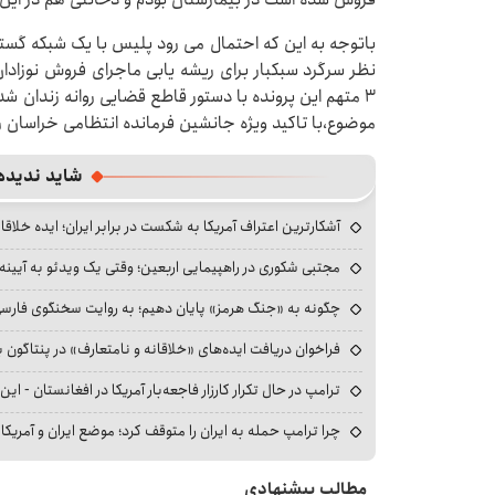
باتوجه به این که احتمال می رود پلیس با یک شبکه گستر
نظر سرگرد سبکبار برای ریشه یابی ماجرای فروش نوزادا
۳ متهم این پرونده با دستور قاطع قضایی روانه زندان 
موضوع،با تاکید ویژه جانشین فرمانده انتظامی خراسان 
شاید ندیده
آشکارترین اعتراف آمریکا به شکست در برابر ایران؛ ایده خلاقا
مجتبی شکوری در راهپیمایی اربعین؛ وقتی یک ویدئو به آیینه‌
چگونه به «جنگ هرمز» پایان دهیم؛ به روایت سخنگوی فارسی‌ز
فراخوان دریافت ایده‌های «خلاقانه و نامتعارف» در پنتاگون بر
ترامپ در حال تکرار کارزار فاجعه‌بار آمریکا در افغانستان - این 
چرا ترامپ حمله به ایران را متوقف کرد؛ موضع ایران و آمریک
مطالب پیشنهادی