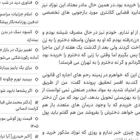
فناوری دید در شب 
ا خریده بود.در همین حال مادر معتاد این نوزاد نیز
دایره قضایی کلانتری مورد بازجویی های تخصصی
اعلام جزئیات مراسم 
تدفین روزنامه‌نگار پیشک
اعی از او ندارم. خودم نیز در حال مصرف شیشه بودم و
کمبود نمک در بدن می
«ن»رفته بودم که او به عنوان واسطه دخترم را به زن
بیندازد
ون تومان به من پرداخت کردند ولی بعد از گذشت یک هفته از این ماجرا
تغییر بزرگ در بازار 
س بگیرم اما وقتی با زنی که دخترم را خریده بود
آماده رکوردشکنی می‌شو
برای یک پاییز پربار
ان این که خواهرم در زمینه رحم های اجاره ای قانونی
ببینید تورم چگونه کم
کند،به افسر تحقیق پرونده گفت: من از طریق
طر اعتیاد شدید به مواد مخدر صنعتی نمی توانست از
اگر پشه‌ها نابود شو
ا به بهزیستی تحویل بدهد، این بود که من آن دختر
[دکتر محمدعلی فی
یلیون تومان برای فردی خریدم که با وجود درمان های متعدد باز هم
کرامت انسانی
نمی خواهد دخترش را بفروشد من هم گفتم باید پول
۱۴۰۵
 چیزی خبر ندارم و روزی که نوزاد مذکور خرید و
[اکبر حیدری] آیا ت
زمینه نداشتم.