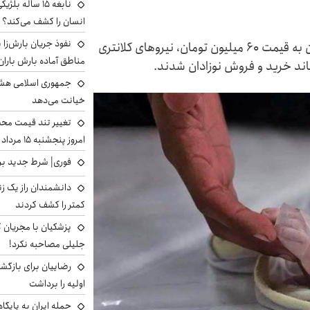
نابغه ۱۵ ساله 
انسان را کشف می‌کند؟
نفوذ جریان بارش‌زا ب
در پی افشای ماجرای تلخ فروش یک دختر نوجوان به قیمت ۶۰ میلیون تومان، نیروهای کلانتری
مناطق آماده بارش باران
ند خرید و فروش نوزادان شدند.
جمهوری اسلامی هشد
خیانت می‌دهد
تغییر تند قیمت محصو
امروز پنجشنبه ۱۵ مرداد ۱۴۰۵ +جدول
فوری| شرط جدید برا
دانشمندان راز یک زن
کمتر را کشف کردند
پزشکیان با مجریان 
جلیلی مصاحبه نکرد!
رضاییان برای بازگش
اولیه را برداشت
حمله ایران به پایگاه