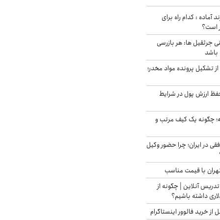
د آماده : کدام راه برای
ر است؟
ی جرثقیل ها: هر بازرسی
 باشد
از تشکیل پرونده مواد مخدر؛
فظ ارزش پول در شرایط
 چگونه یک کیف مرتب و
فقی در ایران؛ چرا حضور وکیل
هران با قیمت مناسب
تدریس آنلاین | چگونه از
لاری داشته باشیم؟
از خرید فالوور اینستاگرام