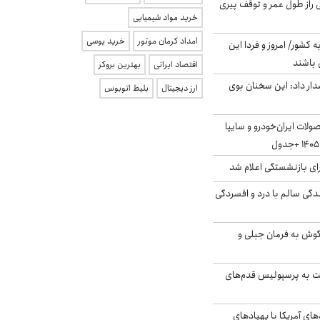
بلژیکی راز طول عمر و توقف پیری
خرید مواد شیمیایی
امداد کرمان موتور
خرید یوسی
ه کشور/ امروز و فردا این
 باشند
اقتصاد ایرانی
بهترین بروکر
ار داد: این سخنان بوی
ارز دیجیتال
بلیط اتوبوس
لات ایران‌خودرو و سایپا
ی بازنشستگی اعلام شد
دگی سالم با درد و افسردگی
گوش به فرمان جبلی و
ت به پرسپولیس قدم‌های
‌های آمریکا با پهپادهای