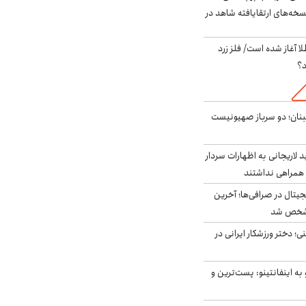
سخه‌های ارتقایافته شاهد در
طلا آغاز شده است/ فلز زرد
د؟
بنان؛ دو سرباز صهیونیست
لاریجانی به اظهارات سردار
همراهی نداشتند
ه ۶ ارز دیجیتال در صرافی‌ها؛ آخرین
 مشخص شد
؛ دختر ورزشکار ایرانی در
به اینفانتینو: پست‌ترین و