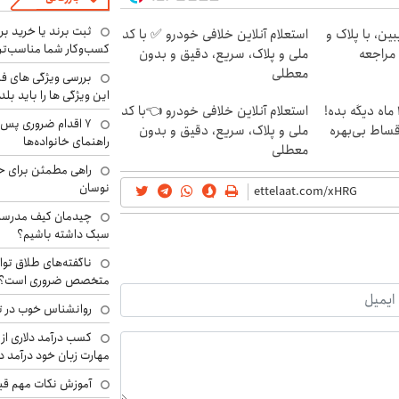
ثبت برند یا خرید برن
ین، با پلاک و
استعلام آنلاین خلافی خودرو ✅ با کد
کسب‌وکار شما مناسب‌ت
 مراجعه
ملی و پلاک، سریع، دقیق و بدون
معطلی
بررسی ویژگی های فن
این ویژگی ها را باید بلد
الان طلا بخر پولشو 4 ماه دیگه بده!
استعلام آنلاین خلافی خودرو 👈با کد
۷ اقدام ضروری پس 
اقساط بی‌بهره
ملی و پلاک، سریع، دقیق و بدون
راهنمای خانواده‌ها
معطلی
راهی مطمئن برای ح
نوسان
چیدمان کیف مدرسه؛
سبک داشته باشیم؟
ناگفته‌های طلاق توا
متخصص ضروری است؟
روانشناس خوب در ت
کسب درآمد دلاری از 
مهارت زبان خود درآمد د
آموزش نکات مهم قبل 