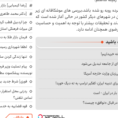
[رضا کیمیایی] بازار
ده روبه رو شده باشد،بررسی های موشکافانه ای زیر
[دکتر محمد طاهری]
ن در شهرهای دیگر کشور در حالی آغاز شده است که
چرا اردبیل قطب گر
شدند و تحقیقات بیشتر با توجه به اهمیت و حساسیت
کل میراث فرهنگی استان
رضوی همچنان ادامه دارد.
فرمان بازار طلا به 
 باشید
لطفا شهرداری رسید
نه خریداریم!
تنها زندگی کردن سل
ای از جامعه تبدیل می‌شود
پیام تسلیت وزیر ف
نویسنده پیشکسوت مطب
بان وزارت خارجه آمریکا
فوری| شرط جدید برا
ای تنبیه ایران؛ کفگیر ترامپ به ته دیگ خورد!
ردزنی محل استقرار ش
بار در ایران - است
تماس تلفنی؟
ا در قبال «توافق» چیست؟
قوه قضاییه به خدمت
بازرگانی