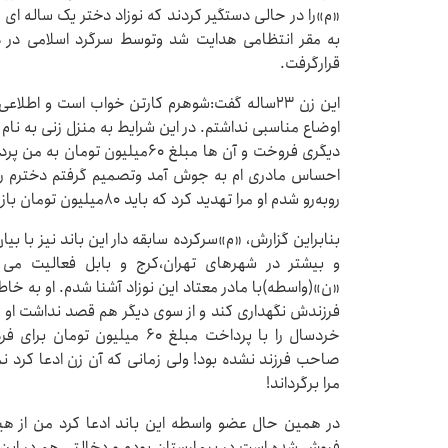
«م»را در حالی دستگیر کردند که نوزاد دختر یک ساله ای ر
به مقر انتظامی هدایت شد وتوسط سرگرد اسلامی در 
قرارگرفت.
این زن ۲۳ساله گفت:شوهرم کارتن خواب است و اطل
اوضاع مناسبی نداشتم. در این شرایط به منزل زنی به نام 
دیگری فروخت و آن ها مبلغ ۶۰میلی
احساس مادری ام به جوش آمد وتصمیم گرفتم دخترم را پ
روبه‌رو شدم او مرا تهدید کرد که باید ۸۰میلیون تومان بازگردانم و گر نه دخترم را به تهران می فرستد!
بنابراین گزارش، «م»سرکرده سابقه دار این باند نیز با بی
و بیشتر در شهرهای تهران،کرج و بابل فعالیت می 
«ن»(واسطه)با مادر معتاد این نوزاد آشنا شدم. او به خا
فرزندش نگهداری کند و از سوی دیگر هم قصد نداشت او ر
خردسال را با پرداخت مبلغ ۶۰ م
صاحب فرزند نشده بود! ولی زمانی که آن زن ادعا کرد 
مرا برگرداند!
در همین حال عضو واسطه این باند ادعا کرد من از هیچ
فروش شده است در بیمارستان بودم و دخالتی هم در این 