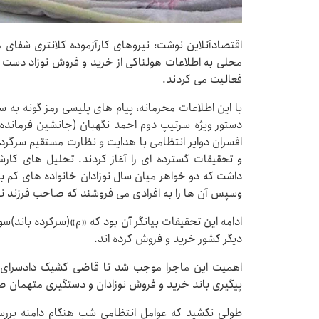
اقتصادآنلاین نوشت: نیروهای کارآزموده کلانتری شفای 
محلی به اطلاعات هولناکی از خرید و فروش نوزاد دست 
فعالیت می کردند.
با این اطلاعات محرمانه، پیام های پلیسی رمز گونه به 
دستور ویژه سرتیپ دوم احمد نگهبان (جانشین فرماند
افسران دوایر انتظامی با هدایت و نظارت مستقیم سرگرد
و تحقیقات گسترده ای را آغاز کردند. تحلیل های کار
داشت که دو خواهر میان سال نوزادان خانواده های کم ب
وسپس آن ها را به افرادی می فروشند که صاحب فرزند نش
ادامه این تحقیقات بیانگر آن بود که «م»(سرکرده باند)سوا
دیگر کشور خرید و فروش کرده اند.
اهمیت این ماجرا موجب شد تا قاضی کشیک دادسرای ع
پیگیری باند خرید و فروش نوزادان و دستگیری متهمان صا
طولی نکشید که عوامل انتظامی شب هنگام دامنه بررس