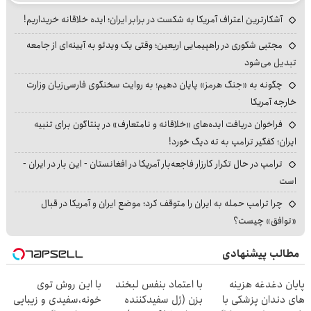
آشکارترین اعتراف آمریکا به شکست در برابر ایران؛ ایده خلاقانه خریداریم!
مجتبی شکوری در راهپیمایی اربعین؛ وقتی یک ویدئو به آیینه‌ای از جامعه
تبدیل می‌شود
چگونه به «جنگ هرمز» پایان دهیم؛ به روایت سخنگوی فارسی‌زبان وزارت
خارجه آمریکا
فراخوان دریافت ایده‌های «خلاقانه و نامتعارف» در پنتاگون برای تنبیه
ایران؛ کفگیر ترامپ به ته دیگ خورد!
ترامپ در حال تکرار کارزار فاجعه‌بار آمریکا در افغانستان - این بار در ایران -
است
چرا ترامپ حمله به ایران را متوقف کرد؛ موضع ایران و آمریکا در قبال
«توافق» چیست؟
مطالب پیشنهادی
پایان دغدغه هزینه
با اعتماد بنفس لبخند
با این روش توی
های دندان پزشکی با
بزن (ژل سفیدکننده
خونه،سفیدی و زیبایی