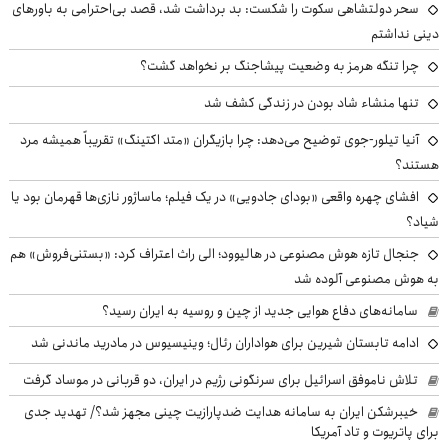
سحر دولتشاهی سکوت را شکست: بد برداشت شد، قصد بی‌احترامی به باورهای
دینی نداشتم
چرا تنگه هرمز به وضعیت پیشاجنگ بر نخواهد گشت؟
تنها منشاء شاد بودن در زندگی کشف شد
آنیا تیلور-جوی توضیح می‌دهد: چرا بازیگران «متد اکتینگ» تقریباً همیشه مرد
هستند؟
افشای چهره واقعی «بودای جادویی» در یک فیلم؛ ماساژور نازی‌ها قهرمان بود یا
شیاد؟
جنجال تازه هوش مصنوعی در هالیوود؛ الی راث اعتراف کرد: «بستنی‌فروش» هم
به هوش مصنوعی آلوده شد
سامانه‌های دفاع هوایی جدید از چین و روسیه به ایران رسید؟
ادامه تابستان شیرین برای هواداران رئال؛ وینیسیوس در مادرید ماندنی شد
تلاش ناموفق اسرائیل برای سرنگونی رژیم در ایران، دو قربانی در موساد گرفت
خیبرشکن ایران به سامانه هدایت ضدپارازیت چینی مجهز شد؟/ تهدید جدی
برای پاتریوت و تاد آمریکا