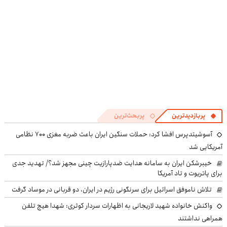
پربازدیدترین
پربحث‌ترین
آسوشیتدپرس افشا کرد: حملات سنگین ایران باعث ضربه مغزی ۷۰۰ نظامی
آمریکایی شد
خیبرشکن ایران به سامانه هدایت ضدپارازیت چینی مجهز شد؟/ تهدید جدی
برای پاتریوت و تاد آمریکا
تلاش ناموفق اسرائیل برای سرنگونی رژیم در ایران، دو قربانی در موساد گرفت
واکنش خانواده شهید لاریجانی به اظهارات سردار کوثری: شهدا هیچ تلفن
همراهی نداشتند