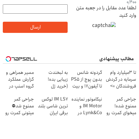
0
/
400
لطفا عدد مقابل را در جعبه متن
وارد کنید
ارسال
مطالب پیشنهادی
تا 3میلیارد وام
گردونه شانس
به لبخندت
مسیر همراهی و
سرمایه در گردش
بدون پوچ از PS5
زیبایی بده!
گزارش عملکرد
فروشندگان =>
تا آیفون17 و بیت
(خرید ژل
گروه اسنپ در
فروشگاهت رو
کوین 🔥
سفیدکننده
۱۴۰۴
جراحی کمر
نیکاموتور نماینده
IM LS7 لوکس
جراحی کمر
ثبت کن
دندان
ممنوع شده!
IM Motor و
ترین شاسی بلند
ممنوع شد⛔
با40%تخفیف)
میخوای کمرت رو
Lynk&Co در
برقی ایران
میتونی کمرت رو
در منزل درمان
ایران
در منزل درمان
کنی؟
کنی! 👈🏻
((پرسش‌نامه))
پرسش‌نامه