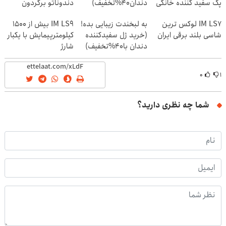
پک سفید کننده خانگی
دندان40%تخفیف)
دندوناتو برگردون
(40%off)
IM LS7 لوکس ترین
به لبخندت زیبایی بده!
IM LS9 بیش از 1500
شاسی بلند برقی ایران
(خرید ژل سفیدکننده
کیلومترپیمایش با یکبار
دندان با40%تخفیف)
شارژ
۰
۱
شما چه نظری دارید؟