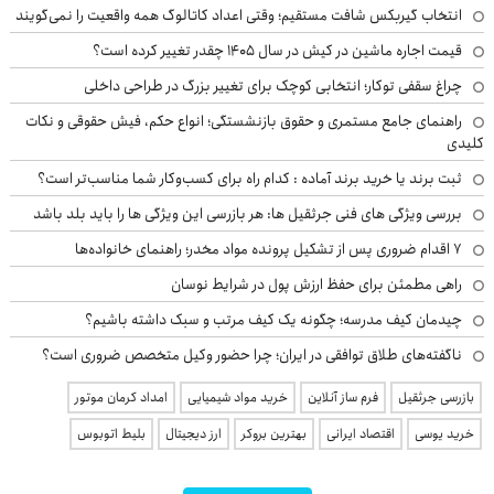
انتخاب گیربکس شافت مستقیم؛ وقتی اعداد کاتالوگ همه واقعیت را نمی‌گویند
قیمت اجاره ماشین در کیش در سال ۱۴۰۵ چقدر تغییر کرده است؟
چراغ سقفی توکار؛ انتخابی کوچک برای تغییر بزرگ در طراحی داخلی
راهنمای جامع مستمری و حقوق بازنشستگی؛ انواع حکم، فیش حقوقی و نکات
کلیدی
ثبت برند یا خرید برند آماده : کدام راه برای کسب‌وکار شما مناسب‌تر است؟
بررسی ویژگی های فنی جرثقیل ها: هر بازرسی این ویژگی ها را باید بلد باشد
۷ اقدام ضروری پس از تشکیل پرونده مواد مخدر؛ راهنمای خانواده‌ها
راهی مطمئن برای حفظ ارزش پول در شرایط نوسان
چیدمان کیف مدرسه؛ چگونه یک کیف مرتب و سبک داشته باشیم؟
ناگفته‌های طلاق توافقی در ایران؛ چرا حضور وکیل متخصص ضروری است؟
بازرسی جرثقیل
فرم ساز آنلاین
خرید مواد شیمیایی
امداد کرمان موتور
خرید یوسی
اقتصاد ایرانی
بهترین بروکر
ارز دیجیتال
بلیط اتوبوس