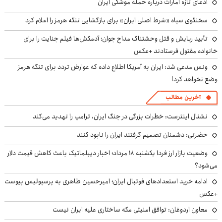
ادعای تازه امارات درباره حمله موشکی ایران
سخنگوی سپاه «شرط اصلی ایران» برای بازگشایی تنگه هرمز را اعلام کرد
تأیید ربایش و قتل وحشتناک مداح جوان؛ آدمکش‌ها فیلم جنایت را برای
خانواده مقتول فرستادند +عکس
ونس مدعی شد: ایران به آمریکا اطلاع داده که عوارض تردد برای تنگه هرمز
وضع نخواهد کرد!
آخرین مطالب
نشنال اینترست: خطرات بزرگی در جنگ ایران، ترامپ را تهدید می‌کند
حضرتی: دشمنان تصمیم گرفتند ایران را نابود کنند
وضعیت بازار ارز فردا یکشنبه ۱۸ مرداد؛ اخبار دیپلماتیک باعث کاهش قیمت دلار
می‌شود؟
ادامه خرید استعدادهای فوتبال ایران؛ امیرحسین طاهری به پرسپولیس پیوست
+عکس
معاون اردوغان: توافق امنیتی مکه ساختاری علیه ایران نیست