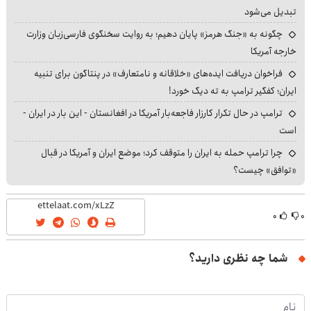
تبدیل می‌شود
چگونه به «جنگ هرمز» پایان دهیم؛ به روایت سخنگوی فارسی‌زبان وزارت
خارجه آمریکا
فراخوان دریافت ایده‌های «خلاقانه و نامتعارف» در پنتاگون برای تنبیه
ایران؛ کفگیر ترامپ به ته دیگ خورد!
ترامپ در حال تکرار کارزار فاجعه‌بار آمریکا در افغانستان - این بار در ایران -
است
چرا ترامپ حمله به ایران را متوقف کرد؛ موضع ایران و آمریکا در قبال
«توافق» چیست؟
۰
۰
شما چه نظری دارید؟