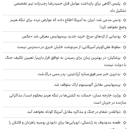
پلیس آگاهی برای بازداشت عوامل قتل حمیدرضا رجب‌زاده تیم تخصصی
تشکیل داد
ونس مدعی شد: ایران به آمریکا اطلاع داده که عوارض تردد برای تنگه هرمز
وضع نخواهد کرد!
رونمایی از اژدهای سرخ؛ خرید جدید پرسپولیس معرفی شد +عکس
سقوط هلی‌کوپتر آمریکایی؛ از سرنوشت خلبان خبری در دسترس نیست
پزشکیان‌: در بهترین زمان برای رسیدن به توافق قرار داریم/ تعیین تکلیف جنگ
با دولت نیست
بدترین خبر عمر فوق‌ستاره آرژانتینی: پدر مسی درگذشت
پرسپولیس مقابل آلومینیوم اراک متوقف شد
وزارت خارجه عمان: حملات به کشتی‌ها در تنگه هرمز محکوم است/ مذاکراتی
سازنده در جریان است
ذوالقدر: شعام در جنگ و مذاکره مقابل آمریکا کوتاه نخواهد آمد
طعنه مدودوف به زلنسکی: اروپایی‌ها برای نابودی روسیه راهزنان و قاتلان را