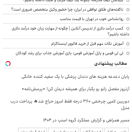
ناگفته‌های طلاق توافقی در ایران؛ چرا حضور وکیل متخصص ضروری است؟
روانشناس خوب در تهران با قیمت مناسب
کسب درآمد دلاری از تدریس آنلاین | چگونه از مهارت زبان خود درآمد دلاری
داشته باشیم؟
آموزش نکات مهم قبل از خرید فالوور اینستاگرام
لی لی فومی و پازل آموزشی فومی؛ بازی آموزشی جذاب برای رشد کودکان
مطالب پیشنهادی
پایان دغدغه هزینه های دندان پزشکی با پک سفید کننده خانگی
آرتروز مفصل زانو رو یکبار برای همیشه درمان کن! ◗پرسش‌نامه◖
دوربین لامپی چرخشی 360 درجه فقط امروز حراج شد🔥 پرداخت درب
منزل
مسیر همراهی و گزارش عملکرد گروه اسنپ در ۱۴۰۴
بازرسی جرثقیل
فرم ساز آنلاین
خرید مواد شیمیایی
امداد کرمان موتور