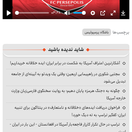
03:28
Play
Mute
Settings
PIP
Enter
Dow
fullscre
برچسب‌ها
باشگاه پرسپولیس
شاید ندیده باشید
آشکارترین اعتراف آمریکا به شکست در برابر ایران؛ ایده خلاقانه خریداریم!
مجتبی شکوری در راهپیمایی اربعین؛ وقتی یک ویدئو به آیینه‌ای از جامعه
تبدیل می‌شود
چگونه به «جنگ هرمز» پایان دهیم؛ به روایت سخنگوی فارسی‌زبان وزارت
خارجه آمریکا
فراخوان دریافت ایده‌های «خلاقانه و نامتعارف» در پنتاگون برای تنبیه
ایران؛ کفگیر ترامپ به ته دیگ خورد!
ترامپ در حال تکرار کارزار فاجعه‌بار آمریکا در افغانستان - این بار در ایران -
است