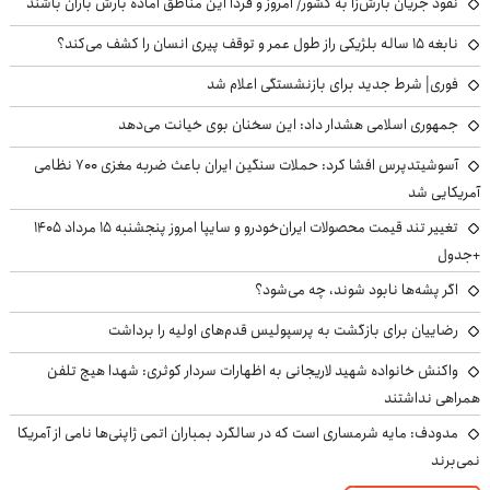
نفوذ جریان بارش‌زا به کشور/ امروز و فردا این مناطق آماده بارش باران باشند
نابغه ۱۵ ساله بلژیکی راز طول عمر و توقف پیری انسان را کشف می‌کند؟
فوری| شرط جدید برای بازنشستگی اعلام شد
جمهوری اسلامی هشدار داد: این سخنان بوی خیانت می‌دهد
آسوشیتدپرس افشا کرد: حملات سنگین ایران باعث ضربه مغزی ۷۰۰ نظامی
آمریکایی شد
تغییر تند قیمت محصولات ایران‌خودرو و سایپا امروز پنجشنبه ۱۵ مرداد ۱۴۰۵
+جدول
اگر پشه‌ها نابود شوند، چه می‌شود؟
رضاییان برای بازگشت به پرسپولیس قدم‌های اولیه را برداشت
واکنش خانواده شهید لاریجانی به اظهارات سردار کوثری: شهدا هیچ تلفن
همراهی نداشتند
مدودف: مایه شرمساری است که در سالگرد بمباران اتمی ژاپنی‌ها نامی از آمریکا
نمی‌برند