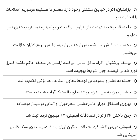
پزشکیان: اگر در خیابان مشکلی وجود دارد مقصر ما هستیم؛ مجبوریم اصلاحات
را انجام دهیم
طعنه قالیباف به تهدیدهای ترامپ: واقعیت را بپذیر/ به نمایش بیشتری نیاز
نداریم
نخستین واکنش عالیشاه پس از جدایی از پرسپولیس: از هواداران حلالیت
می‌طلبم
یوسف پزشکیان: افراد عاقل تلاش می‌کنند آرامش در منطقه حاکم باشد؛ کنترل
تورم شدنی نیست، چون شرایط پیچیده است
حمله به قشم و بندرعباس توسط معاون استاندار هرمزگان تکذیب شد
هشدار یمن به عربستان: موشک‌های بالستیک آماده شلیک هستند
پیروزی استقلال تهران با درخشش سحرخیزان و آسانی در دیدار دوستانه
جان باختن ۲۴ زائر در تصادفات اربعینی؛ ۶۷ میلیون تردد ثبت شد
آسوشیتدپرس افشا کرد: حملات سنگین ایران باعث ضربه مغزی ۷۰۰ نظامی
آمریکایی شد