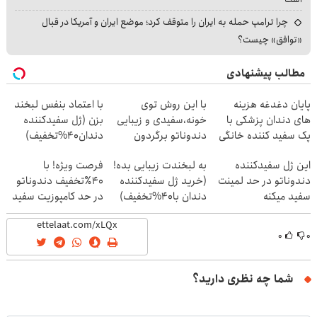
چرا ترامپ حمله به ایران را متوقف کرد؛ موضع ایران و آمریکا در قبال
«توافق» چیست؟
مطالب پیشنهادی
پایان دغدغه هزینه
با این روش توی
با اعتماد بنفس لبخند
های دندان پزشکی با
خونه،سفیدی و زیبایی
بزن (ژل سفیدکننده
پک سفید کننده خانگی
دندوناتو برگردون
دندان40%تخفیف)
(40%off)
این ژل سفیدکننده
به لبخندت زیبایی بده!
فرصت ویژه! با
دندوناتو در حد لمینت
(خرید ژل سفیدکننده
40٪تخفیف دندوناتو
سفید میکنه
دندان با40%تخفیف)
در حد کامپوزیت سفید
(40%تخفیف)
کن
۰
۰
شما چه نظری دارید؟