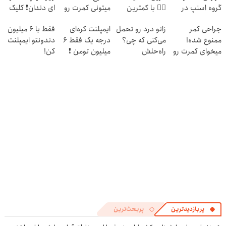
گروه اسنپ در
👈🏻 با کمترین
میتونی کمرت رو
ای دندان❗ کلیک
۱۴۰۴
قیمت 🔥
در منزل درمان
کن
جراحی کمر
زانو درد رو تحمل
ایمپلنت کره‌ای
فقط با 6 میلیون
کنی! 👈🏻
ممنوع شده!
می‌کنی که چی؟
درجه یک فقط 6
دندونتو ایمپلنت
پرسش‌نامه
میخوای کمرت رو
راه‌حلش
میلیون تومن ❗
کن!
در منزل درمان
همین‌جاست!
کنی؟
((پرسش‌نامه))
پربازدیدترین
پربحث‌ترین