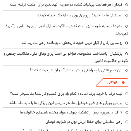
فیدان: هر فعالیت بی‌ثبات‌کننده در سوریه، تهدیدی برای امنیت ترکیه است
اسرائیلی‌ها به خبرنگار پرس‌تی‌وی با نارنجک حمله کردند
مدودف: مایه شرمساری است که در سالگرد بمباران اتمی ژاپنی‌ها نامی از آمریکا
نمی‌برند
رونمایی رئال از گران‌ترین خرید تاریخش؛ دیومانده راهی مادرید شد
پزشکیان: پاسداشت مشروطه، فراخوانی است برای وفاق ملی، عقلانیت جمعی و
تکیه بر حاکمیت قانون
این صور فلکی را به راحتی می‌توانید در آسمان شب رصد کنید!
بازرگانی
ثبت برند یا خرید برند آماده : کدام راه برای کسب‌وکار شما مناسب‌تر است؟
بررسی ویژگی های فنی جرثقیل ها: هر بازرسی این ویژگی ها را باید بلد باشد
۷ اقدام ضروری پس از تشکیل پرونده مواد مخدر؛ راهنمای خانواده‌ها
راهی مطمئن برای حفظ ارزش پول در شرایط نوسان
چیدمان کیف مدرسه؛ چگونه یک کیف مرتب و سبک داشته باشیم؟