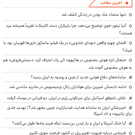
آخرین مطالب
تنها منشاء شاد بودن در زندگی کشف شد
آنیا تیلور-جوی توضیح می‌دهد: چرا بازیگران «متد اکتینگ» تقریباً همیشه مرد
هستند؟
افشای چهره واقعی «بودای جادویی» در یک فیلم؛ ماساژور نازی‌ها قهرمان بود یا
شیاد؟
جنجال تازه هوش مصنوعی در هالیوود؛ الی راث اعتراف کرد: «بستنی‌فروش» هم
به هوش مصنوعی آلوده شد
سامانه‌های دفاع هوایی جدید از چین و روسیه به ایران رسید؟
ادامه تابستان شیرین برای هواداران رئال؛ وینیسیوس در مادرید ماندنی شد
تلاش ناموفق اسرائیل برای سرنگونی رژیم در ایران، دو قربانی در موساد گرفت
خیبرشکن ایران به سامانه هدایت ضدپارازیت چینی مجهز شد؟/ تهدید جدی
برای پاتریوت و تاد آمریکا
آیا جنگ آمریکا و ایران و باز شدن بن‌بست تنگه هرمز ماه‌ها طول می‌کشد؟
ضرغامی درباره ضرورت تغییر ریل در کشور: فرصت سوزی نکنیم