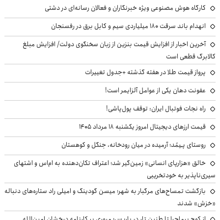
کارگاه هوش مصنوعی ویژه خبرنگاران و فعالان رسانه‌ای در دشتی
انهدام باند سرقت ۱۸۰ میلیاردی سیم و کابل برق در رفسنجان
آخرین اخبار از افزایش قیمت بنزین از زبان سخنگوی دولت/ افزایش مبلغ
کالابرگ قطعی است
پرواز قیمت طلا در هفته گذشته +جدول تغییرات
عفونت دهان یکی از عوامل آلزایمر است!
راه نجات فوتبال ایران: توقف پول‌پاشی!
قیمت ارزهای دیجیتال امروز یکشنبه ۱۸ مرداد ۱۴۰۵
روستای پـِیمُد؛ آرمیده در میان رودخانه، جنگل و کوهستان
خالق «هزارپای انسانی» زمین‌گیر شد؛ اعتراف تکان‌دهنده به ام‌اس و اشتهای
سیری‌ناپذیر به خودتخریبی
بازگشت تمساح‌های مرگبار به شهر؛ میسن گودینگ و امیلی راد ستاره‌های دنباله
«خزش» شدند
از کوچ‌ پرماجرا تا طنین تار در پاریس؛ مروری بر کارنامه درخشان امین‌الله