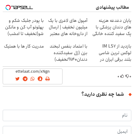
مطالب پیشنهادی
پایان دغدغه هزینه
آمپول های لاغری با یک
با پودر جلبک شکم و
های دندان پزشکی با
میلیون تخفیف | ارسال
پهلوتو آب کن و مانکن
پک سفید کننده خانگی
از داروخانه های معتبر
شو(تخفیف تا امشب)
بازدید از IM LS7
با اعتماد بنفس لبخند
مدریت کار ها با همتیک
لوکس ترین شاسی
بزن (ژل سفیدکننده
بلند برقی ایران در
دندان40%تخفیف)
باشگاه انقلاب
۰
۰
شما چه نظری دارید؟