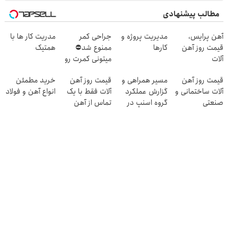
مطالب پیشنهادی
آهن پرایس،
مدیریت پروژه و
جراحی کمر
مدریت کار ها با
قیمت روز آهن
کارها
ممنوع شد⛔
همتیک
آلات
میتونی کمرت رو
در منزل درمان
قیمت روز آهن
مسیر همراهی و
قیمت روز آهن
خرید مطمئن
کنی! 👈🏻
آلات ساختمانی و
گزارش عملکرد
آلات فقط با یک
انواع آهن و فولاد
پرسش‌نامه
صنعتی
گروه اسنپ در
تماس از آهن
۱۴۰۴
پرایس