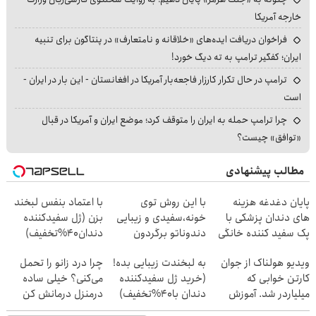
خارجه آمریکا
فراخوان دریافت ایده‌های «خلاقانه و نامتعارف» در پنتاگون برای تنبیه
ایران؛ کفگیر ترامپ به ته دیگ خورد!
ترامپ در حال تکرار کارزار فاجعه‌بار آمریکا در افغانستان - این بار در ایران -
است
چرا ترامپ حمله به ایران را متوقف کرد؛ موضع ایران و آمریکا در قبال
«توافق» چیست؟
مطالب پیشنهادی
پایان دغدغه هزینه
با این روش توی
با اعتماد بنفس لبخند
های دندان پزشکی با
خونه،سفیدی و زیبایی
بزن (ژل سفیدکننده
پک سفید کننده خانگی
دندوناتو برگردون
دندان40%تخفیف)
(40%off)
ویدیو هولناک از جوان
به لبخندت زیبایی بده!
چرا درد زانو را تحمل
کارتن خوابی که
(خرید ژل سفیدکننده
می‌کنی؟ خیلی ساده
میلیاردر شد. آموزش
دندان با40%تخفیف)
درمنزل درمانش کن
رایگان