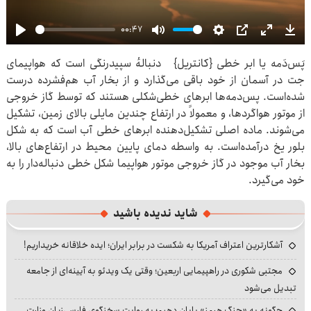
00:47
Play
Mute
Settings
PIP
Enter
Dow
پَس‌دَمه یا ابر خطی {کانتریل} دنبالهٔ سپیدرنگی است که هواپیمای
fullscre
جت در آسمان از خود باقی می‌گذارد و از بخار آب هم‌فشرده درست
شده‌است. پس‌دمه‌ها ابرهای خطی‌شکلی هستند که توسط گاز خروجی
از موتور هواگردها، و معمولاً در ارتفاع چندین مایلی بالای زمین، تشکیل
می‌شوند. ماده اصلی تشکیل‌دهنده ابرهای خطی آب است که به شکل
بلور یخ درآمده‌است. به واسطه دمای پایین محیط در ارتفاع‌های بالا،
بخار آب موجود در گاز خروجی موتور هواپیما شکل خطی دنباله‌دار را به
خود می‌گیرد.
شاید ندیده باشید
آشکارترین اعتراف آمریکا به شکست در برابر ایران؛ ایده خلاقانه خریداریم!
مجتبی شکوری در راهپیمایی اربعین؛ وقتی یک ویدئو به آیینه‌ای از جامعه
تبدیل می‌شود
چگونه به «جنگ هرمز» پایان دهیم؛ به روایت سخنگوی فارسی‌زبان وزارت