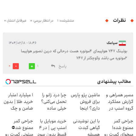
نظرات
منتشرشده: 1
در انتظار بررسی: 0
غیرقابل انتشار: 0
سیامک
۱۸:۴۶ - ۱۴۰۴/۰۲/۱۸
بوئینگ 747 هواپیمای 4موتوره هست درحالی که درین تصویر هواپیما
2موتوره می باشد وکوچکتر از 747
پاسخ
0
1
مطالب پیشنهادی
مسیر همراهی و
ماشین پژو پارس
چرا درد زانو را
۱ میلیارد اعتبار
گزارش عملکرد
برای فروش
تحمل می‌کنی؟
خرید طلا | بدون
گروه اسنپ در
داری؟ اینجا
خیلی ساده
ضامن و چک
۱۴۰۴
سریع بفروشش
درمنزل درمانش
جراحی کمر
با این نوشیدنی
خرید موبایل با
جراحی کمر
کن
ممنوع شده!
گیاهی کبدت
اسنپ پی | در ۴
ممنوع شد⛔
میخوای کمرت رو
همیشه
قسط بدون سود
میتونی کمرت رو