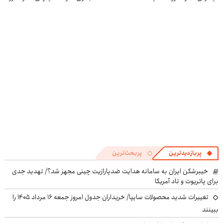
در منزل درمان
پرقدرته55%تخفیف
و کارمزد!
در منزل درمان
کنی؟
کنی! 👈🏻
((پرسش‌نامه))
پرسش‌نامه
پربازدیدترین
پربحث‌ترین
خیبرشکن ایران به سامانه هدایت ضدپارازیت چینی مجهز شد؟/ تهدید جدی
برای پاتریوت و تاد آمریکا
تغییرات شدید محصولات سایپا/ خریداران جدول امروز جمعه ۱۶ مرداد ۱۴۰۵ را
ببینند