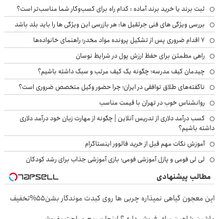
ثبت برند یا خرید برند آماده : کدام راه برای کسب‌وکار شما مناسب‌تر است؟
بررسی ویژگی های فنی جرثقیل ها: هر بازرسی این ویژگی ها را باید بلد باشد
۷ اقدام ضروری پس از تشکیل پرونده مواد مخدر؛ راهنمای خانواده‌ها
راهی مطمئن برای حفظ ارزش پول در شرایط نوسان
چیدمان کیف مدرسه؛ چگونه یک کیف مرتب و سبک داشته باشیم؟
ناگفته‌های طلاق توافقی در ایران؛ چرا حضور وکیل متخصص ضروری است؟
روانشناس خوب در تهران با قیمت مناسب
کسب درآمد دلاری از تدریس آنلاین | چگونه از مهارت زبان خود درآمد دلاری
داشته باشیم؟
آموزش نکات مهم قبل از خرید فالوور اینستاگرام
لی لی فومی و پازل آموزشی فومی؛ بازی آموزشی جذاب برای رشد کودکان
مطالب پیشنهادی
این معجون گیاهی نمیذاره چربی ها روی کبدت موندگار بشن55%تخفیف
ماشین شاهین برای فروش داری؟ اینجا سریع و راحت بفروش