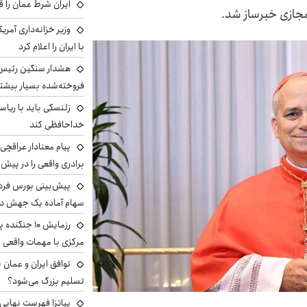
ایران شرط عمان را ق
جازی خبرساز شد.
وزیر خزانه‌داری آمری
با ایران را اعلام کرد
هشدار سنگین رئیس ا
فروخته‌شده بسیار بیشتر
زلنسکی باید با ریا
خداحافظی کند
پیام معنادار عراقچی:
برادری واقعی را در پیش 
سهام آماده یک جهش د
رزمایش ۱۰ جن
مرکزی با مهمات واقعی
توافق ایران و عمان ب
تسلیم بزرگ می‌شود؟
پیاتزا فهرست نهایی 