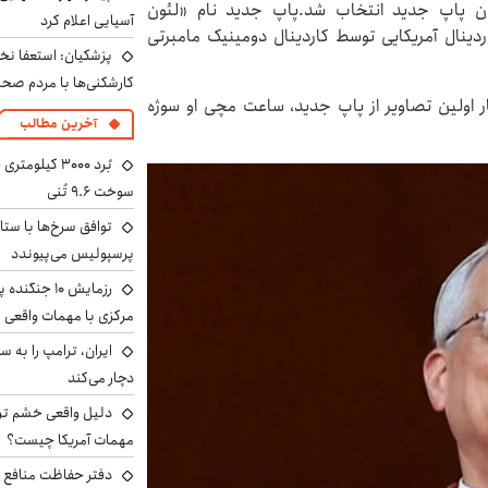
نوان پاپ جدید انتخاب شد.پاپ جدید نام «لئون
آسیایی اعلام کرد
 است.نام کاردینال آمریکایی توسط کاردینال دومینیک مامبرتی
پزشکیان: استعفا نخوا
کارشکنی‌ها با مردم صح
 انتشار اولین تصاویر از پاپ جدید، ساعت مچی او سوژه
آخرین مطالب
سوخت ۹.۶ تُنی
توافق سرخ‌ها با ستا
پرسپولیس می‌پیوندد
رزمایش ۱۰ جن
مرکزی با مهمات واقعی
دچار می‌کند
دلیل واقعی خشم ترا
مهمات آمریکا چیست؟
دفتر حفاظت منافع ای