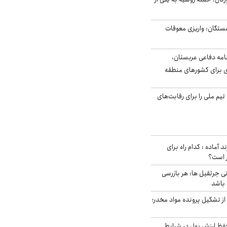
ستگان: واریزی معوقات
امه دفاعی عربستان،
ی برای کشورهای منطقه
تیم ملی را برای رقابت‌های
د آماده : کدام راه برای
ر است؟
ی جرثقیل ها: هر بازرسی
 باشد
از تشکیل پرونده مواد مخدر؛
فظ ارزش پول در شرایط