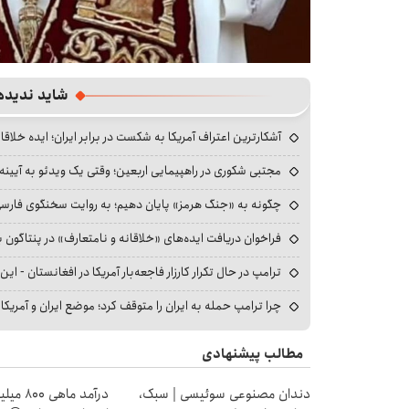
شاید ندیده
آشکارترین اعتراف آمریکا به شکست در برابر ایران؛ ایده خلاقا
مجتبی شکوری در راهپیمایی اربعین؛ وقتی یک ویدئو به آیینه‌
چگونه به «جنگ هرمز» پایان دهیم؛ به روایت سخنگوی فارسی‌ز
فراخوان دریافت ایده‌های «خلاقانه و نامتعارف» در پنتاگون بر
ترامپ در حال تکرار کارزار فاجعه‌بار آمریکا در افغانستان - این 
چرا ترامپ حمله به ایران را متوقف کرد؛ موضع ایران و آمریک
مطالب پیشنهادی
دندان مصنوعی سوئیسی | سبک،
درآمد ما