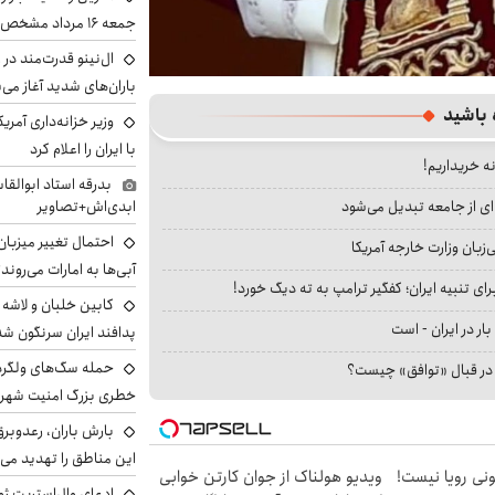
جمعه ۱۶ مرداد مشخص شد
ال‌نینو قدرت‌مند در 
باران‌های شدید آغاز می
 باشید
وزیر خزانه‌داری آمری
با ایران را اعلام کرد
نه خریداریم!
بدرقه استاد ابوالقا
ای از جامعه تبدیل می‌شود
ابدی‌اش+تصاویر
احتمال تغییر میزبان
بان وزارت خارجه آمریکا
آبی‌ها به امارات می‌روند
ای تنبیه ایران؛ کفگیر ترامپ به ته دیگ خورد!
بار در ایران - است
پدافند ایران سرنگون شد
ا در قبال «توافق» چیست؟
خطری بزرگ امنیت شهرون
بارش باران، رعدوبر
این مناطق را تهدید می‌
هی 800 میلیونی رویا نیست!
ویدیو هولناک از جوان کارتن خوابی
ادعای وال‌استریت ژو