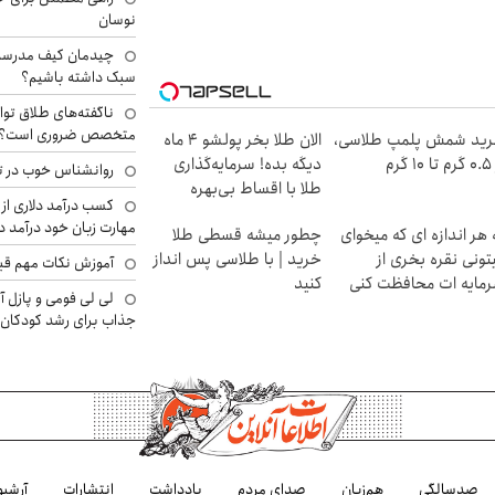
نوسان
چیدمان کیف مدرسه؛
سبک داشته باشیم؟
ناگفته‌های طلاق توا
متخصص ضروری است؟
ید شمش پلمپ طلاسی،
الان طلا بخر پولشو 4 ماه
۱ گرم
دیگه بده! سرمایه‌گذاری
روانشناس خوب در ت
طلا با اقساط بی‌بهره
کسب درآمد دلاری از 
مهارت زبان خود درآمد د
 هر اندازه ای که میخوای
چطور میشه قسطی طلا
تونی نقره بخری از
خرید | با طلاسی پس انداز
آموزش نکات مهم قبل 
مایه ات محافظت کنی
کنید
لی لی فومی و پازل آ
جذاب برای رشد کودکان
صدسالگی
هم‌زبان
صدای مردم
یادداشت
انتشارات
آرشیو