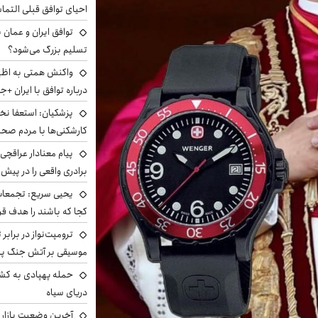
احیای توافق قبلی التما
توافق ایران و عمان ب
تسلیم بزرگ می‌شود؟
واکنش همتی به اظهار
درباره توافق با ایران +ج
پزشکیان: استعفا نخوا
کارشکنی‌ها با مردم صح
پیام معنادار عراقچی:
برادری واقعی را در پیش 
یحیی سریع: تجمعات 
کجا که باشند را هدف قر
ترومپت‌نواز در برابر 
موسیقی بر آتش جنگ پیر
حمله پهپادی به کشت
دریای سیاه
آخرین وضعیت بازار ار