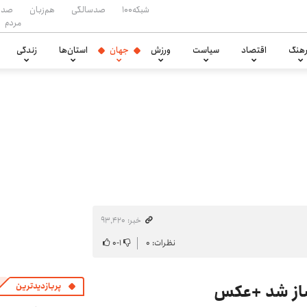
شبکه۱۰۰
صدسالگی
هم‌زبان
صدا
مردم
هنگ
اقتصاد
سیاست
ورزش
جهان
استان‌ها
زندگی
خبر: ۹۳٬۴۲۰
نظرات: ۰
۱
-
۰
ساز شد +عکس
پربازدیدترین