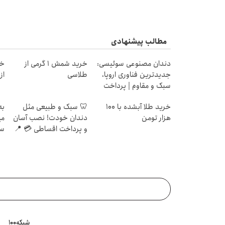
مطالب پیشنهادی
دندان مصنوعی سوئیسی:
خرید شمش 1 گرمی از
خر
جدیدترین فناوری اروپا،
طلاسی
از ۰.۵ گرم تا ۰
سبک و مقاوم | پرداخت
قسطی
خرید طلا آبشده با 100
🦷 سبک و طبیعی مثل
به
هزار تومن
دندان خودت! نصب آسان
می
و پرداخت اقساطی 💳 📍
سر
تهران
شبکه۱۰۰