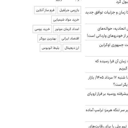
بول کرد
بازرسی جرثقیل
فرم ساز آنلاین
کا زمان و جزئیات توافق جدید
خرید مواد شیمیایی
تحادیه: حواله‌های
امداد کرمان موتور
خرید یوسی
 از خودروهای وارداتی است!
اقتصاد ایرانی
بهترین بروکر
ست جمهوری اوکراین
ارز دیجیتال
بلیط اتوبوس
 زمان آن فرا رسیده که
گیریم
پیش‌بینی بورس فردا شنبه ۱۷ مرداد ۱۴۰۵/ بازار
یگر است؟
گنده پیشرفته روسیه بر فراز اروپای
ر سر تنگه هرمز؛ ترامپ آماده
تیم ملی را برای رقابت‌های