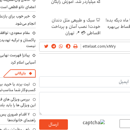
که میلیاردر شد. آموزش رایگان
اعضای ناتو قطعی است
خبر خوب برای بازنش
الان طلا بخر پولشو 4 ماه دیگه بده!
🦷 سبک و طبیعی مثل دندان
انجام می‌شود
اقساط بی‌بهره
خودت! نصب آسان و پرداخت
اقساطی 💳 📍 تهران
مقام سعودی: توافقن
پاکستان و ترکیه تهدید
نیست
پیاتزا فهرست نهایی 
آسیایی اعلام کرد
بازرگانی
ثبت برند یا خرید برن
کسب‌وکار شما مناسب‌ت
بررسی ویژگی های فن
این ویژگی ها را باید بلد
۷ اقدام ضروری پس 
راهنمای خانواده‌ها
ارسال
راهی مطمئن برای ح