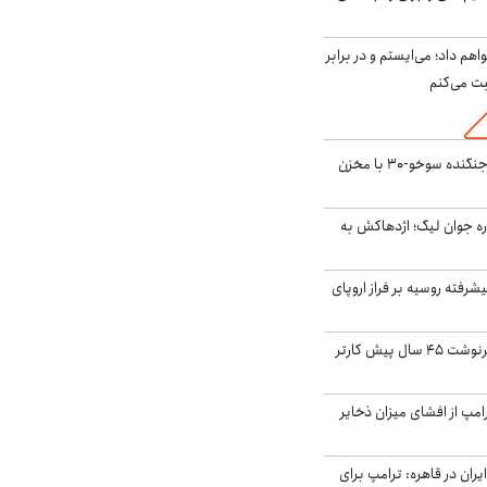
هم داد؛ می‌ایستم و در برابر
بت می‌کنم
بُرد ۳۰۰۰ کیلومتری جنگنده سوخو-۳۰ با مخزن
ره جوان لیگ؛ اژدهاکش به
گنده پیشرفته روسیه بر فراز اروپای
ایران، ترامپ را به سرنوشت ۴۵ سال پیش کارتر
مپ از افشای میزان ذخایر
ران در قاهره: ترامپ برای