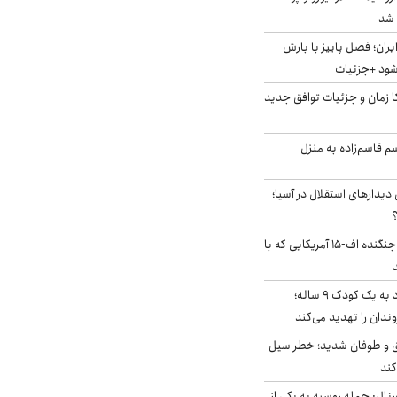
ایران؛ فصل پاییز با بارش
‌شود +جزئیات
کا زمان و جزئیات توافق جدید
سم قاسم‌زاده به منزل
 دیدارهای استقلال در آسیا؛
؟
کابین خلبان و لاشه جنگنده اف-۱۵ آمریکایی که با
حمله سگ‌های ولگرد به یک کودک ۹ ساله؛
دان را تهدید می‌کند
ق و طوفان شدید؛ خطر سیل
کند
رنال: حمله روسیه به یکی از