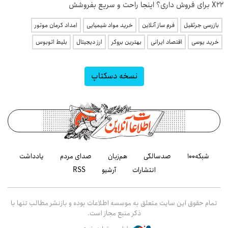
X22 برای فروش داری؟ اینجا راحت و سریع بفروشش
بازرسی جرثقیل
فرم ساز آنلاین
خرید مواد شیمیایی
امداد کرمان موتور
خرید یوسی
اقتصاد ایرانی
بهترین بروکر
ارز دیجیتال
بلیط اتوبوس
نسخه دسکتاپ
شبکه۱۰۰
صدسالگی
هم‌زبان
صدای مردم
یادداشت
انتشارات
آرشیو
RSS
تمام حقوق این سایت متعلق به موسسه اطلاعات بوده و بازنشر مطالب تنها با
ذکر منبع مجاز است.