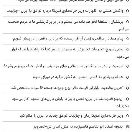
واکنش همتی به اظهارات وزیر خزانه‌داری آمریکا درباره توافق با ایران +جزئیات
پزشکیان: استعفا نخواهم داد؛ می‌ایستم و در برابر کارشکنی‌ها با مردم صحبت
می‌کنم
پیام معنادار عراقچی: زمان آن فرا رسیده که برادری واقعی را در پیش گیریم
یحیی سریع: تجمعات تجاوزکارانه سعودی در هر کجا که باشند را هدف قرار
می‌دهیم
ترومپت‌نواز در برابر تک‌تیرانداز؛ وقتی نوای موسیقی بر آتش جنگ پیروز می‌شود!
حمله پهپادی به کشتی متعلق به کشور ترکیه در دریای سیاه
آخرین وضعیت بازار ارز؛ قیمت دلار، یورو و پوند جمعه ۱۶ مرداد مشخص شد
ال‌نینو قدرت‌مند در ایران؛ فصل پاییز با بارش باران‌های شدید آغاز می‌شود
+جزئیات
وزیر خزانه‌داری آمریکا زمان و جزئیات توافق جدید با ایران را اعلام کرد
بدرقه استاد ابوالقاسم قاسم‌زاده به منزل ابدی‌اش+تصاویر