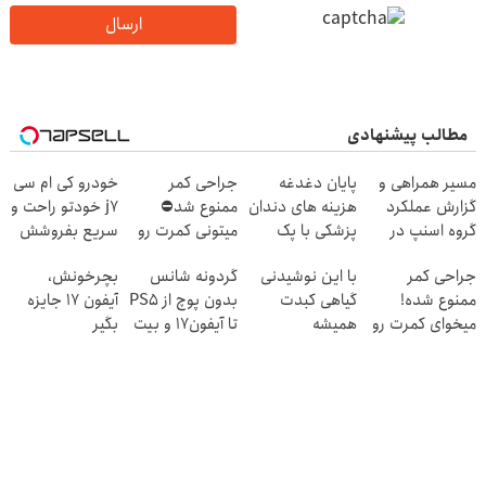
ارسال
مطالب پیشنهادی
مسیر همراهی و
پایان دغدغه
جراحی کمر
خودرو کی ام سی
گزارش عملکرد
هزینه های دندان
ممنوع شد⛔
j7 خودتو راحت و
گروه اسنپ در
پزشکی با پک
میتونی کمرت رو
سریع بفروشش
۱۴۰۴
سفید کننده
در منزل درمان
جراحی کمر
با این نوشیدنی
گردونه شانس
بچرخونش،
خانگی
کنی! 👈🏻
ممنوع شده!
گیاهی کبدت
بدون پوچ از PS5
آیفون 17 جایزه
پرسش‌نامه
میخوای کمرت رو
همیشه
تا آیفون17 و بیت
بگیر
در منزل درمان
پرقدرته55%تخفیف
کوین 🔥
کنی؟
((پرسش‌نامه))