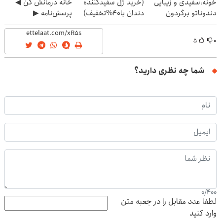
خونه،سفیدی و زیبایی
(خرید ژل سفیدکننده
خانه درمانش کن ◀
دندوناتو برگردون
دندان با40%تخفیف)
پرسش‌نامه ▶
(40%off)
۵
۰
شما چه نظری دارید؟
0
/
400
لطفا عدد مقابل را در جعبه متن
وارد کنید