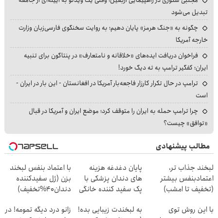
تبدیل می‌شود
چگونه به «جنگ هرمز» پایان دهیم؛ به روایت سخنگوی فارسی‌زبان وزارت
خارجه آمریکا
فراخوان دریافت ایده‌های «خلاقانه و نامتعارف» در پنتاگون برای تنبیه
ایران؛ کفگیر ترامپ به ته دیگ خورد!
ترامپ در حال تکرار کارزار فاجعه‌بار آمریکا در افغانستان - این بار در ایران -
است
چرا ترامپ حمله به ایران را متوقف کرد؛ موضع ایران و آمریکا در قبال
«توافق» چیست؟
مطالب پیشنهادی
لبخند جذاب تر،
پایان دغدغه هزینه
با اعتماد بنفس لبخند
اعتمادبنفس بیشتر
های دندان پزشکی با
بزن (ژل سفیدکننده
(تخفیف تا امشب)
پک سفید کننده خانگی
دندان40%تخفیف)
با این روش توی
به لبخندت زیبایی بده!
زانو درد دیگه تمومه! در