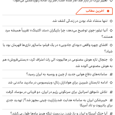
تغییر بزرگ در بازار طلا آغاز شده است/ فلز زرد آماده رکوردشکنی می‌شود؟
آخرین مطالب
تنها منشاء شاد بودن در زندگی کشف شد
آنیا تیلور-جوی توضیح می‌دهد: چرا بازیگران «متد اکتینگ» تقریباً همیشه مرد
هستند؟
افشای چهره واقعی «بودای جادویی» در یک فیلم؛ ماساژور نازی‌ها قهرمان بود یا
شیاد؟
جنجال تازه هوش مصنوعی در هالیوود؛ الی راث اعتراف کرد: «بستنی‌فروش» هم
به هوش مصنوعی آلوده شد
سامانه‌های دفاع هوایی جدید از چین و روسیه به ایران رسید؟
ادامه تابستان شیرین برای هواداران رئال؛ وینیسیوس در مادرید ماندنی شد
تلاش ناموفق اسرائیل برای سرنگونی رژیم در ایران، دو قربانی در موساد گرفت
خیبرشکن ایران به سامانه هدایت ضدپارازیت چینی مجهز شد؟/ تهدید جدی
برای پاتریوت و تاد آمریکا
آیا جنگ آمریکا و ایران و باز شدن بن‌بست تنگه هرمز ماه‌ها طول می‌کشد؟