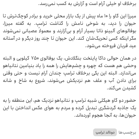
برخلاف او خیلی آرام است و آزارش به کسب نمی‌رسد.
میرزا این گاو را ۱۰ ماه پیش از یک بازار محلی خرید و برادر کوچک‌ترش تا
حیوان را دید، به شوخی نامش را گذاشت ترامپ. به گفته میرزا،
بوفالوهای آلبینو ذاتا بسیار آرام و بی‌آزارند و معمولاً عصبانی نمی‌شوند
مگر اینکه کسی تحریک‌شان کند. این حیوان تا چند روز دیگر و در آستانه
عید قربان فروخته می‌شود.
در همان حوالی داکا پایتخت بنگلادش، یک بوفالوی ۷۵۰ کیلویی و البته
وحشی هم هست که چهره و چشم‌هایش را همه را یاد بنیامین نتانیاهو
می‌اندازد. البته این یکی برخلاف ترامپ چندان آرام نیست و حتی وقتی
برای دادن آب و علف هم نزدیکش می‌شوند، شروع به شاخ و شانه
کشیدن می‌کند.
حضور دو گاو هیکلی شبیه ترامپ و نتانیاهو نزدیک هم، این منطقه را به
یک جاذبه گردشگری تبدیل کرده و مردم به هوای عکس انداختن با این
حیوان‌ها، به آنجا هجوم آورده‌اند.
برچسب‌ها
دونالد ترامپ