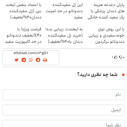
پایان دغدغه هزینه
این ژل سفیدکننده
با اعتماد بنفس لبخند
های دندان پزشکی با
دندوناتو در حد لمینت
بزن (ژل سفیدکننده
پک سفید کننده خانگی
سفید
دندان40%تخفیف)
میکنه(40%تخفیف)
با این روش توی
به لبخندت زیبایی بده!
فرصت ویژه! با
خونه،سفیدی و زیبایی
(خرید ژل سفیدکننده
40٪تخفیف دندوناتو
دندوناتو برگردون
دندان با40%تخفیف)
در حد کامپوزیت سفید
(40%off)
کن
۱
۰
شما چه نظری دارید؟