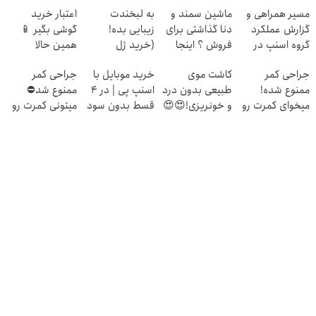
مسیر همراهی و
ماشین سمند و
به لبخندت
اعتبار خرید
گزارش عملکرد
دنا گذاشتی برای
زیبایی بده!
گوشی بگیر 📱
گروه اسنپ در
فروش ؟ اینجا
(خرید ژل
همین حالا
۱۴۰۴
سریع و راحت
سفیدکننده
درخواست اعتبار
جراحی کمر
کاشت موی
خرید موبایل با
جراحی کمر
بفروش
دندان
بده 🎯
ممنوع شده!
طبیعی بدون درد
اسنپ پی | در ۴
ممنوع شد⛔
با40%تخفیف)
میخوای کمرت رو
و خونریزی!😍😍
قسط بدون سود
میتونی کمرت رو
در منزل درمان
و کارمزد!
در منزل درمان
کنی؟
کنی! 👈🏻
((پرسش‌نامه))
پرسش‌نامه