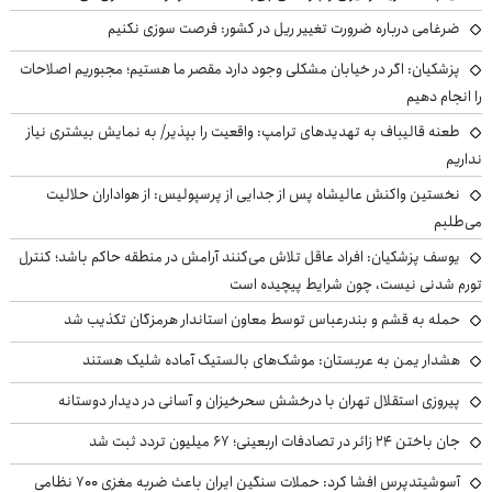
ضرغامی درباره ضرورت تغییر ریل در کشور: فرصت سوزی نکنیم
پزشکیان: اگر در خیابان مشکلی وجود دارد مقصر ما هستیم؛ مجبوریم اصلاحات
را انجام دهیم
طعنه قالیباف به تهدیدهای ترامپ: واقعیت را بپذیر/ به نمایش بیشتری نیاز
نداریم
نخستین واکنش عالیشاه پس از جدایی از پرسپولیس: از هواداران حلالیت
می‌طلبم
یوسف پزشکیان: افراد عاقل تلاش می‌کنند آرامش در منطقه حاکم باشد؛ کنترل
تورم شدنی نیست، چون شرایط پیچیده است
حمله به قشم و بندرعباس توسط معاون استاندار هرمزگان تکذیب شد
هشدار یمن به عربستان: موشک‌های بالستیک آماده شلیک هستند
پیروزی استقلال تهران با درخشش سحرخیزان و آسانی در دیدار دوستانه
جان باختن ۲۴ زائر در تصادفات اربعینی؛ ۶۷ میلیون تردد ثبت شد
آسوشیتدپرس افشا کرد: حملات سنگین ایران باعث ضربه مغزی ۷۰۰ نظامی