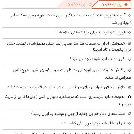
پربازدیدترین
پربحث‌ترین
آسوشیتدپرس افشا کرد: حملات سنگین ایران باعث ضربه مغزی ۷۰۰ نظامی
آمریکایی شد
فوری| شرط جدید برای بازنشستگی اعلام شد
خیبرشکن ایران به سامانه هدایت ضدپارازیت چینی مجهز شد؟/ تهدید جدی
برای پاتریوت و تاد آمریکا
اگر پشه‌ها نابود شوند، چه می‌شود؟
واکنش خانواده شهید لاریجانی به اظهارات سردار کوثری: شهدا هیچ تلفن
همراهی نداشتند
تلاش ناموفق اسرائیل برای سرنگونی رژیم در ایران، دو قربانی در موساد گرفت
مدودف: مایه شرمساری است که در سالگرد بمباران اتمی ژاپنی‌ها نامی از آمریکا
نمی‌برند
سامانه‌های دفاع هوایی جدید از چین و روسیه به ایران رسید؟
تنها منشاء شاد بودن در زندگی کشف شد