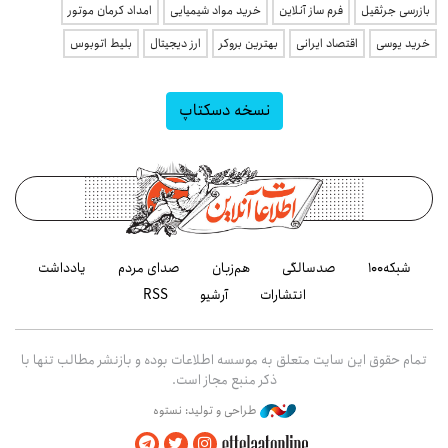
بازرسی جرثقیل
فرم ساز آنلاین
خرید مواد شیمیایی
امداد کرمان موتور
خرید یوسی
اقتصاد ایرانی
بهترین بروکر
ارز دیجیتال
بلیط اتوبوس
نسخه دسکتاپ
شبکه۱۰۰
صدسالگی
هم‌زبان
صدای مردم
یادداشت
انتشارات
آرشیو
RSS
تمام حقوق این سایت متعلق به موسسه اطلاعات بوده و بازنشر مطالب تنها با
ذکر منبع مجاز است.
طراحی و تولید: نستوه