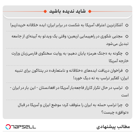
شاید ندیده باشید
آشکارترین اعتراف آمریکا به شکست در برابر ایران؛ ایده خلاقانه خریداریم!
مجتبی شکوری در راهپیمایی اربعین؛ وقتی یک ویدئو به آیینه‌ای از جامعه
تبدیل می‌شود
چگونه به «جنگ هرمز» پایان دهیم؛ به روایت سخنگوی فارسی‌زبان وزارت
خارجه آمریکا
فراخوان دریافت ایده‌های «خلاقانه و نامتعارف» در پنتاگون برای تنبیه
ایران؛ کفگیر ترامپ به ته دیگ خورد!
ترامپ در حال تکرار کارزار فاجعه‌بار آمریکا در افغانستان - این بار در ایران -
است
چرا ترامپ حمله به ایران را متوقف کرد؛ موضع ایران و آمریکا در قبال
«توافق» چیست؟
مطالب پیشنهادی