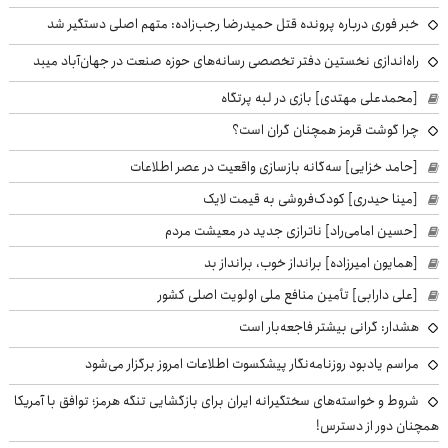
خبر فوری درباره پرونده قتل حمیدرضا رجب‌زاده: متهم اصلی دستگیر شد
راه‌اندازی نخستین دفتر تخصصی رسانه‌های حوزه صنعت در جهان‌آباد میبد
[محمدعلی مهتدی] بازی در لبه پرتگاه
چرا گوشت قرمز همچنان گران است؟
[حامد خزایی] سه‌گانه بازسازی واقعیت در عصر اطلاعات
[مینا حیدری] کودک‌فروشی به قیمت لایک
[حسین امامی‌راد] ناترازی جدید در معیشت مردم
[همایون امیرزاده] برانداز خوب، برانداز بد
[علی دارابی] تأمین منافع ملی اولویت اصلی کشور
هشدار: گرانی بیشتر فاجعه‌بار است
مراسم یادبود روزنامه‌نگار پیشکسوت اطلاعات امروز برگزار می‌شود
شروط و خواسته‌های سختگیرانه ایران برای بازگشایی تنگه هرمز؛ توافق با آمریکا
همچنان دور از دسترس!