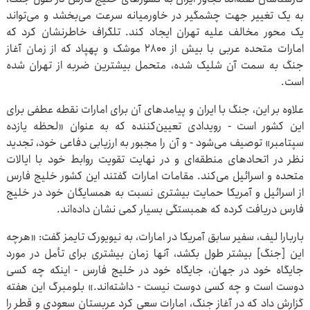
به یک تغییر جهت چشمگیر در خاورمیانه سرعت می‌بخشد و می‌تواند
یک محور مخالف علیه تهران ایجاد کند. تلگراف خاطرنشان کرد که
امارات متحده عربی با بیش از ۲۸۰۰ موشک و پهپاد که از زمان آغاز
جنگ به سمت آن شلیک شده، متحمل بیشترین ضربه از تهران شده
است.
علاوه بر این، جنگ با ایران و پیامدهای آن برای امارات نقطه عطفی برای
این کشور است - رویدادی تعیین‌کننده که به عنوان «لحظه یازده
سپتامبر» توصیف می‌شود - و آن را مجبور به ارزیابی دفاعی خود، تجدید
نظر در اتحادهای منطقه‌ای و در نهایت تقویت روابط خود با ایالات
متحده و اسرائیل می‌کند. مقامات امارات گفتند این کشور خلیج فارس
از اسرائیل و آمریکا حمایت بیشتری نسبت به همسایگان خود در خلیج
فارس دریافت کرده که همبستگی بسیار کمی نشان داده‌اند.
باربارا لیف، سفیر سابق آمریکا در امارات، به نیویورک تایمز گفت: «هرچه
این [جنگ] بیشتر طول بکشد، آنها زمان بیشتری برای تأمل در مورد
جایگاه خود در جهان، جایگاه خود در خلیج فارس - اینکه چه کسی
دوست است و چه کسی دوست نیست - داشته‌اند.» بلومبرگ این هفته
گزارش داد که در آغاز جنگ، امارات سعی کرد عربستان سعودی و قطر را