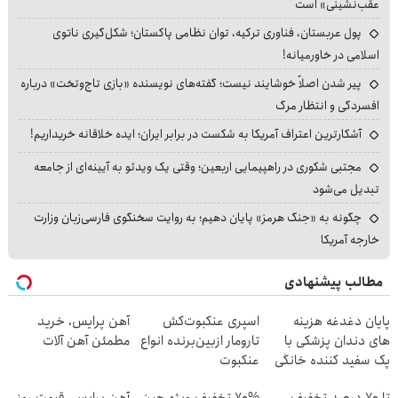
عقب‌نشینی» است
پول عربستان، فناوری ترکیه، توان نظامی پاکستان؛ شکل‌گیری ناتوی
اسلامی در خاورمیانه!
پیر شدن اصلاً خوشایند نیست؛ گفته‌های نویسنده «بازی تاج‌وتخت» درباره
افسردگی و انتظار مرگ
آشکارترین اعتراف آمریکا به شکست در برابر ایران؛ ایده خلاقانه خریداریم!
مجتبی شکوری در راهپیمایی اربعین؛ وقتی یک ویدئو به آیینه‌ای از جامعه
تبدیل می‌شود
چگونه به «جنگ هرمز» پایان دهیم؛ به روایت سخنگوی فارسی‌زبان وزارت
خارجه آمریکا
مطالب پیشنهادی
پایان دغدغه هزینه
اسپری عنکبوت‌‌کش
آهن پرایس، خرید
های دندان پزشکی با
تارومار ازبین‌برنده انواع
مطمئن آهن آلات
پک سفید کننده خانگی
عنکبوت