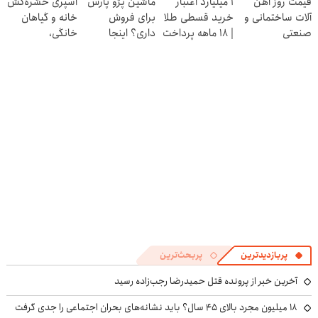
قیمت روز آهن
۱ میلیارد اعتبار
ماشین پژو پارس
اسپری حشره‌کش
محافظت طبیعی
آلات ساختمانی و
خرید قسطی طلا
برای فروش
خانه و گیاهان
صنعتی
| ۱۸ ماهه پرداخت
داری؟ اینجا
خانگی،
کن
سریع بفروشش
نابودکننده انواع
حشرات خانگی و
آفات
پربازدیدترین
پربحث‌ترین
آخرین خبر از پرونده قتل حمیدرضا رجب‌زاده رسید
۱۸ میلیون مجرد بالای ۴۵ سال؟ باید نشانه‌های بحران اجتماعی را جدی گرفت