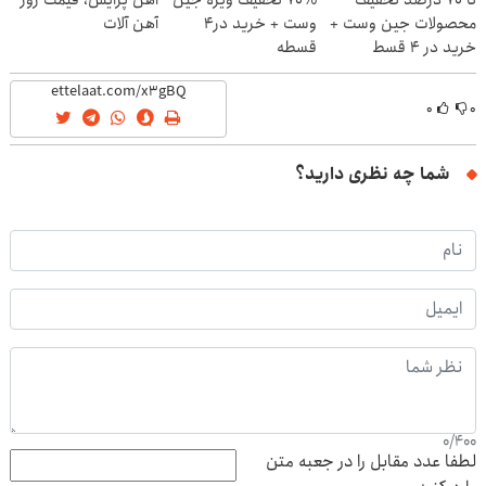
تا 70 درصد تخفیف
70% تخفیف ویژه جین
آهن پرایس، قیمت روز
محصولات جین وست +
وست + خرید در4
آهن آلات
خرید در 4 قسط
قسطه
۰
۰
شما چه نظری دارید؟
0
/
400
لطفا عدد مقابل را در جعبه متن