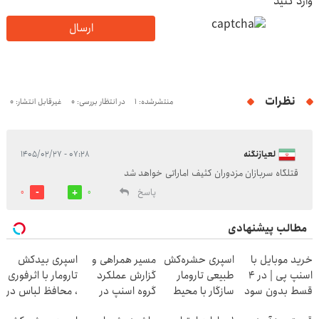
وارد کنید
ارسال
نظرات
منتشرشده: 1
در انتظار بررسی: 0
غیرقابل انتشار: 0
لعیازنگنه
۰۷:۲۸ - ۱۴۰۵/۰۲/۲۷
قتلگاه سربازان مزدوران کثیف اماراتی خواهد شد
پاسخ
0
0
مطالب پیشنهادی
خرید موبایل با
اسپری حشره‌کش
مسیر همراهی و
اسپری بیدکش
اسنپ پی | در ۴
طبیعی تارومار
گزارش عملکرد
تارومار با اثرفوری
قسط بدون سود
سازگار با محیط
گروه اسنپ در
، محافظ لباس در
و کارمزد!
زیست و با
۱۴۰۴
مقابل بید