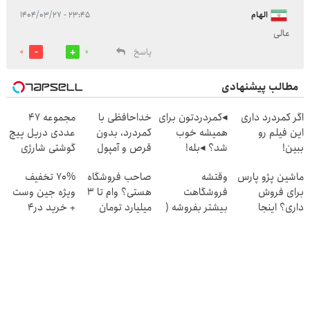
الهام
۲۳:۴۵ - ۱۴۰۴/۰۳/۲۷
عالی
پاسخ
0
0
مطالب پیشنهادی
اگر کمردرد داری
◂کمردردتون برای
خداحافظی با
مجموعه 47
این فیلم رو
همیشه خوب
کمردرد، بدون
عددی دریل پیچ
ببین!
شد؟ ◂بله!
قرص و آمپول
گوشتی شارژی
◗پرسش‌نامه رو
(پرسش‌نامه رو
(تخفیف به مدت
ماشین پژو پارس
وقتشه
صاحب فروشگاه
70% تخفیف
پر کن◖
حتما پر کن)
محدود)
برای فروش
فروشگاهت
هستی؟ وام تا ۳
ویژه جین وست
داری؟ اینجا
بیشتر بفروشه (
میلیارد تومان
+ خرید در4
سریع بفروشش
همین الان ثبت
بگیر
قسطه
نام کن )