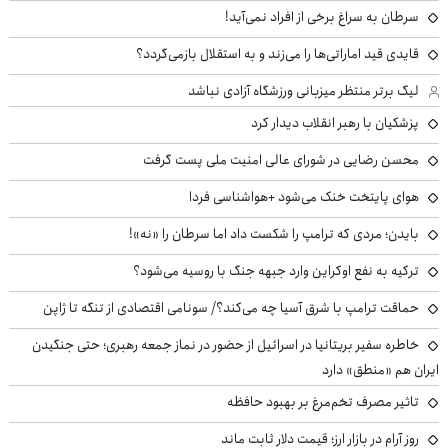
سرطان به سراغ برخی از افراد نمی‌آید!
قایدی قید اماراتی‌ها را می‌زند و به استقلال بازمی‌گردد؟
لیگ برتر منتظر میزبانی ورزشگاه آزادی نباشد
پزشکیان با رهبر انقلاب دیدار کرد
محسن رضایی در شورای عالی امنیت ملی پست گرفت
هوای پایتخت خنک می‌شود +هواشناسی فردا
بایدن؛ مردی که ترامپ را شکست داد اما سرطان را «نه»!
ترکیه به نفع اوکراین وارد جبهه جنگ با روسیه می‌شود؟
حماقت ترامپ با شرق آسیا چه می‌کند؟/ سونامی اقتصادی از تنگه تا ژاپن
خاطره سفیر بریتانیا در اسرائیل از حضور در نماز جمعه رهبری؛ حتی جنگیدن
ایران هم «منطق» دارد
تاثیر مصرف تخم‌مرغ بر بهبود حافظه
روز آرام در بازار ارز؛ قیمت دلار ثابت ماند