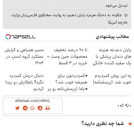
تبدیل می‌شود
چگونه به «جنگ هرمز» پایان دهیم؛ به روایت سخنگوی فارسی‌زبان وزارت
خارجه آمریکا
مطالب پیشنهادی
پایان دغدغه هزینه
تا 70 درصد تخفیف
مسیر همراهی و گزارش
های دندان پزشکی با
محصولات جین وست +
عملکرد گروه اسنپ در
پک سفید کننده خانگی
خرید در 4 قسط
۱۴۰۴
به این روش کمردردم
◂کمردردتون برای
دنبال درمان کمردرد
خوب شد. (پرسشنامه)
همیشه خوب شد؟
نگرد❗ راهکارش رو پیدا
◂بله! (پرسش‌نامه رو پر
کردیم
کن)
۰
۰
شما چه نظری دارید؟