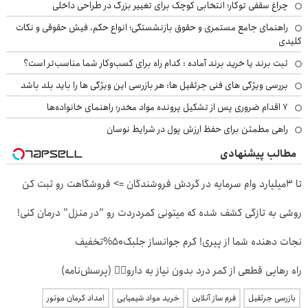
چراغ سقفی توکار؛ انتخابی کوچک برای تغییر بزرگ در طراحی داخلی
راهنمای جامع مستمری و حقوق بازنشستگی؛ انواع حکم، فیش حقوقی و نکات
کلیدی
ثبت برند یا خرید برند آماده : کدام راه برای کسب‌وکار شما مناسب‌تر است؟
بررسی ویژگی های فنی جرثقیل ها: هر بازرسی این ویژگی ها را باید بلد باشد
۷ اقدام ضروری پس از تشکیل پرونده مواد مخدر؛ راهنمای خانواده‌ها
راهی مطمئن برای حفظ ارزش پول در شرایط نوسان
مطالب پیشنهادی
تا 3میلیارد وام سرمایه در گردش فروشندگان => فروشگاهت رو ثبت کن
روشی به تازگی کشف شده که میتونی کمردردت رو "در منزل" درمان کنی!
نجات دهنده شما از پیری! کرم جوانساز جلبک50%تخفیف
راه رهایی قطعی از کمر درد بدون نیاز به دارو👈🏻 (پرسش‌نامه)
بازرسی جرثقیل
فرم ساز آنلاین
خرید مواد شیمیایی
امداد کرمان موتور