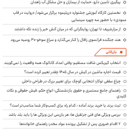
پیگیری تامین دارو، حمایت از بیماران و حل مشکل آب زاهدان
نخستین کارگاه آموزشی جشنواره «ریلیمو» برگزار می‌شود/ «روایت در قاب
عمودی» با حضور سه چهره سینمایی
از مزارشریف تا تهران؛ روایتگرانی که در میان آتش خبر را زنده نگه داشتند
هند جنگنده فرانسوی رافال را کنار می‌گذارد و سراغ سوخو-30 روسیه می‌رود
بازرگانی
انتخاب گیربکس شافت مستقیم؛ وقتی اعداد کاتالوگ همه واقعیت را نمی‌گویند
قیمت اجاره ماشین در کیش در سال ۱۴۰۵ چقدر تغییر کرده است؟
چراغ سقفی توکار؛ انتخابی کوچک برای تغییر بزرگ در طراحی داخلی
راهنمای جامع مستمری و حقوق بازنشستگی؛ انواع حکم، فیش حقوقی و نکات
کلیدی
ثبت برند یا خرید برند آماده : کدام راه برای کسب‌وکار شما مناسب‌تر است؟
بررسی ویژگی های فنی جرثقیل ها: هر بازرسی این ویژگی ها را باید بلد باشد
۷ اقدام ضروری پس از تشکیل پرونده مواد مخدر؛ راهنمای خانواده‌ها