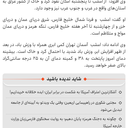
وی افزود: از امشب تا پنجشنبه امکان نفوذ گرد و خاک از کشور عراق به
استان‌های واقع در غرب و جنوب غرب نیز وجود دارد.
او گفت: امشب و فردا شمال خلیج فارس، شرق دریای عمان و دریای
خزر و از چهارشنبه تا آخر هفته خلیج فارس، تنگه هرمز و دریای عمان
مواج و متلاطم است.
وی ادامه داد: امشب آسمان تهران کمی ابری همراه با وزش باد، در بعد
از ظهر افزایش ابر، وزش باد شدید با احتمال گرد و خاک است. بیشینه
دمای امروز پایتخت به ۳۸ و کمینه دمای آن به ۲۵ درجه سانتی‌گراد
بالای صفر خواهد رسید.
شاید ندیده باشید
آشکارترین اعتراف آمریکا به شکست در برابر ایران؛ ایده خلاقانه خریداریم!
مجتبی شکوری در راهپیمایی اربعین؛ وقتی یک ویدئو به آیینه‌ای از جامعه
تبدیل می‌شود
چگونه به «جنگ هرمز» پایان دهیم؛ به روایت سخنگوی فارسی‌زبان وزارت
خارجه آمریکا