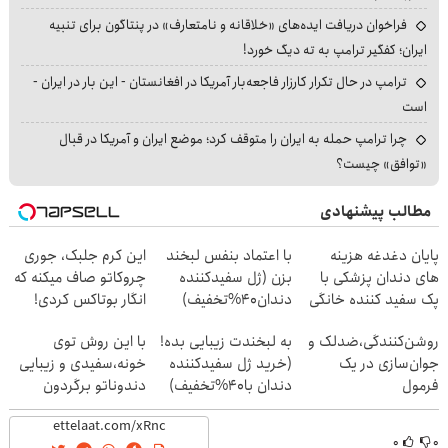
فراخوان دریافت ایده‌های «خلاقانه و نامتعارف» در پنتاگون برای تنبیه
ایران؛ کفگیر ترامپ به ته دیگ خورد!
ترامپ در حال تکرار کارزار فاجعه‌بار آمریکا در افغانستان - این بار در ایران -
است
چرا ترامپ حمله به ایران را متوقف کرد؛ موضع ایران و آمریکا در قبال
«توافق» چیست؟
مطالب پیشنهادی
پایان دغدغه هزینه
با اعتماد بنفس لبخند
این کرم جلبک، جوری
های دندان پزشکی با
بزن (ژل سفیدکننده
چروکاتو صاف میکنه که
پک سفید کننده خانگی
دندان40%تخفیف)
انگار بوتاکس کردی!
(تخفیف ویژه)
روشن‌کنندگی،ضد‌لک و
به لبخندت زیبایی بده!
با این روش توی
جوان‌سازی در یک
(خرید ژل سفیدکننده
خونه،سفیدی و زیبایی
فرمول
دندان با40%تخفیف)
دندوناتو برگردون
حرفه‌ای50%تخفیف
(40%off)
۰
۰