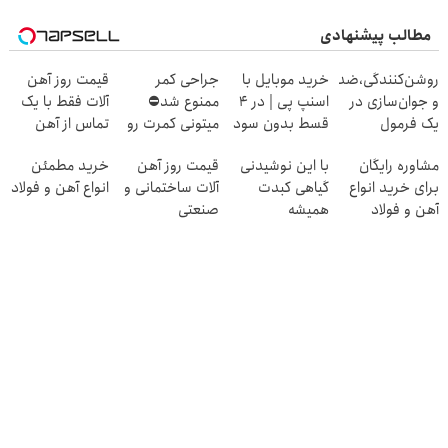
مطالب پیشنهادی
روشن‌کنندگی،ضد‌لک
خرید موبایل با
جراحی کمر
قیمت روز آهن
و جوان‌سازی در
اسنپ پی | در ۴
ممنوع شد⛔
آلات فقط با یک
یک فرمول
قسط بدون سود
میتونی کمرت رو
تماس از آهن
حرفه‌ای50%تخفیف
و کارمزد!
در منزل درمان
پرایس
مشاوره رایگان
با این نوشیدنی
قیمت روز آهن
خرید مطمئن
کنی! 👈🏻
برای خرید انواع
گیاهی کبدت
آلات ساختمانی و
انواع آهن و فولاد
پرسش‌نامه
آهن و فولاد
همیشه
صنعتی
پرقدرته55%تخفیف