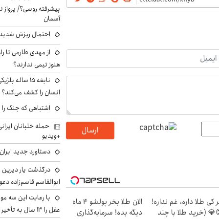
پیشرفته روسی؟/ پرواز ن
آسمان
احتمال ریزش شدید 
از مهدی طارمی تا را
هنوز تیمی ندارند؟
نابغه ۱۵ ساله 
انسان را کشف می‌کند؟
اشتباهی که جنگ را 
ارسال
+ویدیو
دستاورد جدید ایران 
درگذشت یار دیرین رو
ابوالقاسم قاسم‌زاده دع
با رعایت این سه مور
 کی طلا داره، غم نداره!
الان طلا بخر پولشو 4 ماه
عقل را ۱۳ سال به تأخیر بیندازید
💎 (خرید طلا با چند
دیگه بده! سرمایه‌گذاری