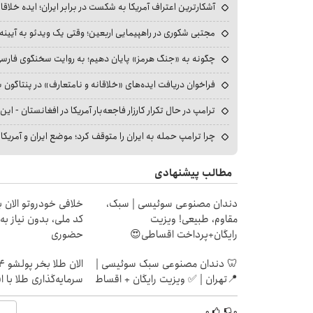
آشکارترین اعتراف آمریکا به شکست در برابر ایران؛ ایده خلاقا
مجتبی شکوری در راهپیمایی اربعین؛ وقتی یک ویدئو به آیینه‌
چگونه به «جنگ هرمز» پایان دهیم؛ به روایت سخنگوی فارسی‌ز
فراخوان دریافت ایده‌های «خلاقانه و نامتعارف» در پنتاگون بر
ترامپ در حال تکرار کارزار فاجعه‌بار آمریکا در افغانستان - این 
چرا ترامپ حمله به ایران را متوقف کرد؛ موضع ایران و آمریک
مطالب پیشنهادی
دندان مصنوعی سوئیسی | سبک،
خلافی خودروتو الان بب
مقاوم، طبیعی! ویزیت
کد ملی، بدون نیاز به
رایگان+پرداخت اقساطی😍
حضوری
🦷 دندان مصنوعی سبک سوئیسی |
📍تهران | ✅ ویزیت رایگان + اقساط
سرمایه‌گذاری طلا با 
۰
۰