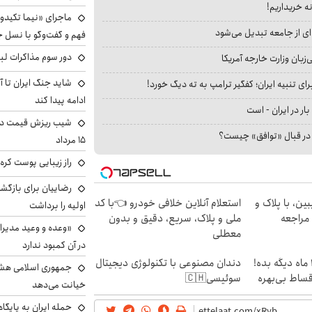
نه خریداریم!
ماجرای «نیما تکیدو»
ای از جامعه تبدیل می‌شود
فهم و گفت‌وگو با نسل ج
دور سوم مذاکرات لبن
بان وزارت خارجه آمریکا
شاید جنگ ایران تا 
ای تنبیه ایران؛ کفگیر ترامپ به ته دیگ خورد!
ادامه پیدا کند
بار در ایران - است
شیب ریزش قیمت دلار
ا در قبال «توافق» چیست؟
۱۵ مرداد
راز زیبایی پوست کره‌
رضاییان برای بازگش
ین، با پلاک و
استعلام آنلاین خلافی خودرو 👈با کد
اولیه را برداشت
 مراجعه
ملی و پلاک، سریع، دقیق و بدون
«وعده و وعید مدیرا
معطلی
در آن کمبود ندارد
الان طلا بخر پولشو 4 ماه دیگه بده!
دندان مصنوعی با تکنولوژی دیجیتال
جمهوری اسلامی هشد
اقساط بی‌بهره
سوئیسی🇨🇭
خیانت می‌دهد
حمله ایران به پایگاه