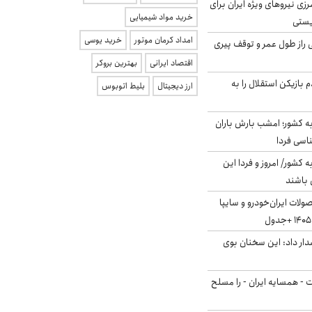
زی نیروهای ویژه ایران برای
خرید مواد شیمیایی
ریستی
امداد کرمان موتور
خرید یوسی
بلژیکی راز طول عمر و توقف پیری
اقتصاد ایرانی
بهترین بروکر
 بازیکن استقلال را به
ارز دیجیتال
بلیط اتوبوس
به کشور؛ امشب بارش باران
ه کشور/ امروز و فردا این
 باشند
لات ایران‌خودرو و سایپا
ار داد: این سخنان بوی
ت - همسایه ایران - را مسلح