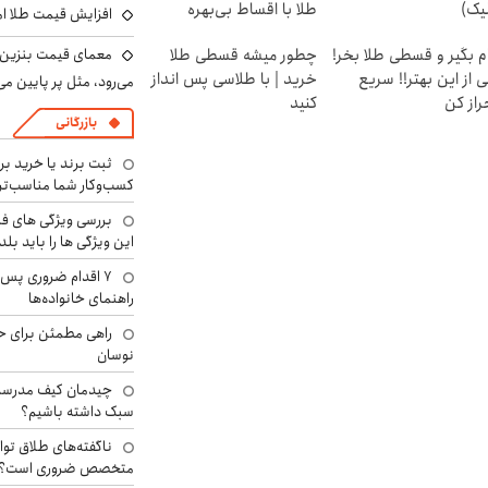
یک)
طلا با اقساط بی‌بهره
افزایش قیمت طلا امروز پنجش
معمای قیمت بنزین د
م بگیر و قسطی طلا بخر!
چطور میشه قسطی طلا
 از این بهتر!! سریع
خرید | با طلاسی پس انداز
می‌رود، مثل پر پایین می‌
راز کن
کنید
بازرگانی
ثبت برند یا خرید برن
کسب‌وکار شما مناسب‌ت
بررسی ویژگی های فن
این ویژگی ها را باید بلد
۷ اقدام ضروری پس 
راهنمای خانواده‌ها
راهی مطمئن برای ح
نوسان
چیدمان کیف مدرسه؛
سبک داشته باشیم؟
ناگفته‌های طلاق توا
متخصص ضروری است؟