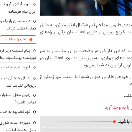
غریب‌آبادی: آمریکا 
ایران پیام فرستاده
دانشمندان راز یک زن
مهدی طارمی مهاجم تیم فوتبال اینتر میلان، به دلیل
کمتر را کشف کردند
 خروج زمینی از طریق افغانستان یکی از راه‌های
آخرین مطالب
پیام تسلیت وزیر ف
است که این بازیکن در وضعیت روانی مناسبی به سر
ودیت‌های پروازی، مسیر زمینی به‌سوی افغانستان در
نویسنده پیشکسوت مطب
ی از ایران به شمار می‌رود.
فوری| شرط جدید برا
 خروجی طارمی عنوان شده اما امنیت مرز زمینی از
ادعای جنجالی نمای
.
لاریجانی تکذیب شد
ردزنی محل استقرار ش
تند.
تماس تلفنی؟
ا به وجد آورد
قوه قضاییه به خدمت
 باشید
دبیر ۱۰۰ ساله ش
نسل نخست انقلاب