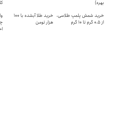
بهره)
کل
خرید شمش پلمپ طلاسی،
خرید طلا آبشده با 100
وا
از ۰.۵ گرم تا ۱۰ گرم
هزار تومن
چی
اح