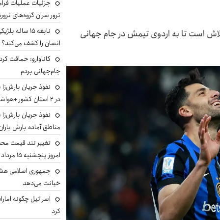
جزئیات عملیات فرامر
ترور سران گروه‌های ترو
نابغه ۱۵ ساله 
تلاش است تا به اردوی تیمش در جام جهانی
انسان را کشف می‌کند؟
کاناوارو: حماقت کردم
جام‌جهانی بردم
نفوذ جریان بارش‌زا 
در ۲ استان کشور +هواشناسی فردا
نفوذ جریان بارش‌زا ب
مناطق آماده بارش باران
تغییر تند قیمت محصو
امروز پنجشنبه ۱۵ مرداد ۱۴۰۵ +جدول
جمهوری اسلامی هشد
خیانت می‌دهد
اسرائیل چگونه امارا
کرد