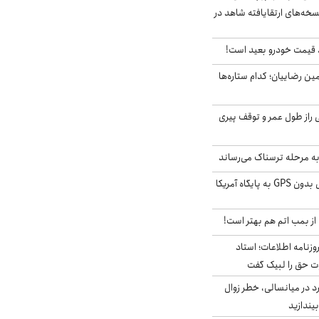
سخه‌های ارتقایافته شاهد در
قیمت خودرو بعید است!
مین رضاییان؛ کدام ستاره‌ها
بلژیکی راز طول عمر و توقف پیری
به مرحله ترسناک می‌رساند
حمله خلبانان ایرانی بدون GPS به پایگاه آمریکا
از بمب اتم هم بهتر است!
زنامه اطلاعات؛ استاد
وت حق را لبیک گفت
د در میانسالی، خطر زوال