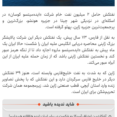
نفتکش حامل ۲ میلیون نفت خام شرکت «ایده‌میتسو کوسان» در
اسکله‌ای در نزدیکی شهر چیتا در جزیره هونشو، بزرگ‌ترین و
پرجمعیت‌ترین جزیره ژاپن، پهلو گرفته است.
به نقل از فارس، ۷۳ سال پیش، یک نفتکش دیگر این شرکت پالایشگر
بزرگ ژاپنی محاصره دریایی انگلیس علیه ایران را شکست؛ حالا ایران یک
ماه پیش به نفتکش «ایده‌میتسو مارو» اجازه داد تا از تنگه هرمز عبور
کند و نخستین نفتکش ژاپنی باشد که از زمان حمله علیه ایران از این
آبراه عبور می‌کند.
ژاپن که به شدت به نفت خلیج‌فارس وابسته است، هنوز ۳۹ نفتکش
دیگر در خلیج فارس سرگردان دارد و این نفتکش که با پخش تصاویر
زنده وارد استان آیچی، قطب صنعتی ژاپن شد، زیرمجموعه همان شرکت
تحریم‌شکن برای ایران است.
شاید ندیده باشید
آشکارترین اعتراف آمریکا به شکست در برابر ایران؛ ایده خلاقانه خریداریم!