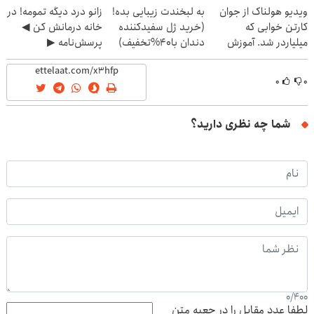
ویدیو هولناک از جوان
به لبخندت زیبایی بده!
زانو درد دیگه تمومه! در
کارتن خوابی که
(خرید ژل سفیدکننده
خانه درمانش کن ◀
میلیاردر شد. آموزش
دندان با40%تخفیف)
پرسش‌نامه ▶
رایگان
۰
۰
شما چه نظری دارید؟
0
/
400
لطفا عدد مقابل را در جعبه متن