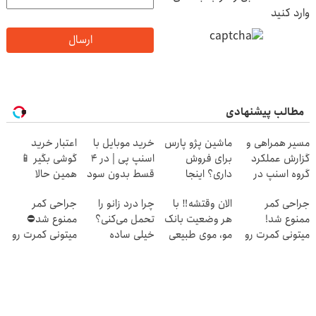
وارد کنید
ارسال
مطالب پیشنهادی
مسیر همراهی و
ماشین پژو پارس
خرید موبایل با
اعتبار خرید
گزارش عملکرد
برای فروش
اسنپ پی | در ۴
گوشی بگیر 📱
گروه اسنپ در
داری؟ اینجا
قسط بدون سود
همین حالا
۱۴۰۴
سریع بفروشش
و کارمزد!
درخواست اعتبار
جراحی کمر
الان وقتشه‼️ با
چرا درد زانو را
جراحی کمر
بده 🎯
ممنوع شد!
هر وضعیت بانک
تحمل می‌کنی؟
ممنوع شد⛔
میتونی کمرت رو
مو، موی طبیعی
خیلی ساده
میتونی کمرت رو
در منزل درمان
بکار!
درمنزل درمانش
در منزل درمان
کنی!
کن
کنی! 👈🏻
((پرسش‌نامه))
پرسش‌نامه