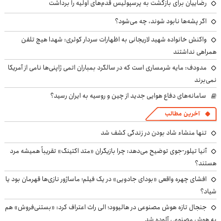
رضاییان برای بازگشت به پرسپولیس قدم‌های اولیه را برداشت
اگر پشه‌ها نابود شوند، چه می‌شود؟
واکنش خانواده شهید لاریجانی به اظهارات سردار کوثری: شهدا هیچ تلفن
همراهی نداشتند
مدودف: مایه شرمساری است که در سالگرد بمباران اتمی ژاپنی‌ها نامی از آمریکا
نمی‌برند
سامانه‌های دفاع هوایی جدید از چین و روسیه به ایران رسید؟
آخرین مطالب
تنها منشاء شاد بودن در زندگی کشف شد
آنیا تیلور-جوی توضیح می‌دهد: چرا بازیگران «متد اکتینگ» تقریباً همیشه مرد
هستند؟
افشای چهره واقعی «بودای جادویی» در یک فیلم؛ ماساژور نازی‌ها قهرمان بود یا
شیاد؟
جنجال تازه هوش مصنوعی در هالیوود؛ الی راث اعتراف کرد: «بستنی‌فروش» هم
به هوش مصنوعی آلوده شد