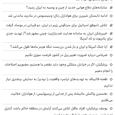
سامانه‌های دفاع هوایی جدید از چین و روسیه به ایران رسید؟
ادامه تابستان شیرین برای هواداران رئال؛ وینیسیوس در مادرید ماندنی شد
تلاش ناموفق اسرائیل برای سرنگونی رژیم در ایران، دو قربانی در موساد گرفت
خیبرشکن ایران به سامانه هدایت ضدپارازیت چینی مجهز شد؟/ تهدید جدی
برای پاتریوت و تاد آمریکا
آیا جنگ آمریکا و ایران و باز شدن بن‌بست تنگه هرمز ماه‌ها طول می‌کشد؟
ضرغامی درباره ضرورت تغییر ریل در کشور: فرصت سوزی نکنیم
پزشکیان: اگر در خیابان مشکلی وجود دارد مقصر ما هستیم؛ مجبوریم اصلاحات
را انجام دهیم
طعنه قالیباف به تهدیدهای ترامپ: واقعیت را بپذیر/ به نمایش بیشتری نیاز
نداریم
نخستین واکنش عالیشاه پس از جدایی از پرسپولیس: از هواداران حلالیت
می‌طلبم
یوسف پزشکیان: افراد عاقل تلاش می‌کنند آرامش در منطقه حاکم باشد؛ کنترل
تورم شدنی نیست، چون شرایط پیچیده است