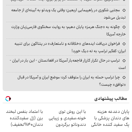
مجتبی شکوری در راهپیمایی اربعین؛ وقتی یک ویدئو به آیینه‌ای از جامعه
تبدیل می‌شود
چگونه به «جنگ هرمز» پایان دهیم؛ به روایت سخنگوی فارسی‌زبان وزارت
خارجه آمریکا
فراخوان دریافت ایده‌های «خلاقانه و نامتعارف» در پنتاگون برای تنبیه
ایران؛ کفگیر ترامپ به ته دیگ خورد!
ترامپ در حال تکرار کارزار فاجعه‌بار آمریکا در افغانستان - این بار در ایران -
است
چرا ترامپ حمله به ایران را متوقف کرد؛ موضع ایران و آمریکا در قبال
«توافق» چیست؟
مطالب پیشنهادی
پایان دغدغه هزینه
با این روش توی
با اعتماد بنفس لبخند
های دندان پزشکی با
خونه،سفیدی و زیبایی
بزن (ژل سفیدکننده
پک سفید کننده خانگی
دندوناتو برگردون
دندان40%تخفیف)
(40%off)