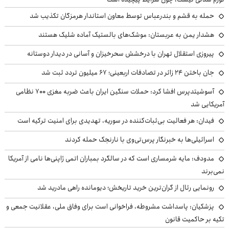
حمله به قشم و بندرعباس توسط معاون استاندار هرمزگان تکذیب شد
هشدار یمن به عربستان: موشک‌های بالستیک آماده شلیک هستند
پیروزی استقلال تهران با درخشش سحرخیزان و آسانی در دیدار دوستانه
جان باختن ۲۴ زائر در تصادفات اربعینی؛ ۶۷ میلیون تردد ثبت شد
آسوشیتدپرس افشا کرد: حملات سنگین ایران باعث ضربه مغزی ۷۰۰ نظامی
آمریکایی شد
فیدان: هر فعالیت بی‌ثبات‌کننده در سوریه، تهدیدی برای امنیت ترکیه است
اسرائیلی‌ها به خبرنگار پرس‌تی‌وی با نارنجک حمله کردند
مدودف: مایه شرمساری است که در سالگرد بمباران اتمی ژاپنی‌ها نامی از آمریکا
نمی‌برند
رونمایی رئال از گران‌ترین خرید تاریخش؛ دیومانده راهی مادرید شد
پزشکیان: پاسداشت مشروطه، فراخوانی است برای وفاق ملی، عقلانیت جمعی و
تکیه بر حاکمیت قانون