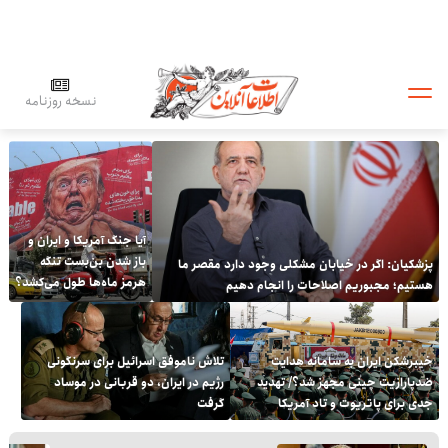
نسخه روزنامه
آیا جنگ آمریکا و ایران و
باز شدن بن‌بست تنگه
پزشکیان: اگر در خیابان مشکلی وجود دارد مقصر ما
هرمز ماه‌ها طول می‌کشد؟
هستیم؛ مجبوریم اصلاحات را انجام دهیم
خیبرشکن ایران به سامانه هدایت
تلاش ناموفق اسرائیل برای سرنگونی
ضدپارازیت چینی مجهز شد؟/ تهدید
رژیم در ایران، دو قربانی در موساد
جدی برای پاتریوت و تاد آمریکا
گرفت