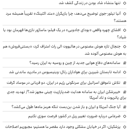
تنها منشاء شاد بودن در زندگی کشف شد
آنیا تیلور-جوی توضیح می‌دهد: چرا بازیگران «متد اکتینگ» تقریباً همیشه مرد
هستند؟
افشای چهره واقعی «بودای جادویی» در یک فیلم؛ ماساژور نازی‌ها قهرمان بود یا
شیاد؟
جنجال تازه هوش مصنوعی در هالیوود؛ الی راث اعتراف کرد: «بستنی‌فروش» هم
به هوش مصنوعی آلوده شد
سامانه‌های دفاع هوایی جدید از چین و روسیه به ایران رسید؟
ادامه تابستان شیرین برای هواداران رئال؛ وینیسیوس در مادرید ماندنی شد
تلاش ناموفق اسرائیل برای سرنگونی رژیم در ایران، دو قربانی در موساد گرفت
خیبرشکن ایران به سامانه هدایت ضدپارازیت چینی مجهز شد؟/ تهدید جدی
برای پاتریوت و تاد آمریکا
آیا جنگ آمریکا و ایران و باز شدن بن‌بست تنگه هرمز ماه‌ها طول می‌کشد؟
ضرغامی درباره ضرورت تغییر ریل در کشور: فرصت سوزی نکنیم
پزشکیان: اگر در خیابان مشکلی وجود دارد مقصر ما هستیم؛ مجبوریم اصلاحات