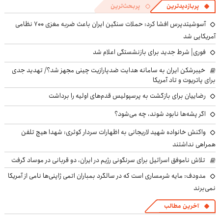
پربازدیدترین
پربحث‌ترین
آسوشیتدپرس افشا کرد: حملات سنگین ایران باعث ضربه مغزی ۷۰۰ نظامی
آمریکایی شد
فوری| شرط جدید برای بازنشستگی اعلام شد
خیبرشکن ایران به سامانه هدایت ضدپارازیت چینی مجهز شد؟/ تهدید جدی
برای پاتریوت و تاد آمریکا
رضاییان برای بازگشت به پرسپولیس قدم‌های اولیه را برداشت
اگر پشه‌ها نابود شوند، چه می‌شود؟
واکنش خانواده شهید لاریجانی به اظهارات سردار کوثری: شهدا هیچ تلفن
همراهی نداشتند
تلاش ناموفق اسرائیل برای سرنگونی رژیم در ایران، دو قربانی در موساد گرفت
مدودف: مایه شرمساری است که در سالگرد بمباران اتمی ژاپنی‌ها نامی از آمریکا
نمی‌برند
آخرین مطالب