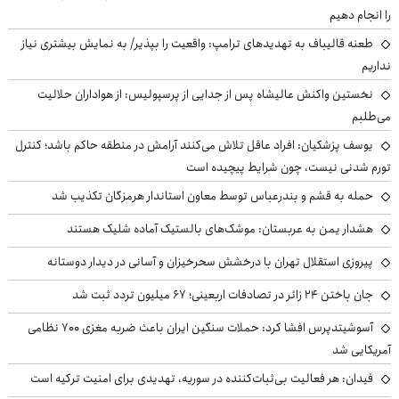
را انجام دهیم
طعنه قالیباف به تهدیدهای ترامپ: واقعیت را بپذیر/ به نمایش بیشتری نیاز
نداریم
نخستین واکنش عالیشاه پس از جدایی از پرسپولیس: از هواداران حلالیت
می‌طلبم
یوسف پزشکیان: افراد عاقل تلاش می‌کنند آرامش در منطقه حاکم باشد؛ کنترل
تورم شدنی نیست، چون شرایط پیچیده است
حمله به قشم و بندرعباس توسط معاون استاندار هرمزگان تکذیب شد
هشدار یمن به عربستان: موشک‌های بالستیک آماده شلیک هستند
پیروزی استقلال تهران با درخشش سحرخیزان و آسانی در دیدار دوستانه
جان باختن ۲۴ زائر در تصادفات اربعینی؛ ۶۷ میلیون تردد ثبت شد
آسوشیتدپرس افشا کرد: حملات سنگین ایران باعث ضربه مغزی ۷۰۰ نظامی
آمریکایی شد
فیدان: هر فعالیت بی‌ثبات‌کننده در سوریه، تهدیدی برای امنیت ترکیه است