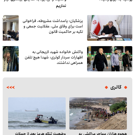
نداریم
پزشکیان: پاسداشت مشروطه، فراخوانی
است برای وفاق ملی، عقلانیت جمعی و
تکیه بر حاکمیت قانون
واکنش خانواده شهید لاریجانی به
اظهارات سردار کوثری: شهدا هیچ تلفن
همراهی نداشتند
گالری
هجوم هزاران مهاجر مراکشی به
وضعیت تنگه هرمز بعد از حملات
مرک