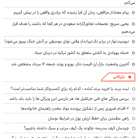
می‌کنم
پیام معنادار عراقچی: زمان آن فرا رسیده که برادری واقعی را در پیش گیریم
یحیی سریع: تجمعات تجاوزکارانه سعودی در هر کجا که باشند را هدف قرار
می‌دهیم
ترومپت‌نواز در برابر تک‌تیرانداز؛ وقتی نوای موسیقی بر آتش جنگ پیروز می‌شود!
حمله پهپادی به کشتی متعلق به کشور ترکیه در دریای سیاه
آخرین وضعیت بازار ارز؛ قیمت دلار، یورو و پوند جمعه ۱۶ مرداد مشخص شد
بازرگانی
ثبت برند یا خرید برند آماده : کدام راه برای کسب‌وکار شما مناسب‌تر است؟
بررسی ویژگی های فنی جرثقیل ها: هر بازرسی این ویژگی ها را باید بلد باشد
۷ اقدام ضروری پس از تشکیل پرونده مواد مخدر؛ راهنمای خانواده‌ها
راهی مطمئن برای حفظ ارزش پول در شرایط نوسان
چیدمان کیف مدرسه؛ چگونه یک کیف مرتب و سبک داشته باشیم؟
ناگفته‌های طلاق توافقی در ایران؛ چرا حضور وکیل متخصص ضروری است؟