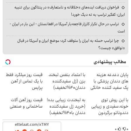
فراخوان دریافت ایده‌های «خلاقانه و نامتعارف» در پنتاگون برای تنبیه
ایران؛ کفگیر ترامپ به ته دیگ خورد!
ترامپ در حال تکرار کارزار فاجعه‌بار آمریکا در افغانستان - این بار در ایران -
است
چرا ترامپ حمله به ایران را متوقف کرد؛ موضع ایران و آمریکا در قبال
«توافق» چیست؟
مطالب پیشنهادی
پایان دغدغه هزینه
با اعتماد بنفس لبخند
قیمت روز میلگرد فقط
های دندان پزشکی با
بزن (ژل سفیدکننده
با یک تماس از آهن
پک سفید کننده خانگی
دندان40%تخفیف)
پرایس
با این روش توی
به لبخندت زیبایی بده!
قیمت روز آهن آلات
خونه،سفیدی و زیبایی
(خرید ژل سفیدکننده
ساختمانی و صنعتی
دندوناتو برگردون
دندان با40%تخفیف)
(40%off)
۰
۰