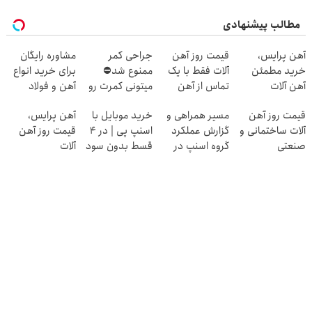
مطالب پیشنهادی
آهن پرایس،
قیمت روز آهن
جراحی کمر
مشاوره رایگان
خرید مطمئن
آلات فقط با یک
ممنوع شد⛔
برای خرید انواع
آهن آلات
تماس از آهن
میتونی کمرت رو
آهن و فولاد
پرایس
در منزل درمان
قیمت روز آهن
مسیر همراهی و
خرید موبایل با
آهن پرایس،
کنی! 👈🏻
آلات ساختمانی و
گزارش عملکرد
اسنپ پی | در ۴
قیمت روز آهن
پرسش‌نامه
صنعتی
گروه اسنپ در
قسط بدون سود
آلات
۱۴۰۴
و کارمزد!