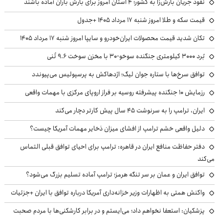
نفوذ جریان بارش‌زا به کشور؛ ۴ استان امروز برای بارش باران آماده باشند
قیمت سکه و طلا امروز شنبه ۱۷ مرداد ۱۴۰۵ +جدول
تکان شدید قیمت محصولات ایران‌خودرو و سایپا امروز شنبه ۱۷ مرداد ۱۴۰۵
بُرد ۳۰۰۰ کیلومتری جنگنده سوخو-۳۰ با مخزن سوخت ۹.۶ تُنی
توافق سرخ‌ها با ستاره جوان لیگ؛ اژدهاکش به پرسپولیس می‌پیوندد
رزمایش ۱۰ جنگنده پیشرفته روسیه بر فراز اروپای مرکزی با مهمات واقعی
ایران، ترامپ را به سرنوشت ۴۵ سال پیش کارتر دچار می‌کند
دلیل واقعی خشم ترامپ از افشای میزان ذخایر مهمات آمریکا چیست؟
دفتر حفاظت منافع ایران در قاهره: ترامپ برای احیای توافق قبلی التماس
می‌کند
توافق ایران و عمان بر سر تنگه هرمز؛ ترامپ آماده تسلیم بزرگ می‌شود؟
واکنش همتی به اظهارات وزیر خزانه‌داری آمریکا درباره توافق با ایران +جزئیات
پزشکیان: استعفا نخواهم داد؛ می‌ایستم و در برابر کارشکنی‌ها با مردم صحبت