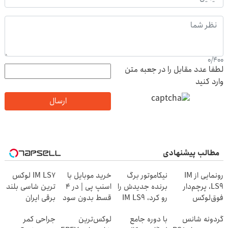
0
/
400
لطفا عدد مقابل را در جعبه متن
وارد کنید
ارسال
مطالب پیشنهادی
رونمایی از IM
نیکاموتور برگ
خرید موبایل با
IM LS7 لوکس
LS9، پرچم‌دار
برنده جدیدش را
اسنپ پی | در ۴
ترین شاسی بلند
فوق‌لوکس
رو کرد، IM LS9
قسط بدون سود
برقی ایران
EREV وارد بازار
رسماً وارد بازار
و کارمزد!
گردونه شانس
با دوره جامع
لوکس‌ترین
جراحی کمر
ایران شد
ایران شد