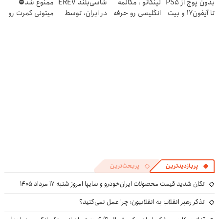
بدون پوچ از PS5
لینگانو ، مکالمه
شاسی‌بلند EREV
ممنوع شد⛔
تا آیفون17 و بیت
انگلیسی رو حرفه
در ایران، توسط
میتونی کمرت رو
کوین 🔥
ای یاد بگیر
نیکا موتور
در منزل درمان
رونمایی شد!
کنی! 👈🏻
پرسش‌نامه
پربازدیدترین
پربحث‌ترین
تکان شدید قیمت محصولات ایران‌خودرو و سایپا امروز شنبه ۱۷ مرداد ۱۴۰۵
تذکر رهبر انقلاب به انقلابیون؛ چرا عمل نمی‌کنید؟