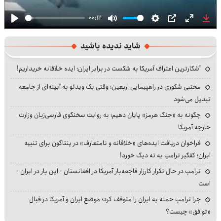
00:12
Play
Mute
Settings
PIP
Enter
Dow
fullscre
شاید ندیده باشید
آشکارترین اعتراف آمریکا به شکست در برابر ایران؛ ایده خلاقانه خریداریم!
مجتبی شکوری در راهپیمایی اربعین؛ وقتی یک ویدئو به آیینه‌ای از جامعه
تبدیل می‌شود
چگونه به «جنگ هرمز» پایان دهیم؛ به روایت سخنگوی فارسی‌زبان وزارت
خارجه آمریکا
فراخوان دریافت ایده‌های «خلاقانه و نامتعارف» در پنتاگون برای تنبیه
ایران؛ کفگیر ترامپ به ته دیگ خورد!
ترامپ در حال تکرار کارزار فاجعه‌بار آمریکا در افغانستان - این بار در ایران -
است
چرا ترامپ حمله به ایران را متوقف کرد؛ موضع ایران و آمریکا در قبال
«توافق» چیست؟