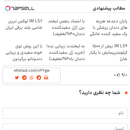
مطالب پیشنهادی
پایان دغدغه هزینه
با اعتماد بنفس لبخند
IM LS7 لوکس ترین
های دندان پزشکی با
بزن (ژل سفیدکننده
شاسی بلند برقی ایران
پک سفید کننده خانگی
دندان40%تخفیف)
IM LS9 بیش از 1500
به لبخندت زیبایی بده!
با این روش توی
کیلومترپیمایش با یکبار
(خرید ژل سفیدکننده
خونه،سفیدی و زیبایی
شارژ
دندان با40%تخفیف)
دندوناتو برگردون
(40%off)
۰
۰
شما چه نظری دارید؟