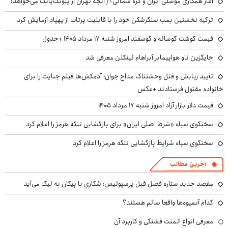
آغاز همکاری موشکی ایران و کره شمالی؟/ آنچه تهران از پیونگ‌یانگ می‌خواهد!
ترکیه نخستین بمب سنگرشکن خود را با قابلیت پرتاب از پهپاد آزمایش کرد
قیمت گوشت گوساله و گوسفند امروز شنبه ۱۷ مرداد ۱۴۰۵ +جدول
جایگزین ناو هواپیمابر آبراهام لینکلن معرفی شد
تأیید ربایش و قتل وحشتناک مداح جوان؛ آدمکش‌ها فیلم جنایت را برای
خانواده مقتول فرستادند +عکس
قیمت دلار بازار آزاد امروز شنبه ۱۷ مرداد ۱۴۰۵
سخنگوی سپاه «شرط اصلی ایران» برای بازگشایی تنگه هرمز را اعلام کرد
سخنگوی سپاه شرایط بازگشایی تنگه هرمز را اعلام کرد
آخرین مطالب
مقصد جدید ستاره فصل قبل پرسپولیس؛ شکاری با پیکان به لیگ می‌آید
کدام آبمیوه‌ها واقعا سالم هستند؟
معرفی انواع المنت فشنگی و کاربرد آن