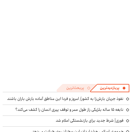
در منزل درمان
کنید!
و کارمزد!
در منزل درمان
کنی!
◂پرسش‌نامه▸
کنی! 👈🏻
((پرسش‌نامه))
پرسش‌نامه
پربازدیدترین
پربحث‌ترین
نفوذ جریان بارش‌زا به کشور/ امروز و فردا این مناطق آماده بارش باران باشند
نابغه ۱۵ ساله بلژیکی راز طول عمر و توقف پیری انسان را کشف می‌کند؟
فوری| شرط جدید برای بازنشستگی اعلام شد
جمهوری اسلامی هشدار داد: این سخنان بوی خیانت می‌دهد