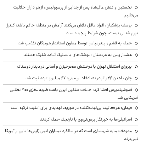
نخستین واکنش عالیشاه پس از جدایی از پرسپولیس: از هواداران حلالیت
می‌طلبم
یوسف پزشکیان: افراد عاقل تلاش می‌کنند آرامش در منطقه حاکم باشد؛ کنترل
تورم شدنی نیست، چون شرایط پیچیده است
حمله به قشم و بندرعباس توسط معاون استاندار هرمزگان تکذیب شد
هشدار یمن به عربستان: موشک‌های بالستیک آماده شلیک هستند
پیروزی استقلال تهران با درخشش سحرخیزان و آسانی در دیدار دوستانه
جان باختن ۲۴ زائر در تصادفات اربعینی؛ ۶۷ میلیون تردد ثبت شد
آسوشیتدپرس افشا کرد: حملات سنگین ایران باعث ضربه مغزی ۷۰۰ نظامی
آمریکایی شد
فیدان: هر فعالیت بی‌ثبات‌کننده در سوریه، تهدیدی برای امنیت ترکیه است
اسرائیلی‌ها به خبرنگار پرس‌تی‌وی با نارنجک حمله کردند
مدودف: مایه شرمساری است که در سالگرد بمباران اتمی ژاپنی‌ها نامی از آمریکا
نمی‌برند