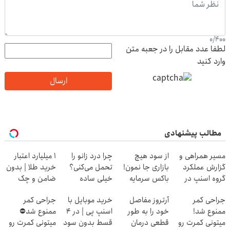
0
/
400
لطفا عدد مقابل را در جعبه متن
وارد کنید
ارسال
مطالب پیشنهادی
مسیر همراهی و
از سود هیچ
چرا درد زانو را
۱ میلیارد اعتبار
گزارش عملکرد
بازاری جا نمون!
تحمل می‌کنی؟
خرید طلا | بدون
گروه اسنپ در
باکس سرمایه
خیلی ساده
ضامن و چک
۱۴۰۴
گذاری آبان تتر
درمنزل درمانش
جراحی کمر
آرتروز مفاصل
خرید موبایل با
جراحی کمر
کن
ممنوع شد!
خود را به طور
اسنپ پی | در ۴
ممنوع شد⛔
میتونی کمرت رو
قطعی درمان
قسط بدون سود
میتونی کمرت رو