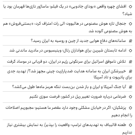
افشای چهره واقعی «بودای جادویی» در یک فیلم؛ ماساژور نازی‌ها قهرمان بود یا
شیاد؟
جنجال تازه هوش مصنوعی در هالیوود؛ الی راث اعتراف کرد: «بستنی‌فروش» هم
به هوش مصنوعی آلوده شد
سامانه‌های دفاع هوایی جدید از چین و روسیه به ایران رسید؟
ادامه تابستان شیرین برای هواداران رئال؛ وینیسیوس در مادرید ماندنی شد
تلاش ناموفق اسرائیل برای سرنگونی رژیم در ایران، دو قربانی در موساد گرفت
خیبرشکن ایران به سامانه هدایت ضدپارازیت چینی مجهز شد؟/ تهدید جدی
برای پاتریوت و تاد آمریکا
آیا جنگ آمریکا و ایران و باز شدن بن‌بست تنگه هرمز ماه‌ها طول می‌کشد؟
ضرغامی درباره ضرورت تغییر ریل در کشور: فرصت سوزی نکنیم
پزشکیان: اگر در خیابان مشکلی وجود دارد مقصر ما هستیم؛ مجبوریم اصلاحات
را انجام دهیم
طعنه قالیباف به تهدیدهای ترامپ: واقعیت را بپذیر/ به نمایش بیشتری نیاز
نداریم