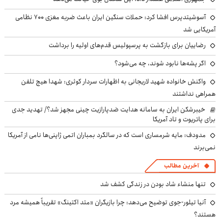
آسوشیتدپرس افشا کرد: حملات سنگین ایران باعث ضربه مغزی ۷۰۰ نظامی
آمریکایی شد
رضاییان برای بازگشت به پرسپولیس قدم‌های اولیه را برداشت
اگر پشه‌ها نابود شوند، چه می‌شود؟
واکنش خانواده شهید لاریجانی به اظهارات سردار کوثری: شهدا هیچ تلفن
همراهی نداشتند
خیبرشکن ایران به سامانه هدایت ضدپارازیت چینی مجهز شد؟/ تهدید جدی
برای پاتریوت و تاد آمریکا
مدودف: مایه شرمساری است که در سالگرد بمباران اتمی ژاپنی‌ها نامی از آمریکا
نمی‌برند
آخرین مطالب
تنها منشاء شاد بودن در زندگی کشف شد
آنیا تیلور-جوی توضیح می‌دهد: چرا بازیگران «متد اکتینگ» تقریباً همیشه مرد
هستند؟