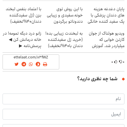
پایان دغدغه هزینه
با این روش توی
با اعتماد بنفس لبخند
های دندان پزشکی با
خونه،سفیدی و زیبایی
بزن (ژل سفیدکننده
پک سفید کننده خانگی
دندوناتو برگردون
دندان40%تخفیف)
(40%off)
ویدیو هولناک از جوان
به لبخندت زیبایی بده!
زانو درد دیگه تمومه! در
کارتن خوابی که
(خرید ژل سفیدکننده
خانه درمانش کن ◀
میلیاردر شد. آموزش
دندان با40%تخفیف)
پرسش‌نامه ▶
رایگان
۰
۰
شما چه نظری دارید؟